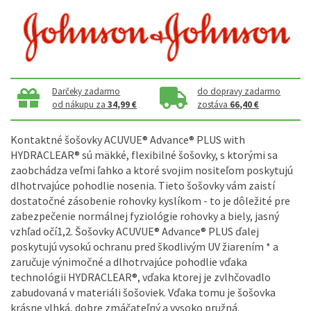
Darčeky zadarmo
do dopravy zadarmo
od nákupu za
34,99 €
zostáva
66,40 €
Kontaktné šošovky ACUVUE® Advance® PLUS with
HYDRACLEAR®
sú mäkké, flexibilné šošovky, s ktorými sa
zaobchádza veľmi ľahko a ktoré svojim nositeľom poskytujú
dlhotrvajúce pohodlie nosenia. Tieto šošovky vám zaistí
dostatočné zásobenie rohovky kyslíkom - to je dôležité pre
zabezpečenie normálnej fyziológie rohovky a biely, jasný
vzhľad očí1,2. Šošovky ACUVUE® Advance® PLUS ďalej
poskytujú vysokú ochranu pred škodlivým UV žiarením * a
zaručuje výnimočné a dlhotrvajúce pohodlie vďaka
technológii HYDRACLEAR®, vďaka ktorej je zvlhčovadlo
zabudovaná v materiáli šošoviek. Vďaka tomu je šošovka
krásne vlhká, dobre zmáčateľný a vysoko pružná.