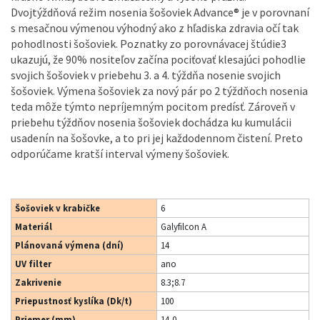
Dvojtýždňová režim nosenia šošoviek Advance® je v porovnaní
s mesačnou výmenou výhodný ako z hľadiska zdravia očí tak
pohodlnosti šošoviek. Poznatky zo porovnávacej štúdie3
ukazujú, že 90% nositeľov začína pociťovať klesajúci pohodlie
svojich šošoviek v priebehu 3. a 4. týždňa nosenie svojich
šošoviek. Výmena šošoviek za nový pár po 2 týždňoch nosenia
teda môže týmto nepríjemným pocitom predísť. Zároveň v
priebehu týždňov nosenia šošoviek dochádza ku kumulácii
usadenín na šošovke, a to pri jej každodennom čistení. Preto
odporúčame kratší interval výmeny šošoviek.
Šošoviek v krabičke
6
Materiál
Galyfilcon A
Plánovaná výmena (dní)
14
UV filter
ano
Zakrivenie
8.3;8.7
Priepustnosť kyslíka (Dk/t)
100
Priemer (mm)
14,0