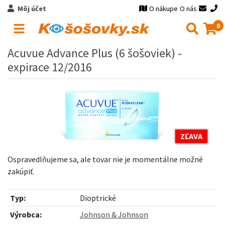
Môj účet
O nákupe
O nás
0
Acuvue Advance Plus (6 šošoviek) -
expirace 12/2016
ZĽAVA
Ospravedlňujeme sa, ale tovar nie je momentálne možné
zakúpiť.
Typ:
Dioptrické
Výrobca:
Johnson & Johnson