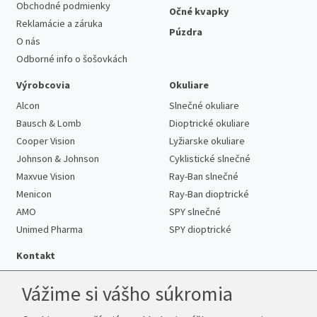
Obchodné podmienky
Očné kvapky
Reklamácie a záruka
Púzdra
O nás
Odborné info o šošovkách
Výrobcovia
Okuliare
Alcon
Slnečné okuliare
Bausch & Lomb
Dioptrické okuliare
Cooper Vision
Lyžiarske okuliare
Johnson & Johnson
Cyklistické slnečné
Maxvue Vision
Ray-Ban slnečné
Menicon
Ray-Ban dioptrické
AMO
SPY slnečné
Unimed Pharma
SPY dioptrické
Kontakt
Vážime si vášho súkromia