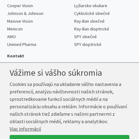
Cooper Vision
Lyžiarske okuliare
Johnson & Johnson
Cyklistické slnečné
Maxvue Vision
Ray-Ban slnečné
Menicon
Ray-Ban dioptrické
AMO
SPY slnečné
Unimed Pharma
SPY dioptrické
Kontakt
Vážime si vášho súkromia
Cookies sa používajú na ukladanie vášho nastavenia a
Telefón:
+421 222 205 863
preferencií, analýzu návštevnosti našich stránok,
E-mail:
info@k-sosovky.sk
sprostredkovanie funkcií sociálnych médií a na
Reklamačná adresa
personalizáciu obsahu a reklám. Informácie o používaní
Andrea Votavová
našich stránok tiež zdieľame s našimi partnermi z
Revoluční 1017
oblasti sociálnych médií, reklamy a analytikov.
290 01 Poděbrady
Viac informácií
Česká republika