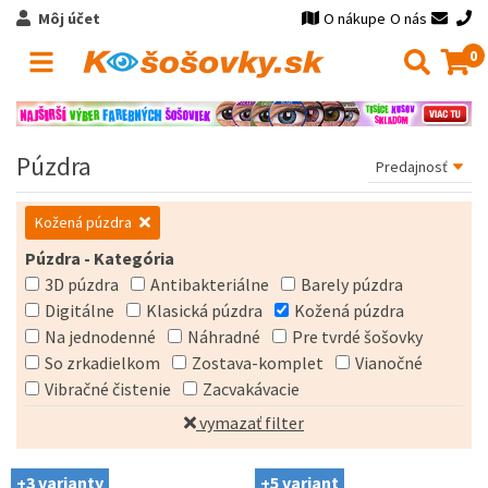
Môj účet
O nákupe
O nás
0
Púzdra
Kožená púzdra
Púzdra - Kategória
3D púzdra
Antibakteriálne
Barely púzdra
Digitálne
Klasická púzdra
Kožená púzdra
Na jednodenné
Náhradné
Pre tvrdé šošovky
So zrkadielkom
Zostava-komplet
Vianočné
Vibračné čistenie
Zacvakávacie
vymazať filter
+3 varianty
+5 variant