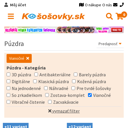
Môj účet
O nákupe
O nás
0
Púzdra
Vianočné
Púzdra - Kategória
3D púzdra
Antibakteriálne
Barely púzdra
Digitálne
Klasická púzdra
Kožená púzdra
Na jednodenné
Náhradné
Pre tvrdé šošovky
So zrkadielkom
Zostava-komplet
Vianočné
Vibračné čistenie
Zacvakávacie
vymazať filter
+11 variant
+12 variant