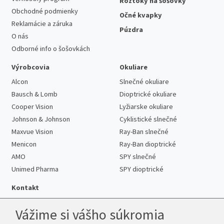
Roztoky na šošovky
Obchodné podmienky
Očné kvapky
Reklamácie a záruka
Púzdra
O nás
Odborné info o šošovkách
Výrobcovia
Okuliare
Alcon
Slnečné okuliare
Bausch & Lomb
Dioptrické okuliare
Cooper Vision
Lyžiarske okuliare
Johnson & Johnson
Cyklistické slnečné
Maxvue Vision
Ray-Ban slnečné
Menicon
Ray-Ban dioptrické
AMO
SPY slnečné
Unimed Pharma
SPY dioptrické
Kontakt
Vážime si vášho súkromia