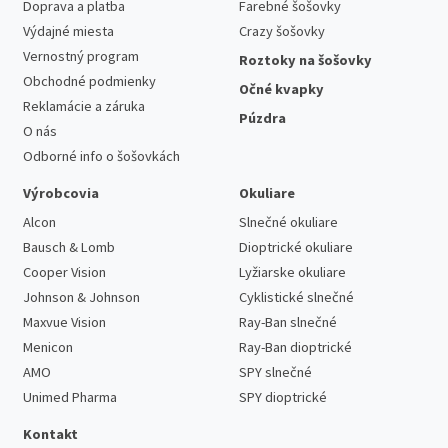
Doprava a platba
Farebné šošovky
Výdajné miesta
Crazy šošovky
Vernostný program
Roztoky na šošovky
Obchodné podmienky
Očné kvapky
Reklamácie a záruka
Púzdra
O nás
Odborné info o šošovkách
Výrobcovia
Okuliare
Alcon
Slnečné okuliare
Bausch & Lomb
Dioptrické okuliare
Cooper Vision
Lyžiarske okuliare
Johnson & Johnson
Cyklistické slnečné
Maxvue Vision
Ray-Ban slnečné
Menicon
Ray-Ban dioptrické
AMO
SPY slnečné
Unimed Pharma
SPY dioptrické
Kontakt