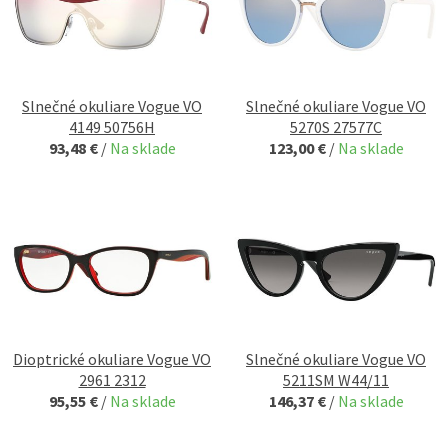
Slnečné okuliare Vogue VO
Slnečné okuliare Vogue VO
4149 50756H
5270S 27577C
93,48 €
/
Na sklade
123,00 €
/
Na sklade
Dioptrické okuliare Vogue VO
Slnečné okuliare Vogue VO
2961 2312
5211SM W44/11
95,55 €
/
Na sklade
146,37 €
/
Na sklade