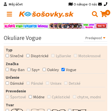
Môj účet
O nákupe
O nás
0
Okuliare Vogue
Typ
Slnečné
Dioptrické
Lyžiarske
Motokrosové
Značka
Ray-Ban
Spy+
Oakley
Vogue
Určenie
Dámské
Pánské
Unisex
Detské
Prevedenie
Športové
Módne
Cyklistické
chytre, modni
Tvar