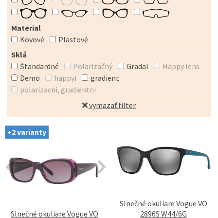
Material
Kovové
Plastové
Sklá
Štandardné
Polarizačný
Gradal
Happy lens
Demo
happyi
gradient
polarizacni, gradientni
vymazať filter
+2 varianty
Slnečné okuliare Vogue VO
Slnečné okuliare Vogue VO
2896S W44/6G