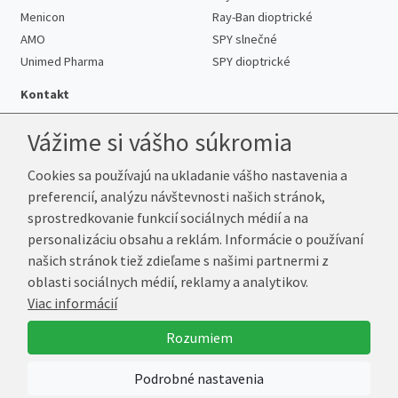
Menicon
Ray-Ban dioptrické
AMO
SPY slnečné
Unimed Pharma
SPY dioptrické
Kontakt
Vážime si vášho súkromia
Cookies sa používajú na ukladanie vášho nastavenia a
Telefón:
+421 222 205 863
preferencií, analýzu návštevnosti našich stránok,
E-mail:
info@k-sosovky.sk
sprostredkovanie funkcií sociálnych médií a na
Reklamačná adresa
personalizáciu obsahu a reklám. Informácie o používaní
Andrea Votavová
našich stránok tiež zdieľame s našimi partnermi z
Revoluční 1017
oblasti sociálnych médií, reklamy a analytikov.
290 01 Poděbrady
Viac informácií
Česká republika
Rozumiem
© 2026 K-Šošovky.sk
Podrobné nastavenia
Vytvoril
Marek Kebza