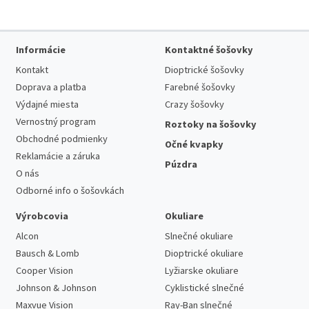
Informácie
Kontaktné šošovky
Kontakt
Dioptrické šošovky
Doprava a platba
Farebné šošovky
Výdajné miesta
Crazy šošovky
Vernostný program
Roztoky na šošovky
Obchodné podmienky
Očné kvapky
Reklamácie a záruka
Púzdra
O nás
Odborné info o šošovkách
Výrobcovia
Okuliare
Alcon
Slnečné okuliare
Bausch & Lomb
Dioptrické okuliare
Cooper Vision
Lyžiarske okuliare
Johnson & Johnson
Cyklistické slnečné
Maxvue Vision
Ray-Ban slnečné