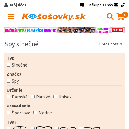
Môj účet
O nákupe
O nás
0
Spy slnečné
Typ
Slnečné
Značka
Spy+
Určenie
Dámské
Pánské
Unisex
Prevedenie
Športové
Módne
Tvar