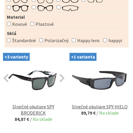
Material
Kovové
Plastové
Sklá
Štandardné
Polarizačný
Happy lens
happyi
+3 varianty
+1 varianta
Slnečné okuliare SPY
Slnečné okuliare SPY HIELO
BRODERICK
89,79 €
/
Na sklade
84,87 €
/
Na sklade