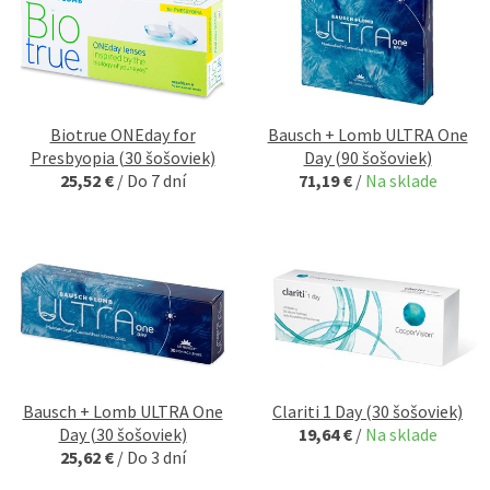
Biotrue ONEday for
Bausch + Lomb ULTRA One
Presbyopia (30 šošoviek)
Day (90 šošoviek)
25,52 €
/
Do 7 dní
71,19 €
/
Na sklade
Bausch + Lomb ULTRA One
Clariti 1 Day (30 šošoviek)
Day (30 šošoviek)
19,64 €
/
Na sklade
25,62 €
/
Do 3 dní