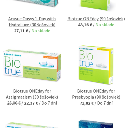
Acuvue Oasys 1-Day with
Biotrue ONEday (90 šošoviek)
HydraLuxe (30 šošoviek)
43,16 €
/
Na sklade
27,11 €
/
Na sklade
Biotrue ONEday for
Biotrue ONEday for
Astigmatism (30 šošoviek)
Presbyopia (90 šošoviek)
26,00 €
/
22,37 €
/
Do 7 dní
71,82 €
/
Do 7 dní