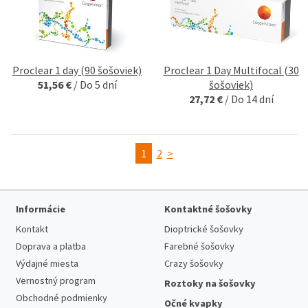
Proclear 1 day (90 šošoviek)
Proclear 1 Day Multifocal (30
51,56 €
/
Do 5 dní
šošoviek)
27,72 €
/
Do 14 dní
1
2
>
Informácie
Kontaktné šošovky
Kontakt
Dioptrické šošovky
Doprava a platba
Farebné šošovky
Výdajné miesta
Crazy šošovky
Vernostný program
Roztoky na šošovky
Obchodné podmienky
Očné kvapky