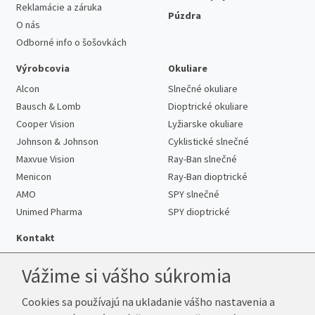
Reklamácie a záruka
Púzdra
O nás
Odborné info o šošovkách
Výrobcovia
Okuliare
Alcon
Slnečné okuliare
Bausch & Lomb
Dioptrické okuliare
Cooper Vision
Lyžiarske okuliare
Johnson & Johnson
Cyklistické slnečné
Maxvue Vision
Ray-Ban slnečné
Menicon
Ray-Ban dioptrické
AMO
SPY slnečné
Unimed Pharma
SPY dioptrické
Kontakt
Vážime si vášho súkromia
Cookies sa používajú na ukladanie vášho nastavenia a
Telefón:
+421 222 205 863