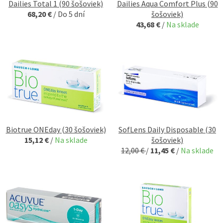
Dailies Total 1 (90 šošoviek)
Dailies Aqua Comfort Plus (90
68,20 €
/
Do 5 dní
šošoviek)
43,68 €
/
Na sklade
Biotrue ONEday (30 šošoviek)
SofLens Daily Disposable (30
15,12 €
/
Na sklade
šošoviek)
12,00 €
/
11,45 €
/
Na sklade