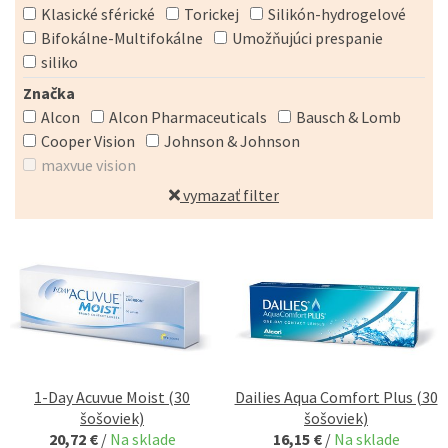
Klasické sférické
Torickej
Silikón-hydrogelové
Bifokálne-Multifokálne
Umožňujúci prespanie
siliko
Značka
Alcon
Alcon Pharmaceuticals
Bausch & Lomb
Cooper Vision
Johnson & Johnson
maxvue vision
vymazať filter
1-Day Acuvue Moist (30
Dailies Aqua Comfort Plus (30
šošoviek)
šošoviek)
20,72 €
/
Na sklade
16,15 €
/
Na sklade