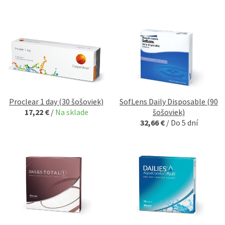
Proclear 1 day (30 šošoviek)
SofLens Daily Disposable (90
17,22 €
/
Na sklade
šošoviek)
32,66 €
/
Do 5 dní