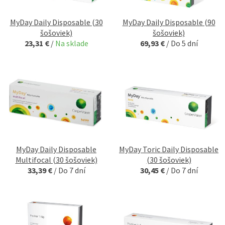
MyDay Daily Disposable (30
MyDay Daily Disposable (90
šošoviek)
šošoviek)
23,31 €
/
Na sklade
69,93 €
/
Do 5 dní
MyDay Daily Disposable
MyDay Toric Daily Disposable
Multifocal (30 šošoviek)
(30 šošoviek)
33,39 €
/
Do 7 dní
30,45 €
/
Do 7 dní