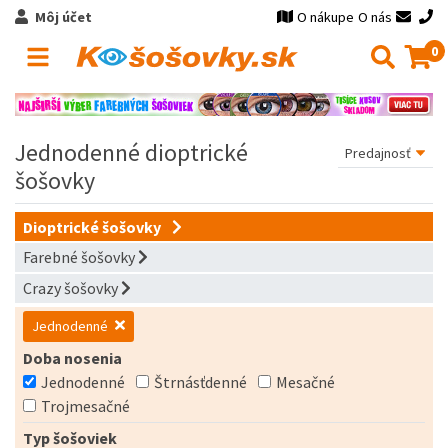
Môj účet
O nákupe
O nás
0
Jednodenné dioptrické
šošovky
Dioptrické šošovky
Farebné šošovky
Crazy šošovky
Jednodenné
Doba nosenia
Jednodenné
Štrnásťdenné
Mesačné
Trojmesačné
Typ šošoviek