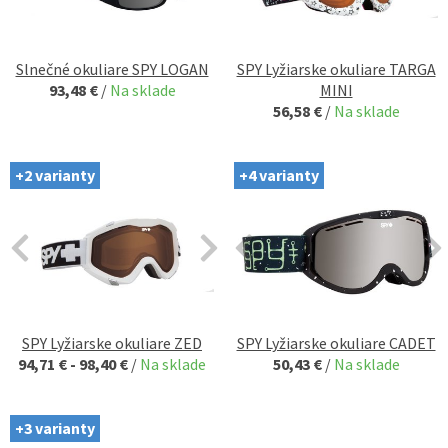
Slnečné okuliare SPY LOGAN
SPY Lyžiarske okuliare TARGA
93,48 €
/
Na sklade
MINI
56,58 €
/
Na sklade
+2 varianty
+4 varianty
SPY Lyžiarske okuliare ZED
SPY Lyžiarske okuliare CADET
94,71 € - 98,40 €
/
Na sklade
50,43 €
/
Na sklade
+3 varianty