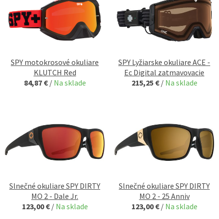
SPY motokrosové okuliare
SPY Lyžiarske okuliare ACE -
KLUTCH Red
Ec Digital zatmavovacie
84,87 €
/
Na sklade
215,25 €
/
Na sklade
Slnečné okuliare SPY DIRTY
Slnečné okuliare SPY DIRTY
MO 2 - Dale Jr.
MO 2 - 25 Anniv
123,00 €
/
Na sklade
123,00 €
/
Na sklade