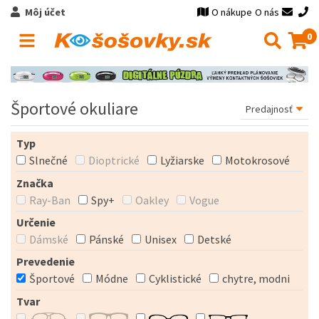
Môj účet
O nákupe
O nás
0
Športové okuliare
Typ
Slnečné
Dioptrické
Lyžiarske
Motokrosové
Značka
Ray-Ban
Spy+
Oakley
Vogue
Určenie
Dámské
Pánské
Unisex
Detské
Prevedenie
Športové
Módne
Cyklistické
chytre, modni
Tvar