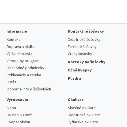
Informácie
Kontaktné šošovky
Kontakt
Dioptrické šošovky
Doprava a platba
Farebné šošovky
Výdajné miesta
Crazy šošovky
Vernostný program
Roztoky na šošovky
Obchodné podmienky
Očné kvapky
Reklamácie a záruka
Púzdra
O nás
Odborné info o šošovkách
Výrobcovia
Okuliare
Alcon
Slnečné okuliare
Bausch & Lomb
Dioptrické okuliare
Cooper Vision
Lyžiarske okuliare