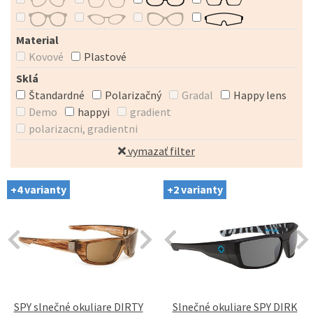
Material
Kovové
Plastové
Sklá
Štandardné
Polarizačný
Gradal
Happy lens
Demo
happyi
gradient
polarizacni, gradientni
vymazať filter
+4 varianty
+2 varianty
SPY slnečné okuliare DIRTY
Slnečné okuliare SPY DIRK