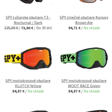
SPY Lyžiarske okuliare T3 -
SPY slnečné okuliare Konvoy
Nocturnal / Dark
Brown Ale
125,00 €
/
73,80 €
/
Do 30 dní
94,71 €
/
Na sklade
SPY motokrosové okuliare
SPY motokrosové okuliare
KLUTCH Yellow
WOOT RACE Green
84,87 €
/
Na sklade
84,87 €
/
Na sklade