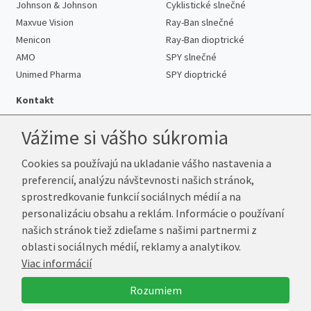
Johnson & Johnson
Cyklistické slnečné
Maxvue Vision
Ray-Ban slnečné
Menicon
Ray-Ban dioptrické
AMO
SPY slnečné
Unimed Pharma
SPY dioptrické
Kontakt
Vážime si vášho súkromia
Cookies sa používajú na ukladanie vášho nastavenia a
Telefón:
+421 222 205 863
preferencií, analýzu návštevnosti našich stránok,
E-mail:
info@k-sosovky.sk
sprostredkovanie funkcií sociálnych médií a na
Reklamačná adresa
personalizáciu obsahu a reklám. Informácie o používaní
Andrea Votavová
našich stránok tiež zdieľame s našimi partnermi z
Revoluční 1017
oblasti sociálnych médií, reklamy a analytikov.
290 01 Poděbrady
Viac informácií
Česká republika
Rozumiem