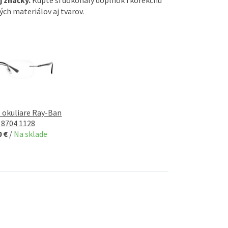
ých materiálov
aj
tvarov
.
é okuliare Ray-Ban
 8704 1128
0 €
/
Na sklade