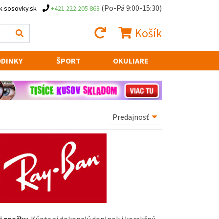
(Po-Pá 9:00-15:30)
k-sosovky.sk
+421 222 205 863
Košík
DINKY
ŠPORT
OKULIARE
j
značky
.
Kúpte
si
dokonalý
doplnok
i
korekčnú