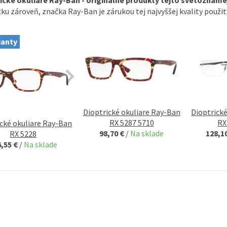
ku
zároveň
, značka
Ray
-
Ban
je
zárukou
tej
najvyššej kvality
použit
ianty
Dioptrické okuliare Ray-Ban
Dioptrick
RX 5287 5710
RX
cké okuliare Ray-Ban
98,70 €
/
Na sklade
128,1
RX 5228
6,55 €
/
Na sklade