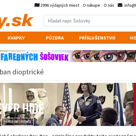
2996 výdajných miest
O nákupe
O nás
info@
KVAPKY
PÚZDRA
PRÍSLUŠENSTVO
HO
ban dioptrické
ické
okuliare
Ray
-
Ban
-
originálne
produkty
tejto
svetoznáme