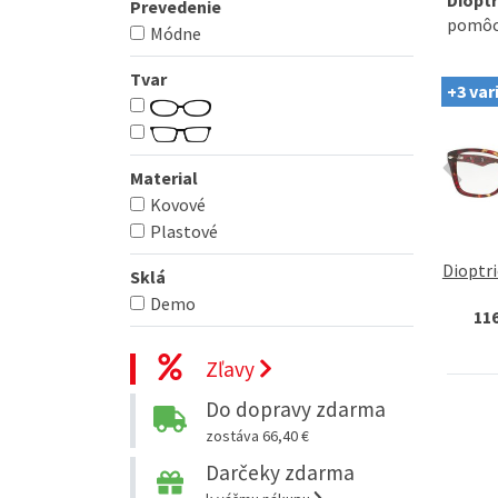
Prevedenie
pomôc
Módne
Tvar
+3 var
Material
Kovové
Plastové
Dioptri
Sklá
Demo
11
Zľavy
Do dopravy zdarma
zostáva 66,40 €
Darčeky zdarma