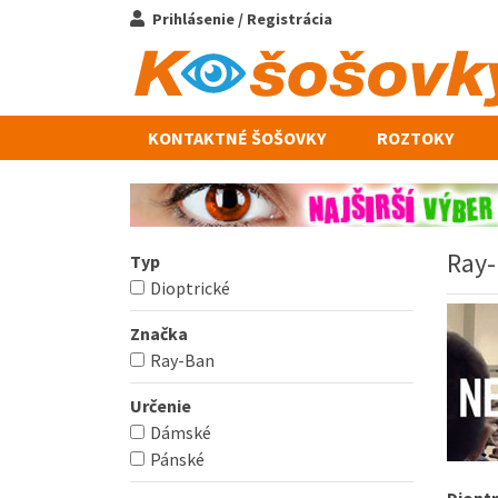
Prihlásenie / Registrácia
KONTAKTNÉ ŠOŠOVKY
ROZTOKY
Ray-
Typ
Dioptrické
Značka
Ray-Ban
Určenie
Dámské
Pánské
Dioptr