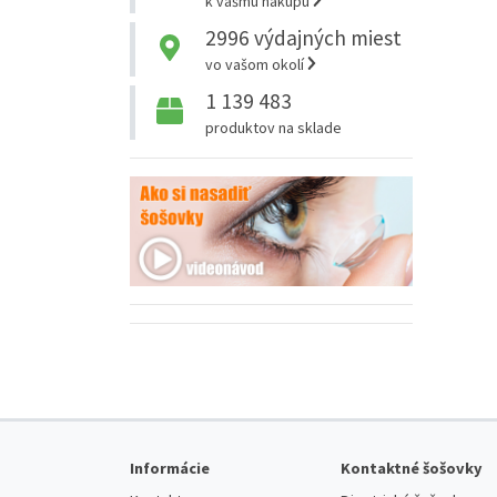
k vášmu nákupu
2996
výdajných miest
vo vašom okolí
1 139 483
produktov na sklade
Informácie
Kontaktné šošovky