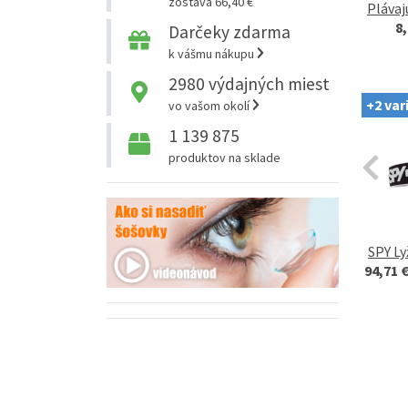
zostáva 66,40 €
Plávaj
8
Darčeky zdarma
k vášmu nákupu
2980
výdajných miest
+2 var
vo vašom okolí
1 139 875
produktov na sklade
SPY Ly
94,71 €