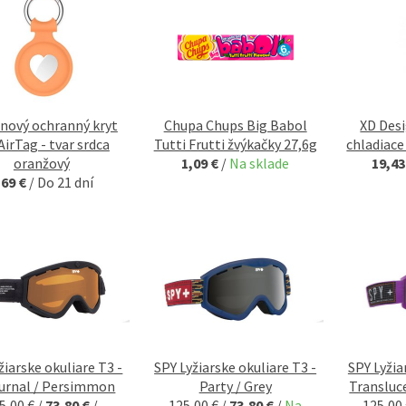
ónový ochranný kryt
Chupa Chups Big Babol
XD Des
AirTag - tvar srdca
Tutti Frutti žvýkačky 27,6g
chladiace
oranžový
1,09 €
/
Na sklade
19,43
,69 €
/
Do 21 dní
žiarske okuliare T3 -
SPY Lyžiarske okuliare T3 -
SPY Lyžia
urnal / Persimmon
Party / Grey
Transluc
5,00 €
/
73,80 €
/
125,00 €
/
73,80 €
/
Na
125,00