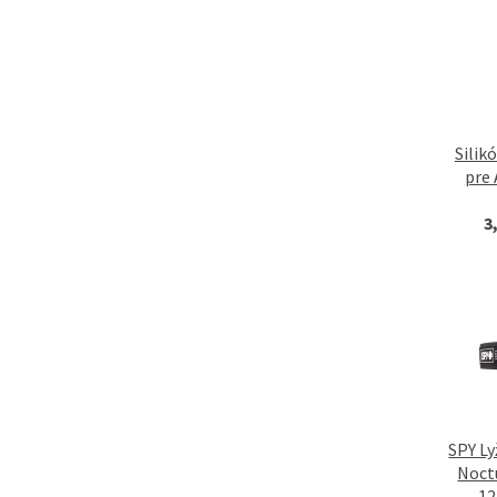
Silik
pre 
3
SPY Ly
Noct
12