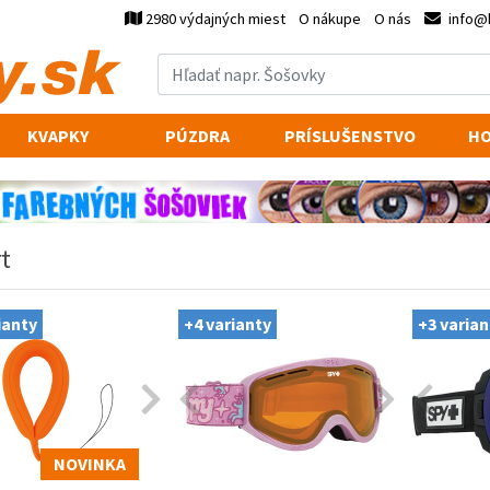
2980 výdajných miest
O nákupe
O nás
info@
KVAPKY
PÚZDRA
PRÍSLUŠENSTVO
HO
t
ianty
+4 varianty
+3 varian
NOVINKA