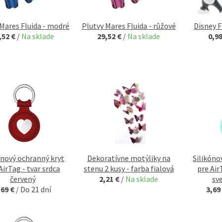
 Mares Fluida - modré
Plutvy Mares Fluida - růžové
Disney F
,52 €
/
Na sklade
29,52 €
/
Na sklade
0,9
ónový ochranný kryt
Dekoratívne motýliky na
Silikóno
AirTag - tvar srdca
stenu 2 kusy - farba fialová
pre Air
červený
2,21 €
/
Na sklade
sv
,69 €
/
Do 21 dní
3,69