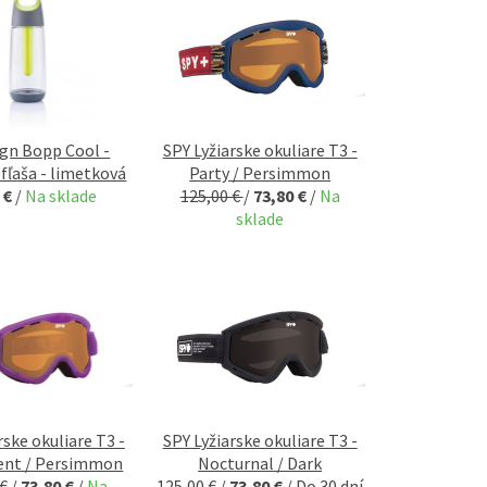
ign Bopp Cool -
SPY Lyžiarske okuliare T3 -
 fľaša - limetková
Party / Persimmon
 €
/
Na sklade
125,00 €
/
73,80 €
/
Na
sklade
rske okuliare T3 -
SPY Lyžiarske okuliare T3 -
ent / Persimmon
Nocturnal / Dark
 €
/
73,80 €
/
Na
125,00 €
/
73,80 €
/
Do 30 dní