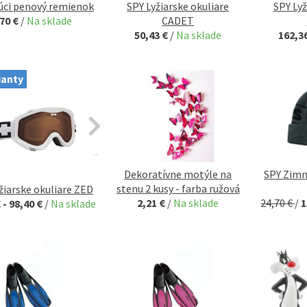
úci penový remienok
SPY Lyžiarske okuliare
SPY Lyž
,70 €
/
Na sklade
CADET
50,43 €
/
Na sklade
162,3
ianty
Dekoratívne motýle na
SPY Zimn
stenu 2 kusy - farba ružová
žiarske okuliare ZED
2,21 €
/
Na sklade
24,70 €
/
1
 - 98,40 €
/
Na sklade