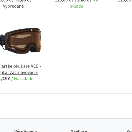
Vypredané
sklade
iarske okuliare ACE -
gital zatmavovacie
5,25 €
/
Na sklade
Výrobcovia
Okuliare
Ko