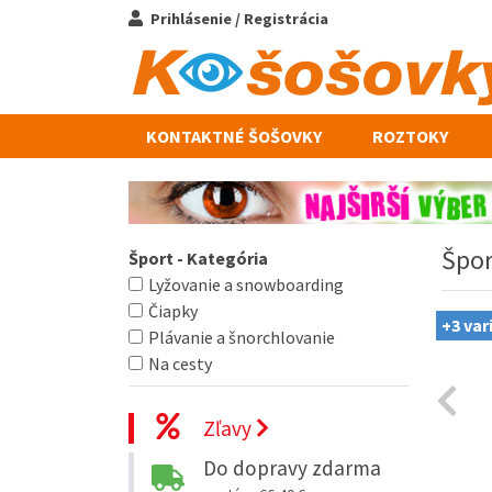
Prihlásenie / Registrácia
KONTAKTNÉ ŠOŠOVKY
ROZTOKY
Špor
Šport - Kategória
Lyžovanie a snowboarding
Čiapky
+3 var
Plávanie a šnorchlovanie
Na cesty
Zľavy
Do dopravy zdarma