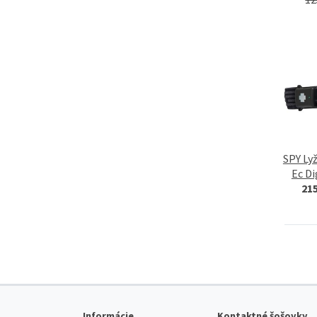
SPY Lyž
Ec Di
21
Informácie
Kontaktné šošovky