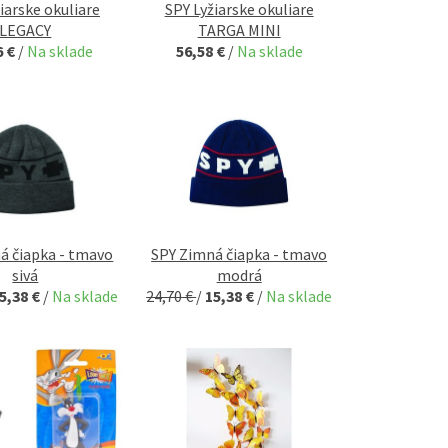
iarske okuliare
SPY Lyžiarske okuliare
LEGACY
TARGA MINI
6 €
/
Na sklade
56,58 €
/
Na sklade
á čiapka - tmavo
SPY Zimná čiapka - tmavo
sivá
modrá
5,38 €
/
Na sklade
24,70 €
/
15,38 €
/
Na sklade