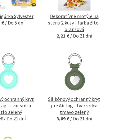
igúrka Sylvester
Dekoratívne motýle na
8 €
/
Do 5 dní
stenu 2 kusy - farba žlto-
oranžová
2,21 €
/
Do 21 dní
vý ochranný kryt
Silikónový ochranný kryt
Tag - tvar srdca
pre AirTag - tvar srdca
etlo zelený
tmavo zelený
 €
/
Do 21 dní
3,69 €
/
Do 21 dní