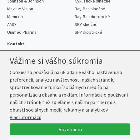
Johnson & Johnson
Cyklistické slnečné
Maxvue Vision
Ray-Ban slnečné
Menicon
Ray-Ban dioptrické
AMO
SPY slnečné
Unimed Pharma
SPY dioptrické
Kontakt
Vážime si vášho súkromia
Cookies sa používajú na ukladanie vášho nastavenia a
Telefón:
+421 222 205 863
preferencií, analýzu návštevnosti našich stránok,
E-mail:
info@k-sosovky.sk
sprostredkovanie funkcií sociálnych médií a na
Reklamačná adresa
personalizáciu obsahu a reklám. Informácie o používaní
Andrea Votavová
našich stránok tiež zdieľame s našimi partnermi z
Revoluční 1017
oblasti sociálnych médií, reklamy a analytikov.
290 01 Poděbrady
Viac informácií
Česká republika
Rozumiem
© 2026 K-Šošovky.sk