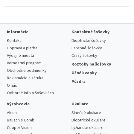
Informácie
Kontaktné šošovky
Kontakt
Dioptrické šošovky
Doprava a platba
Farebné šošovky
Výdajné miesta
Crazy šošovky
Vernostný program
Roztoky na šošovky
Obchodné podmienky
Očné kvapky
Reklamácie a záruka
Púzdra
O nás
Odborné info o šošovkách
Výrobcovia
Okuliare
Alcon
Slnečné okuliare
Bausch & Lomb
Dioptrické okuliare
Cooper Vision
Lyžiarske okuliare