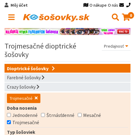
Môj účet
O nákupe
O nás
0
Trojmesačné dioptrické
šošovky
Dioptrické šošovky
Farebné šošovky
Crazy šošovky
Trojmesačné
Doba nosenia
Jednodenné
Štrnásťdenné
Mesačné
Trojmesačné
Typ šošoviek