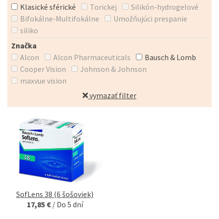
Klasické sférické
Torickej
Silikón-hydrogelové
Bifokálne-Multifokálne
Umožňujúci prespanie
siliko
Značka
Alcon
Alcon Pharmaceuticals
Bausch & Lomb
Cooper Vision
Johnson & Johnson
maxvue vision
vymazať filter
SofLens 38 (6 šošoviek)
17,85 €
/
Do 5 dní