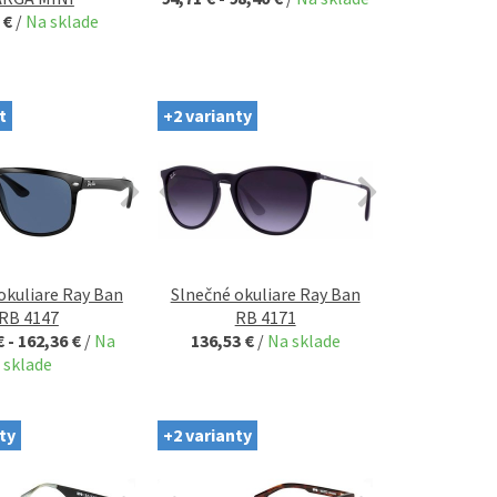
 €
/
Na sklade
t
+2 varianty
okuliare Ray Ban
Slnečné okuliare Ray Ban
RB 4147
RB 4171
€ - 162,36 €
/
Na
136,53 €
/
Na sklade
sklade
ty
+2 varianty