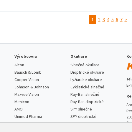
1
2
3
4
5
6
7
>
Výrobcovia
Okuliare
Ko
Alcon
Slnečné okuliare
Bausch & Lomb
Dioptrické okuliare
Te
Cooper Vision
Lyžiarske okuliare
E-m
Johnson & Johnson
Cyklistické slnečné
Maxvue Vision
Ray-Ban slnečné
Re
Menicon
Ray-Ban dioptrické
An
AMO
SPY slnečné
Re
Unimed Pharma
SPY dioptrické
29
Če