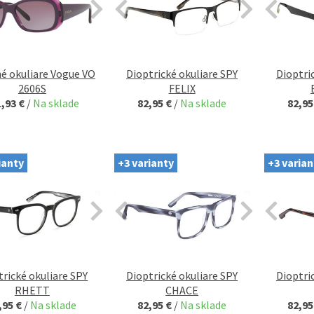
é okuliare Vogue VO
Dioptrické okuliare SPY
Dioptri
2606S
FELIX
1,93 €
/
Na sklade
82,95 €
/
Na sklade
82,95
ianty
+3 varianty
+3 varian
trické okuliare SPY
Dioptrické okuliare SPY
Dioptri
RHETT
CHACE
,95 €
/
Na sklade
82,95 €
/
Na sklade
82,95