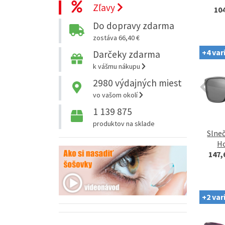
Zľavy
10
Do dopravy zdarma
zostáva 66,40 €
+4 var
Darčeky zdarma
k vášmu nákupu
2980
výdajných miest
vo vašom okolí
1 139 875
produktov na sklade
Slneč
H
147,
+2 var