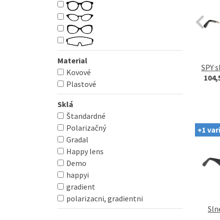
Material
SPY s
Kovové
104,
Plastové
Sklá
Štandardné
Polarizačný
+1 var
Gradal
Happy lens
Demo
happyi
gradient
polarizacni, gradientni
Sln