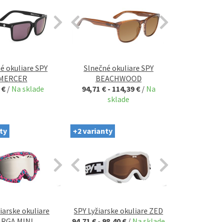
é okuliare SPY
Slnečné okuliare SPY
MERCER
BEACHWOOD
 €
/
Na sklade
94,71 € - 114,39 €
/
Na
sklade
ty
+2 varianty
iarske okuliare
SPY Lyžiarske okuliare ZED
ARGA MINI
94,71 € - 98,40 €
/
Na sklade