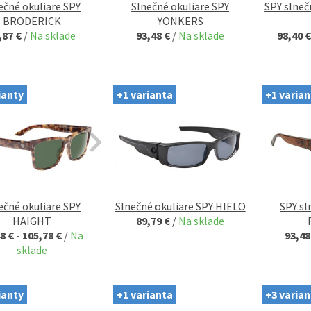
ečné okuliare SPY
Slnečné okuliare SPY
SPY slneč
BRODERICK
YONKERS
,87 €
/
Na sklade
93,48 €
/
Na sklade
98,40 €
ianty
+1 varianta
+1 varian
ečné okuliare SPY
Slnečné okuliare SPY HIELO
SPY sl
HAIGHT
89,79 €
/
Na sklade
8 € - 105,78 €
/
Na
93,48
sklade
ianty
+1 varianta
+3 varian