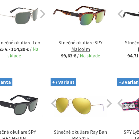
lnečné okuliare Leo
Slnečné okuliare SPY
Slnečn
55 € - 114,39 €
/
Na
Malcolm
sklade
99,63 €
/
Na sklade
94,71
ianta
+7 variant
+3 varian
ečné okuliare SPY
Slnečné okuliare Ray Ban
SPY Lyž
HENNEPIN
RB 3025
T