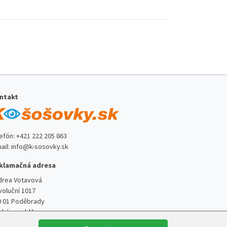
ntakt
lefón:
+421 222 205 863
ail:
info@k-sosovky.sk
klamačná adresa
drea Votavová
voluční 1017
0 01 Poděbrady
ská republika