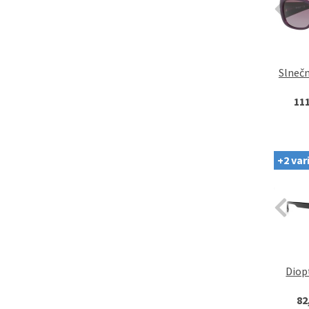
Slnečn
11
+2 var
Diop
82