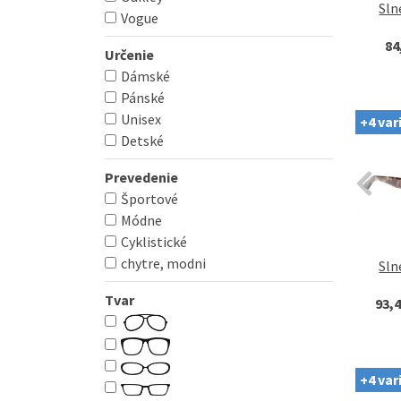
Sln
Vogue
84
Určenie
Dámské
Pánské
Unisex
+4 var
Detské
Prevedenie
Športové
Módne
Cyklistické
chytre, modni
Sln
Tvar
93,4
+4 var