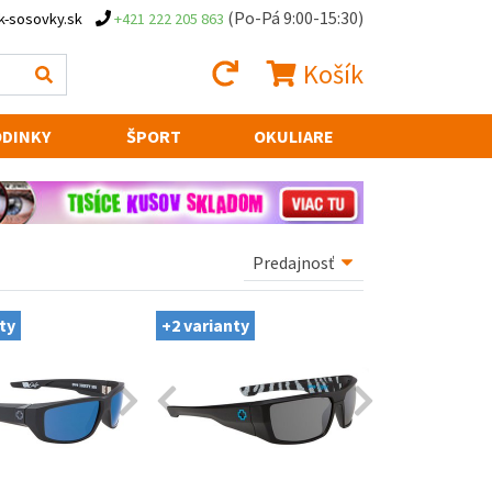
(Po-Pá 9:00-15:30)
k-sosovky.sk
+421 222 205 863
Košík
DINKY
ŠPORT
OKULIARE
ty
+2 varianty