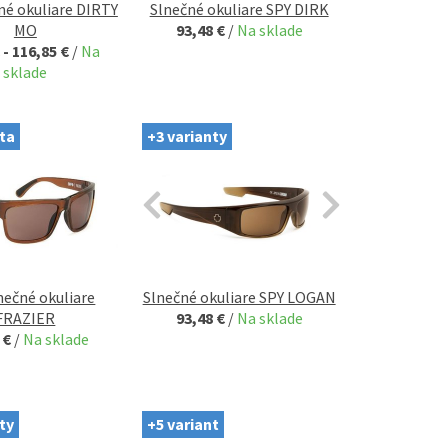
né okuliare DIRTY
Slnečné okuliare SPY DIRK
MO
93,48 €
/
Na sklade
 - 116,85 €
/
Na
sklade
ta
+3 varianty
nečné okuliare
Slnečné okuliare SPY LOGAN
FRAZIER
93,48 €
/
Na sklade
 €
/
Na sklade
ty
+5 variant