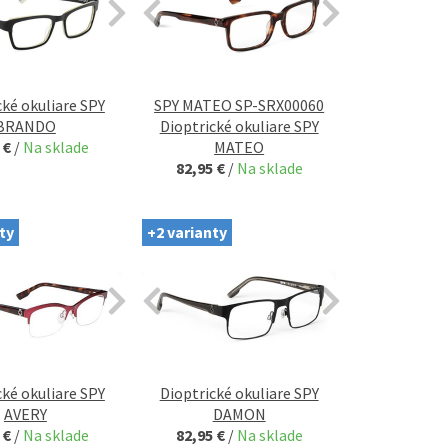
cké okuliare SPY
SPY MATEO SP-SRX00060
BRANDO
Dioptrické okuliare SPY
 €
/
Na sklade
MATEO
82,95 €
/
Na sklade
ty
+2 varianty
cké okuliare SPY
Dioptrické okuliare SPY
AVERY
DAMON
 €
/
Na sklade
82,95 €
/
Na sklade