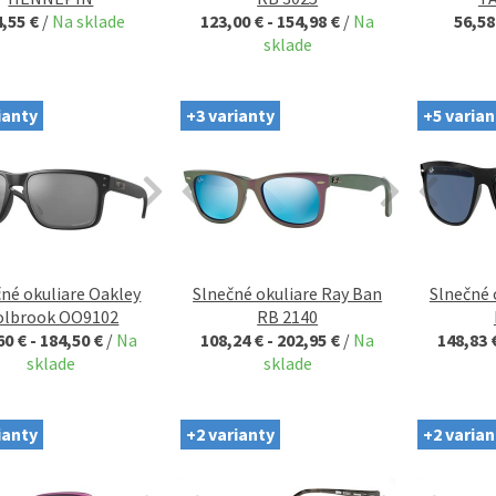
4,55 €
/
Na sklade
123,00 € - 154,98 €
/
Na
56,58
sklade
ianty
+3 varianty
+5 varian
né okuliare Oakley
Slnečné okuliare Ray Ban
Slnečné 
olbrook OO9102
RB 2140
60 € - 184,50 €
/
Na
108,24 € - 202,95 €
/
Na
148,83 
sklade
sklade
ianty
+2 varianty
+2 varian