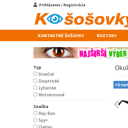
Prihlásenie / Registrácia
KONTAKTNÉ ŠOŠOVKY
ROZTOKY
Okul
Typ
Slnečné
Dioptrické
+3 var
Lyžiarske
Motokrosové
Značka
Ray-Ban
Spy+
Oakley