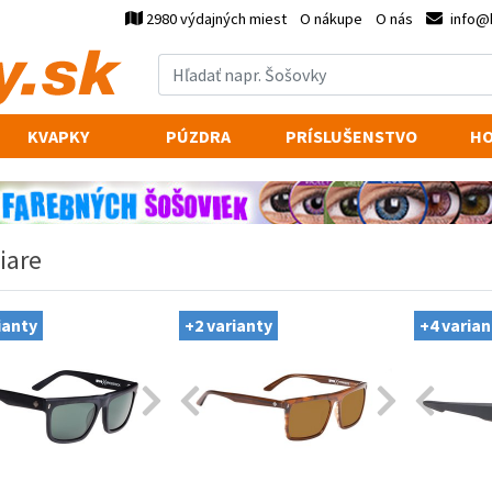
2980 výdajných miest
O nákupe
O nás
info@
KVAPKY
PÚZDRA
PRÍSLUŠENSTVO
HO
iare
ianty
+2 varianty
+4 varian