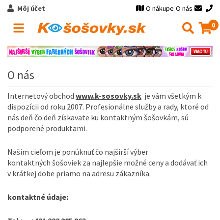
Môj účet
O nákupe
O nás
0
O nás
Internetový obchod
www.k-sosovky.sk
je vám všetkým k
dispozícii od roku 2007. Profesionálne služby a rady, ktoré od
nás deň čo deň získavate ku kontaktným šošovkám, sú
podporené produktami.
Našim cieľom je ponúknuť čo najširší výber
kontaktných šošoviek za najlepšie možné ceny a dodávať ich
v krátkej dobe priamo na adresu zákazníka.
kontaktné
údaje
: