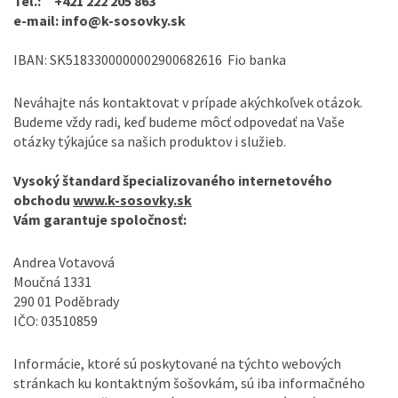
Tel.: +421 222 205 863
e-mail: info@k-sosovky.sk
IBAN: SK5183300000002900682616 Fio banka
Neváhajte nás kontaktovat v prípade akýchkoľvek otázok.
Budeme vždy radi, keď budeme môcť odpovedať na Vaše
otázky týkajúce sa našich produktov i služieb.
Vysoký štandard špecializovaného internetového
obchodu
www.k-sosovky.sk
Vám garantuje spoločnosť:
Andrea Votavová
Moučná 1331
290 01 Poděbrady
IČO: 03510859
Informácie, ktoré sú poskytované na týchto webových
stránkach ku kontaktným šošovkám, sú iba informačného