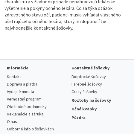
charakteru a v žiadnom prípade nenahradzujú lekárske
vyšetrenie a pokyny očného lekára. Čo sa týka otázok
zdravotného stavu očí, pacienti musia vyhľadať vlastného
ošetrujúceho očného lekára, ktorý im doporučí tie
najvhodnejšie kontaktné šošovky.
Informácie
Kontaktné šošovky
Kontakt
Dioptrické šošovky
Doprava a platba
Farebné šošovky
Výdajné miesta
Crazy šošovky
Vernostný program
Roztoky na šošovky
Obchodné podmienky
Očné kvapky
Reklamácie a záruka
Púzdra
O nás
Odborné info o šošovkách