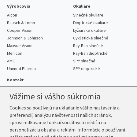
Výrobcovia
Okuliare
Alcon
Slnečné okuliare
Bausch & Lomb
Dioptrické okuliare
Cooper Vision
Lyžiarske okuliare
Johnson & Johnson
Cyklistické slnečné
Maxvue Vision
Ray-Ban slnečné
Menicon
Ray-Ban dioptrické
AMO
SPY slnečné
Unimed Pharma
SPY dioptrické
Kontakt
Vážime si vášho súkromia
Cookies sa používajú na ukladanie vášho nastavenia a
Telefón:
+421 222 205 863
preferencií, analýzu návštevnosti našich stránok,
E-mail:
info@k-sosovky.sk
sprostredkovanie funkcií sociálnych médií a na
Reklamačná adresa
personalizáciu obsahu a reklám. Informácie o používaní
Andrea Votavová