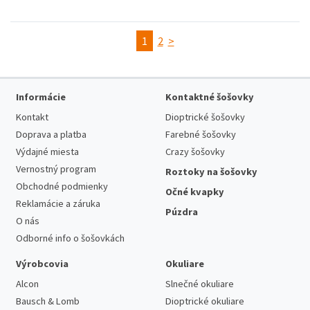
1
2
>
Informácie
Kontaktné šošovky
Kontakt
Dioptrické šošovky
Doprava a platba
Farebné šošovky
Výdajné miesta
Crazy šošovky
Vernostný program
Roztoky na šošovky
Obchodné podmienky
Očné kvapky
Reklamácie a záruka
Púzdra
O nás
Odborné info o šošovkách
Výrobcovia
Okuliare
Alcon
Slnečné okuliare
Bausch & Lomb
Dioptrické okuliare