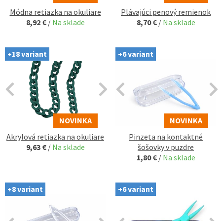
Módna retiazka na okuliare
Plávajúci penový remienok
8,92 €
/
Na sklade
8,70 €
/
Na sklade
+18 variant
+6 variant
NOVINKA
NOVINKA
Akrylová retiazka na okuliare
Pinzeta na kontaktné
9,63 €
/
Na sklade
šošovky v puzdre
1,80 €
/
Na sklade
+8 variant
+6 variant