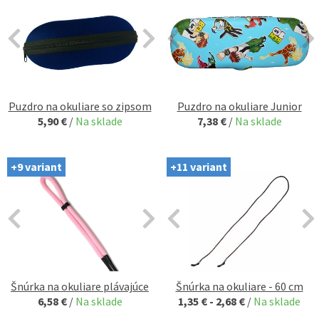
Puzdro na okuliare so zipsom
Puzdro na okuliare Junior
5,90 €
/
Na sklade
7,38 €
/
Na sklade
+9 variant
+11 variant
Šnúrka na okuliare plávajúce
Šnúrka na okuliare - 60 cm
6,58 €
/
Na sklade
1,35 € - 2,68 €
/
Na sklade