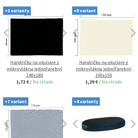
+3 varianty
+8 variant
Handričku na okuliare z
Handričku na okuliare z
mikrovlákna jednofarebný
mikrovlákna jednofarebný
140x180
100x150
1,72 €
/
Na sklade
1,29 €
/
Na sklade
+7 variant
+4 varianty