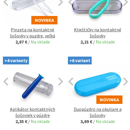
NOVINKA
Pinzeta na kontaktné
Klieštičky na kontaktné
šošovky v puzdre, veľká
šošovky
2,87 €
/
Na sklade
2,21 €
/
Na sklade
+4 varianty
+6 variant
NOVINKA
Aplikátor kontaktných
Duopúzdro na okuliare a
šošoviek v púzdre
šošovky
2,35 €
/
Na sklade
3,69 €
/
Na sklade