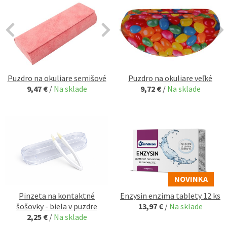
Puzdro na okuliare semišové
Puzdro na okuliare veľké
9,47 €
/
Na sklade
9,72 €
/
Na sklade
NOVINKA
Pinzeta na kontaktné
Enzysin enzima tablety 12 ks
šošovky - biela v puzdre
13,97 €
/
Na sklade
2,25 €
/
Na sklade