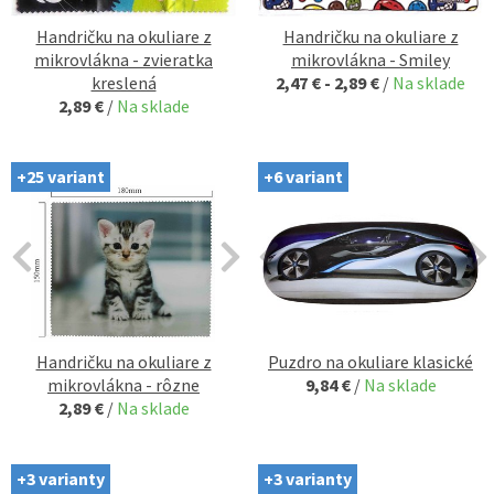
Handričku na okuliare z
Handričku na okuliare z
mikrovlákna - zvieratka
mikrovlákna - Smiley
kreslená
2,47 € - 2,89 €
/
Na sklade
2,89 €
/
Na sklade
+25 variant
+6 variant
Handričku na okuliare z
Puzdro na okuliare klasické
mikrovlákna - rôzne
9,84 €
/
Na sklade
2,89 €
/
Na sklade
+3 varianty
+3 varianty