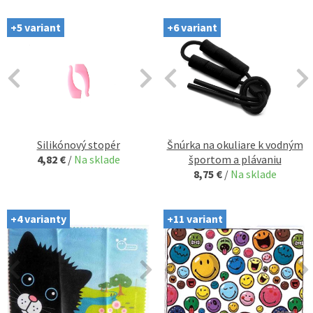
+5 variant
+6 variant
Silikónový stopér
Šnúrka na okuliare k vodným
4,82 €
/
Na sklade
športom a plávaniu
8,75 €
/
Na sklade
+4 varianty
+11 variant