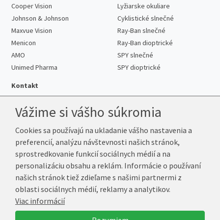
Cooper Vision
Lyžiarske okuliare
Johnson & Johnson
Cyklistické slnečné
Maxvue Vision
Ray-Ban slnečné
Menicon
Ray-Ban dioptrické
AMO
SPY slnečné
Unimed Pharma
SPY dioptrické
Kontakt
Vážime si vášho súkromia
Cookies sa používajú na ukladanie vášho nastavenia a
Telefón:
+421 222 205 863
preferencií, analýzu návštevnosti našich stránok,
E-mail:
info@k-sosovky.sk
sprostredkovanie funkcií sociálnych médií a na
Reklamačná adresa
personalizáciu obsahu a reklám. Informácie o používaní
Andrea Votavová
našich stránok tiež zdieľame s našimi partnermi z
Revoluční 1017
oblasti sociálnych médií, reklamy a analytikov.
290 01 Poděbrady
Viac informácií
Česká republika