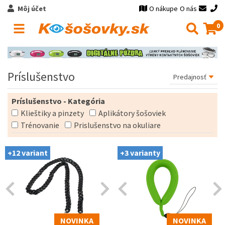
Môj účet
O nákupe
O nás
0
Príslušenstvo
Príslušenstvo - Kategória
Klieštiky a pinzety
Aplikátory šošoviek
Trénovanie
Prislušenstvo na okuliare
+12 variant
+3 varianty
NOVINKA
NOVINKA