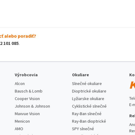
ť alebo poradiť?
2 101 085
.
Výrobcovia
Okuliare
Ko
Alcon
Slnečné okuliare
Bausch & Lomb
Dioptrické okuliare
Te
Cooper Vision
Lyžiarske okuliare
E-m
Johnson & Johnson
Cyklistické slnečné
Maxvue Vision
Ray-Ban slnečné
Re
Menicon
Ray-Ban dioptrické
An
AMO
SPY slnečné
Re