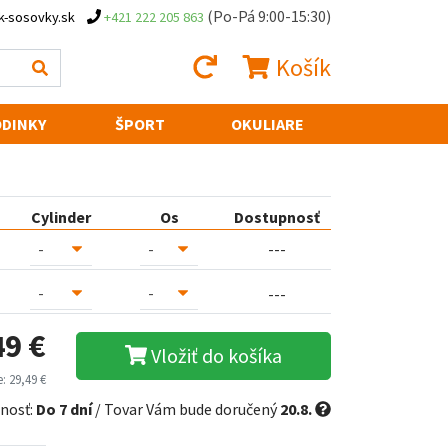
(Po-Pá 9:00-15:30)
k-sosovky.sk
+421 222 205 863
Košík
DINKY
ŠPORT
OKULIARE
Cylinder
Os
Dostupnosť
---
---
49 €
Vložiť do košíka
: 29,49 €
nosť:
Do 7 dní
/ Tovar Vám bude doručený
20.8.