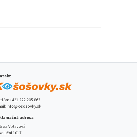
ntakt
lefón:
+421 222 205 863
ail:
info@k-sosovky.sk
klamačná adresa
drea Votavová
voluční 1017