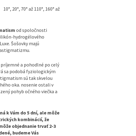
, 20°, 70° až 110°, 160° až
gmatism
od spoločnosti
ilikón-hydrogélového
aLuxe. Šošovky majú
 astigmatizmu.
 príjemné a pohodlné po celý
torá sa podobá fyziologickým
stigmatism sú tak skvelou
hého oka. nosenie ostali v
dzený pohyb očného viečka a
ná k Vám do 5 dní, ale môže
rických kombinácií, že
môže objednanie trvať 2-3
vedené, budeme Vás