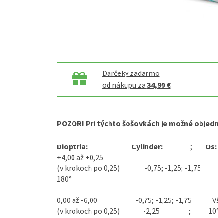
Darčeky zadarmo
od nákupu za
34,99 €
POZOR! Pri týchto šošovkách je možné objedná
Dioptria:
Cylinder:
;
Os:
+4,00 až +0,25
(v krokoch po 0,25) -0,75; -1,25; -1,75 10°,
180°
0,00 až -6,00 -0,75; -1,25; -1,75 Vše
(v krokoch po 0,25) -2,25 ; 10°, 20°, 7