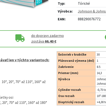
Typ:
Tórické
Výrobca:
Johnson & John
EAN:
888290076772
do dopravy zadarmo
zostáva
66,40 €
Šošoviek v krabičke
30
vať len v týchto variantoch:
Plánovaná výmena (dní)
1
Zakrivenie
8.5
Priemer (mm)
14,3
Výrobca
Johns
 20°, 70° až 110°, 160° až
Johns
Cylinder rozsah
-0,75 t
Osa rozsah
10°-180
tky osi
0° až 110°, 160° až 180°
Dioptrický rozsah
+4,00 t