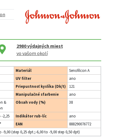
son
2980
výdajných miest
vo vašom okolí
Materiál
Senofilcon A
UV filter
ano
Priepustnosť kyslíka (Dk/t)
121
Manipulačné sfarbenie
ano
on &
Obsah vody (%)
38
on
o -2,25
Indikátor rub-líc
ano
°
EAN
888290076772
o -9,00 (step 0,25 dpt.;-6,00 to -9,00 step 0,50 dpt)