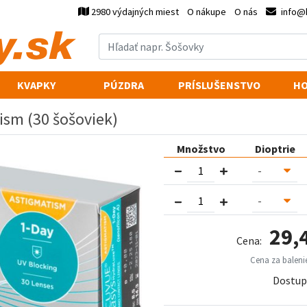
2980 výdajných miest
O nákupe
O nás
info@
KVAPKY
PÚZDRA
PRÍSLUŠENSTVO
HO
ism (30 šošoviek)
Množstvo
Dioptrie
29,
Cena:
Cena za balenie
Dostup