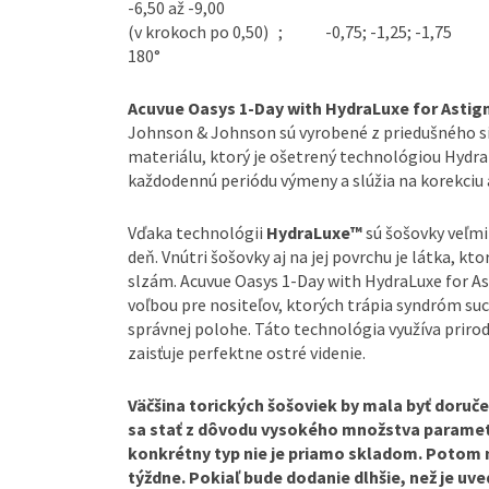
-6,50 až -9,00
(v krokoch po 0,50) ; -0,75; -1,25; -1,75 10°
180°
Acuvue Oasys 1-Day with HydraLuxe for Asti
Johnson & Johnson sú vyrobené z priedušného s
materiálu, ktorý je ošetrený technológiou Hydr
každodennú periódu výmeny a slúžia na korekciu
Vďaka technológii
HydraLuxe™
sú šošovky veľmi
deň. Vnútri šošovky aj na jej povrchu je látka, k
slzám. Acuvue Oasys 1-Day with HydraLuxe for A
voľbou pre nositeľov, ktorých trápia syndróm suc
správnej polohe. Táto technológia využíva priro
zaisťuje perfektne ostré videnie.
Väčšina torických šošoviek by mala byť doruče
sa stať z dôvodu vysokého množstva paramet
konkrétny typ nie je priamo skladom. Potom 
týždne. Pokiaľ bude dodanie dlhšie, než je u