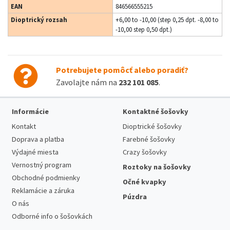
EAN
846566555215
Dioptrický rozsah
+6,00 to -10,00 (step 0,25 dpt. -8,00 to
-10,00 step 0,50 dpt.)
Potrebujete pomôcť alebo poradiť?
Zavolajte nám na
232 101 085
.
Informácie
Kontaktné šošovky
Kontakt
Dioptrické šošovky
Doprava a platba
Farebné šošovky
Výdajné miesta
Crazy šošovky
Vernostný program
Roztoky na šošovky
Obchodné podmienky
Očné kvapky
Reklamácie a záruka
Púzdra
O nás
Odborné info o šošovkách