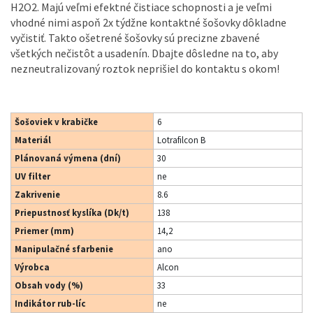
H2O2. Majú veľmi efektné čistiace schopnosti a je veľmi
vhodné nimi aspoň 2x týdžne kontaktné šošovky dôkladne
vyčistiť. Takto ošetrené šošovky sú precizne zbavené
všetkých nečistôt a usadenín. Dbajte dôsledne na to, aby
nezneutralizovaný roztok neprišiel do kontaktu s okom!
Šošoviek v krabičke
6
Materiál
Lotrafilcon B
Plánovaná výmena (dní)
30
UV filter
ne
Zakrivenie
8.6
Priepustnosť kyslíka (Dk/t)
138
Priemer (mm)
14,2
Manipulačné sfarbenie
ano
Výrobca
Alcon
Obsah vody (%)
33
Indikátor rub-líc
ne