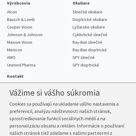
Výrobcovia
Okuliare
Alcon
Slnečné okuliare
Bausch & Lomb
Dioptrické okuliare
Cooper Vision
Lyžiarske okuliare
Johnson & Johnson
Cyklistické slnečné
Maxvue Vision
Ray-Ban slnečné
Menicon
Ray-Ban dioptrické
AMO
SPY slnečné
Unimed Pharma
SPY dioptrické
Kontakt
Vážime si vášho súkromia
Cookies sa používajú na ukladanie vášho nastavenia a
Telefón:
+421 222 205 863
preferencií, analýzu návštevnosti našich stránok,
E-mail:
info@k-sosovky.sk
sprostredkovanie funkcií sociálnych médií a na
Reklamačná adresa
personalizáciu obsahu a reklám. Informácie o používaní
Andrea Votavová
našich stránok tiež zdieľame s našimi partnermi z