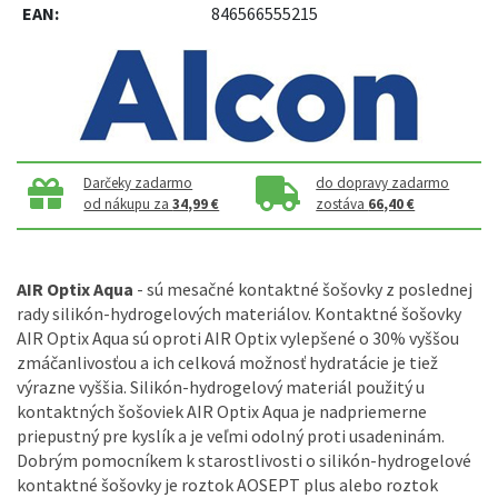
EAN:
846566555215
Darčeky zadarmo
do dopravy zadarmo
od nákupu za
34,99 €
zostáva
66,40 €
AIR Optix Aqua
- sú mesačné kontaktné šošovky z poslednej
rady silikón-hydrogelových materiálov. Kontaktné šošovky
AIR Optix Aqua sú oproti AIR Optix vylepšené o 30% vyššou
zmáčanlivosťou a ich celková možnosť hydratácie je tiež
výrazne vyššia. Silikón-hydrogelový materiál použitý u
kontaktných šošoviek AIR Optix Aqua je nadpriemerne
priepustný pre kyslík a je veľmi odolný proti usadeninám.
Dobrým pomocníkem k starostlivosti o silikón-hydrogelové
kontaktné šošovky je roztok AOSEPT plus alebo roztok