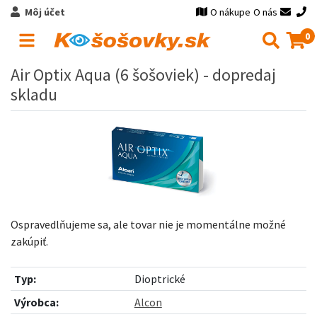
Môj účet
O nákupe
O nás
0
Air Optix Aqua (6 šošoviek) - dopredaj
skladu
Ospravedlňujeme sa, ale tovar nie je momentálne možné
zakúpiť.
Typ:
Dioptrické
Výrobca:
Alcon