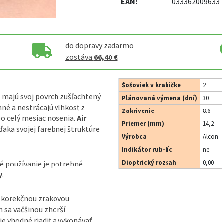
EAN:
033362009633
do dopravy zadarmo
zostáva
66,40 €
Šošoviek v krabičke
2
é majú svoj povrch zušľachtený
Plánovaná výmena (dní)
30
né a nestrácajú vlhkosť z
Zakrivenie
8.6
o celý mesiac nosenia.
Air
Priemer (mm)
14,2
aka svojej farebnej štruktúre
Výrobca
Alcon
Indikátor rub-líc
ne
Dioptrický rozsah
0,00
né používanie je potrebné
y
.
ú korekčnou zrakovou
 sa väčšinou zhorší
je vhodné riadiť a vykonávať