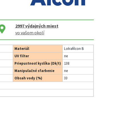
2997
výdajných miest
vo vašom okolí
Materiál
Lotrafilcon B
UV filter
ne
Priepustnosť kyslíka (Dk/t)
138
Manipulačné sfarbenie
ne
Obsah vody (%)
33