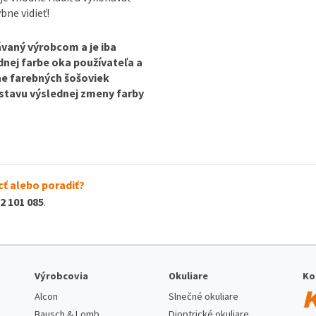
bne vidieť!
vaný výrobcom a je iba
odnej farbe oka používateľa a
ine farebných šošoviek
dstavu výslednej zmeny farby
ť alebo poradiť?
2 101 085
.
Výrobcovia
Okuliare
Ko
Alcon
Slnečné okuliare
Bausch & Lomb
Dioptrické okuliare