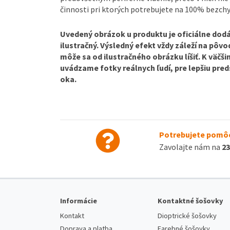
činnosti pri ktorých potrebujete na 100% bezchy
Uvedený obrázok u produktu je oficiálne dodá
ilustračný. Výsledný efekt vždy záleží na pôv
môže sa od ilustračného obrázku líšiť. K väčš
uvádzame fotky reálnych ľudí, pre lepšiu pre
oka.
Potrebujete pomôc
Zavolajte nám na
23
Informácie
Kontaktné šošovky
Kontakt
Dioptrické šošovky
Doprava a platba
Farebné šošovky