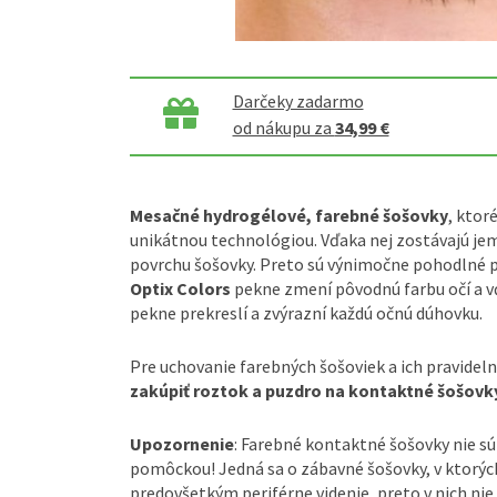
Darčeky zadarmo
od nákupu za
34,99 €
Mesačné hydrogélové, farebné šošovky
, ktor
unikátnou technológiou. Vďaka nej zostávajú jem
povrchu šošovky. Preto sú výnimočne pohodlné p
Optix Colors
pekne zmení pôvodnú farbu očí a vď
pekne prekreslí a zvýrazní každú očnú dúhovku.
Pre uchovanie farebných šošoviek a ich pravidel
zakúpiť roztok a puzdro na kontaktné šošovk
Upozornenie
: Farebné kontaktné šošovky nie s
pomôckou! Jedná sa o zábavné šošovky, v ktorých
predovšetkým periférne videnie, preto v nich nie 