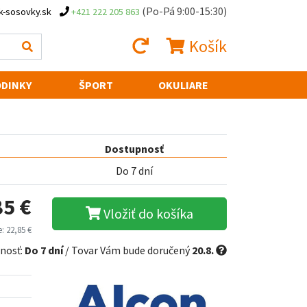
(Po-Pá 9:00-15:30)
k-sosovky.sk
+421 222 205 863
Košík
DINKY
ŠPORT
OKULIARE
Dostupnosť
Do 7 dní
85 €
Vložiť do košíka
: 22,85 €
nosť:
Do 7 dní
/ Tovar Vám bude doručený
20.8.