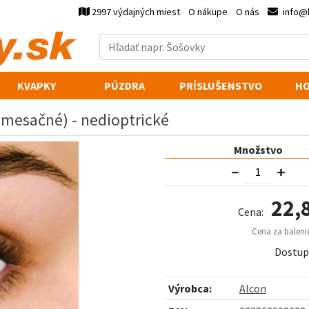
2997 výdajných miest
O nákupe
O nás
info@
KVAPKY
PÚZDRA
PRÍSLUŠENSTVO
HO
y mesačné) - nedioptrické
Množstvo
22,
Cena:
Cena za balenie
Dostup
Výrobca:
Alcon