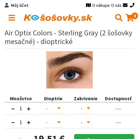
Môj účet
O nákupe
O nás
0
Air Optix Colors - Sterling Gray (2 šošovky
mesačné) - dioptrické
Množstvo
Dioptrie
Zakrivenie
Dostupnosť
---
---
19,51 €