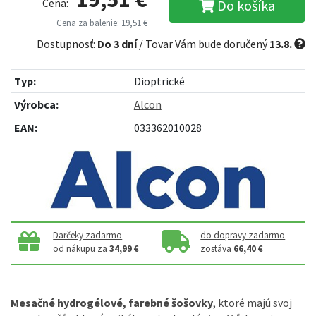
Cena:
Do košíka
Cena za balenie: 19,51 €
Dostupnosť:
Do 3 dní
/ Tovar Vám bude doručený
13.8.
Typ:
Dioptrické
Výrobca:
Alcon
EAN:
033362010028
Darčeky zadarmo
do dopravy zadarmo
od nákupu za
34,99 €
zostáva
66,40 €
Mesačné hydrogélové, farebné šošovky
, ktoré majú svoj