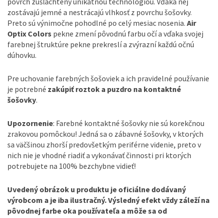
povrch zušľachtený unikátnou technológiou. Vďaka nej
zostávajú jemné a nestrácajú vlhkosť z povrchu šošovky.
Preto sú výnimočne pohodlné po celý mesiac nosenia.
Air
Optix Colors
pekne zmení pôvodnú farbu očí a vďaka svojej
farebnej štruktúre pekne prekreslí a zvýrazní každú očnú
dúhovku.
Pre uchovanie farebných šošoviek a ich pravidelné používanie
je potrebné
zakúpiť roztok a puzdro na kontaktné
šošovky
.
Upozornenie
: Farebné kontaktné šošovky nie sú korekčnou
zrakovou pomôckou! Jedná sa o zábavné šošovky, v ktorých
sa väčšinou zhorší predovšetkým periférne videnie, preto v
nich nie je vhodné riadiť a vykonávať činnosti pri ktorých
potrebujete na 100% bezchybne vidieť!
Uvedený obrázok u produktu je oficiálne dodávaný
výrobcom a je iba ilustračný. Výsledný efekt vždy záleží na
pôvodnej farbe oka používateľa a môže sa od