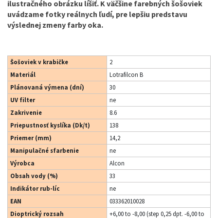
ilustračného obrázku líšiť. K väčšine farebných šošoviek
uvádzame fotky reálnych ľudí, pre lepšiu predstavu
výslednej zmeny farby oka.
Šošoviek v krabičke
2
Materiál
Lotrafilcon B
Plánovaná výmena (dní)
30
UV filter
ne
Zakrivenie
8.6
Priepustnosť kyslíka (Dk/t)
138
Priemer (mm)
14,2
Manipulačné sfarbenie
ne
Výrobca
Alcon
Obsah vody (%)
33
Indikátor rub-líc
ne
EAN
033362010028
Dioptrický rozsah
+6,00 to -8,00 (step 0,25 dpt. -6,00 to