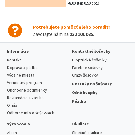
-8,00 step 0,50 dpt.)
Potrebujete pomôcť alebo poradiť?
Zavolajte nám na
232 101 085
.
Informácie
Kontaktné šošovky
Kontakt
Dioptrické šošovky
Doprava a platba
Farebné šošovky
Výdajné miesta
Crazy šošovky
Vernostný program
Roztoky na šošovky
Obchodné podmienky
Očné kvapky
Reklamácie a záruka
Púzdra
O nás
Odborné info o šošovkách
Výrobcovia
Okuliare
Alcon
Slnečné okuliare