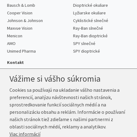
Bausch & Lomb
Dioptrické okuliare
Cooper Vision
Lyžiarske okuliare
Johnson & Johnson
Cyklistické slnečné
Maxvue Vision
Ray-Ban slnečné
Menicon
Ray-Ban dioptrické
AMO
SPY slnečné
Unimed Pharma
SPY dioptrické
Kontakt
Vážime si vášho súkromia
Cookies sa používajú na ukladanie vášho nastavenia a
Telefón:
+421 222 205 863
preferencií, analýzu návštevnosti našich stránok,
E-mail:
info@k-sosovky.sk
sprostredkovanie funkcií sociálnych médií a na
Reklamačná adresa
personalizáciu obsahu a reklám. Informácie o používaní
Andrea Votavová
našich stránok tiež zdieľame s našimi partnermi z
Revoluční 1017
oblasti sociálnych médií, reklamy a analytikov.
290 01 Poděbrady
Viac informácií