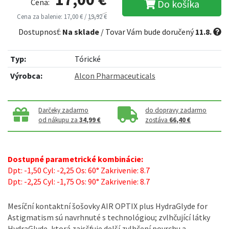
Cena:
Do košíka
Cena za balenie: 17,00 € /
19,92 €
Dostupnosť:
Na sklade
/ Tovar Vám bude doručený
11.8.
Typ:
Tórické
Výrobca:
Alcon Pharmaceuticals
Darčeky zadarmo
do dopravy zadarmo
od nákupu za
34,99 €
zostáva
66,40 €
Dostupné parametrické kombinácie:
Dpt: -1,50 Cyl: -2,25 Os: 60° Zakrivenie: 8.7
Dpt: -2,25 Cyl: -1,75 Os: 90° Zakrivenie: 8.7
Mesíční kontaktní šošovky AIR OPTIX plus HydraGlyde for
Astigmatism sú navrhnuté s technológiou; zvlhčující látky
HydraGlyde, ktorá zaisšťuje delší zvlhčení povrchu a