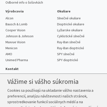
Odborné info o šošovkách
Výrobcovia
Okuliare
Alcon
Slnečné okuliare
Bausch & Lomb
Dioptrické okuliare
Cooper Vision
Lyžiarske okuliare
Johnson & Johnson
Cyklistické slnečné
Maxvue Vision
Ray-Ban slnečné
Menicon
Ray-Ban dioptrické
AMO
SPY slnečné
Unimed Pharma
SPY dioptrické
Kontakt
Vážime si vášho súkromia
Cookies sa používajú na ukladanie vášho nastavenia a
Telefón:
+421 222 205 863
preferencií, analýzu návštevnosti našich stránok,
E-mail:
info@k-sosovky.sk
sprostredkovanie funkcií sociálnych médií a na
Reklamačná adresa