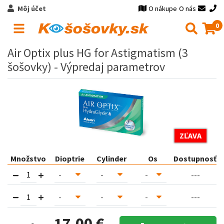
Môj účet
O nákupe
O nás
0
Air Optix plus HG for Astigmatism (3
šošovky) - Výpredaj parametrov
ZĽAVA
Množstvo
Dioptrie
Cylinder
Os
Dostupnosť
---
---
17,00 €