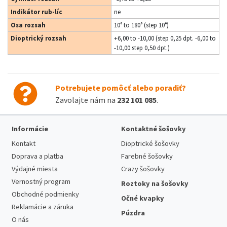
Indikátor rub-líc
ne
Osa rozsah
10° to 180° (step 10°)
Dioptrický rozsah
+6,00 to -10,00 (step 0,25 dpt. -6,00 to
-10,00 step 0,50 dpt.)
Potrebujete pomôcť alebo poradiť?
Zavolajte nám na
232 101 085
.
Informácie
Kontaktné šošovky
Kontakt
Dioptrické šošovky
Doprava a platba
Farebné šošovky
Výdajné miesta
Crazy šošovky
Vernostný program
Roztoky na šošovky
Obchodné podmienky
Očné kvapky
Reklamácie a záruka
Púzdra
O nás