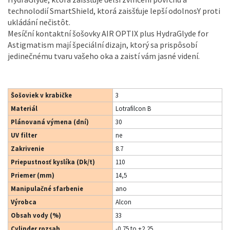
technolodií SmartShield, ktorá zaisšťuje lepší odolnosY proti
ukládání nečistôt.
Mesíční kontaktní šošovky AIR OPTIX plus HydraGlyde for
Astigmatism mají špeciální dizajn, ktorý sa prispôsobí
jedinečnému tvaru vašeho oka a zaistí vám jasné videní.
Šošoviek v krabičke
3
Materiál
Lotrafilcon B
Plánovaná výmena (dní)
30
UV filter
ne
Zakrivenie
8.7
Priepustnosť kyslíka (Dk/t)
110
Priemer (mm)
14,5
Manipulačné sfarbenie
ano
Výrobca
Alcon
Obsah vody (%)
33
Cylinder rozsah
-0,75 to +2,25