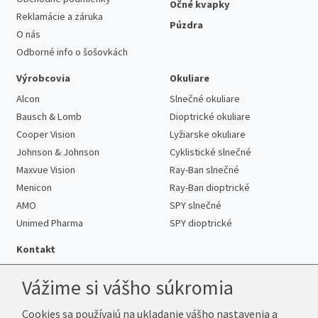
Očné kvapky
Reklamácie a záruka
Púzdra
O nás
Odborné info o šošovkách
Výrobcovia
Okuliare
Alcon
Slnečné okuliare
Bausch & Lomb
Dioptrické okuliare
Cooper Vision
Lyžiarske okuliare
Johnson & Johnson
Cyklistické slnečné
Maxvue Vision
Ray-Ban slnečné
Menicon
Ray-Ban dioptrické
AMO
SPY slnečné
Unimed Pharma
SPY dioptrické
Kontakt
Vážime si vášho súkromia
Cookies sa používajú na ukladanie vášho nastavenia a
Telefón:
+421 222 205 863