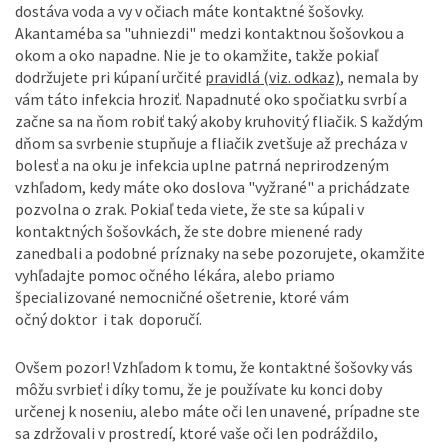
dostáva voda a vy v očiach máte kontaktné šošovky.
Akantaméba sa "uhniezdi" medzi kontaktnou šošovkou a
okom a oko napadne. Nie je to okamžite, takže pokiaľ
dodržujete pri kúpaní určité
pravidlá (viz. odkaz)
, nemala by
vám táto infekcia hroziť. Napadnuté oko spočiatku svrbí a
začne sa na ňom robiť taký akoby kruhovitý fliačik. S každým
dňom sa svrbenie stupňuje a fliačik zvetšuje až precháza v
bolesť a na oku je infekcia uplne patrná neprirodzeným
vzhľadom, kedy máte oko doslova "vyžrané" a prichádzate
pozvolna o zrak. Pokiaľ teda viete, že ste sa kúpali v
kontaktných šošovkách, že ste dobre mienené rady
zanedbali a podobné príznaky na sebe pozorujete, okamžite
vyhľadajte pomoc očného lékára, alebo priamo
špecializované nemocničné ošetrenie, ktoré vám
očný doktor i tak doporučí.
Ovšem pozor! Vzhľadom k tomu, že kontaktné šošovky vás
môžu svrbieť i díky tomu, že je používate ku konci doby
určenej k noseniu, alebo máte oči len unavené, prípadne ste
sa zdržovali v prostredí, ktoré vaše oči len podráždilo,