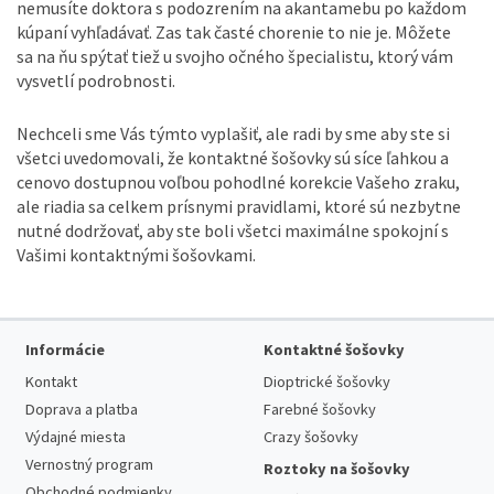
nemusíte doktora s podozrením na akantamebu po každom
kúpaní vyhľadávať. Zas tak časté chorenie to nie je. Môžete
sa na ňu spýtať tiež u svojho očného špecialistu, ktorý vám
vysvetlí podrobnosti.
Nechceli sme Vás týmto vyplašiť, ale radi by sme aby ste si
všetci uvedomovali, že kontaktné šošovky sú síce ľahkou a
cenovo dostupnou voľbou pohodlné korekcie Vašeho zraku,
ale riadia sa celkem prísnymi pravidlami, ktoré sú nezbytne
nutné dodržovať, aby ste boli všetci maximálne spokojní s
Vašimi kontaktnými šošovkami.
Informácie
Kontaktné šošovky
Kontakt
Dioptrické šošovky
Doprava a platba
Farebné šošovky
Výdajné miesta
Crazy šošovky
Vernostný program
Roztoky na šošovky
Obchodné podmienky