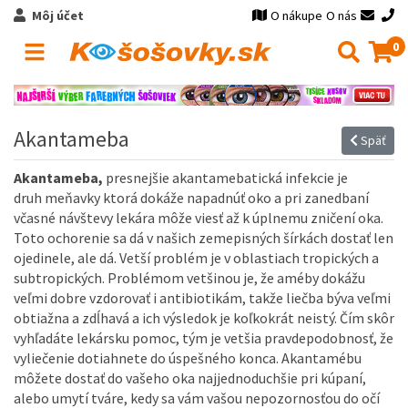
Môj účet
O nákupe
O nás
0
Akantameba
Späť
Akantameba,
presnejšie akantamebatická infekcie je
druh meňavky ktorá dokáže napadnúť oko a pri zanedbaní
včasné návštevy lekára môže viesť až k úplnemu zničení oka.
Toto ochorenie sa dá v našich zemepisných šírkách dostať len
ojedinele, ale dá. Vetší problém je v oblastiach tropických a
subtropických. Problémom vetšinou je, že améby dokážu
veľmi dobre vzdorovať i antibiotikám, takže liečba býva veľmi
obtiažna a zdĺhavá a ich výsledok je koľkokrát neistý. Čím skôr
vyhľadáte lekársku pomoc, tým je vetšia pravdepodobnosť, že
vyliečenie dotiahnete do úspešného konca. Akantamébu
môžete dostať do vašeho oka najjednoduchšie pri kúpaní,
alebo umytí tváre, kedy sa vám vašou nepozornosťou do očí