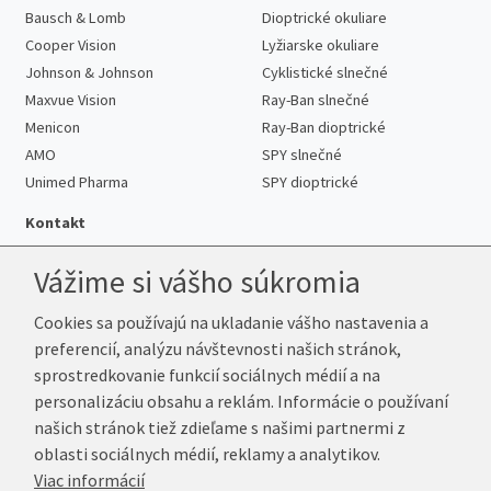
Bausch & Lomb
Dioptrické okuliare
Cooper Vision
Lyžiarske okuliare
Johnson & Johnson
Cyklistické slnečné
Maxvue Vision
Ray-Ban slnečné
Menicon
Ray-Ban dioptrické
AMO
SPY slnečné
Unimed Pharma
SPY dioptrické
Kontakt
Vážime si vášho súkromia
Cookies sa používajú na ukladanie vášho nastavenia a
Telefón:
+421 222 205 863
preferencií, analýzu návštevnosti našich stránok,
E-mail:
info@k-sosovky.sk
sprostredkovanie funkcií sociálnych médií a na
Reklamačná adresa
personalizáciu obsahu a reklám. Informácie o používaní
Andrea Votavová
našich stránok tiež zdieľame s našimi partnermi z
Revoluční 1017
oblasti sociálnych médií, reklamy a analytikov.
290 01 Poděbrady
Viac informácií