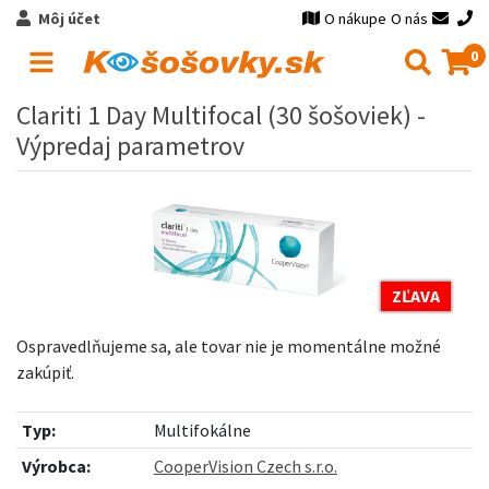
Môj účet
O nákupe
O nás
0
Clariti 1 Day Multifocal (30 šošoviek) -
Výpredaj parametrov
ZĽAVA
Ospravedlňujeme sa, ale tovar nie je momentálne možné
zakúpiť.
Typ:
Multifokálne
Výrobca:
CooperVision Czech s.r.o.