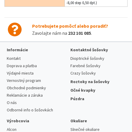
-8,00 step 0,50 dpt.)
Potrebujete pomôcť alebo poradiť?
Zavolajte nám na
232 101 085
.
Informácie
Kontaktné šošovky
Kontakt
Dioptrické šošovky
Doprava a platba
Farebné šošovky
Výdajné miesta
Crazy šošovky
Vernostný program
Roztoky na šošovky
Obchodné podmienky
Očné kvapky
Reklamácie a záruka
Púzdra
O nás
Odborné info o šošovkách
Výrobcovia
Okuliare
Alcon
Slnečné okuliare