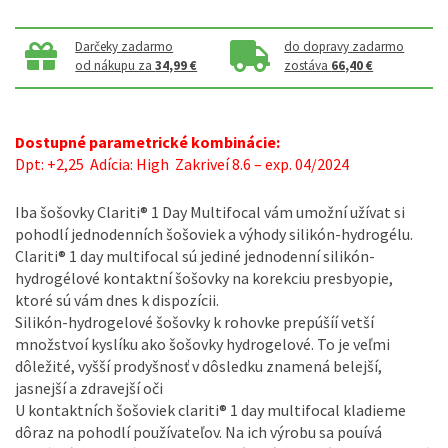
Darčeky zadarmo
do dopravy zadarmo
od nákupu za
34,99 €
zostáva
66,40 €
Dostupné parametrické kombinácie:
Dpt: +2,25 Adícia: High Zakriveí 8.6 – exp. 04/2024
Iba šošovky Clariti® 1 Day Multifocal vám umožní užívat si
pohodlí jednodenních šošoviek a výhody silikón-hydrogélu.
Clariti® 1 day multifocal sú jediné jednodenní silikón-
hydrogélové kontaktní šošovky na korekciu presbyopie,
ktoré sú vám dnes k dispozícii.
Silikón-hydrogelové šošovky k rohovke prepúšíí vetší
množstvoí kyslíku ako šošovky hydrogelové. To je veľmi
dôležité, vyšší prodyšnosť v dôsledku znamená belejší,
jasnejší a zdravejší oči
U kontaktních šošoviek clariti® 1 day multifocal kladieme
dôraz na pohodlí používateľov. Na ich výrobu sa pouívá