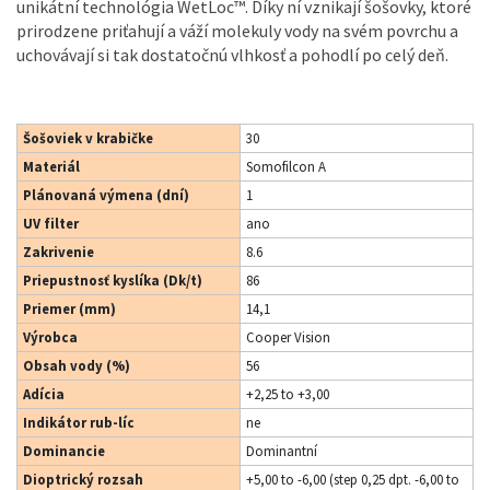
unikátní technológia WetLoc™. Díky ní vznikají šošovky, ktoré
prirodzene priťahují a váží molekuly vody na svém povrchu a
uchovávají si tak dostatočnú vlhkosť a pohodlí po celý deň.
Šošoviek v krabičke
30
Materiál
Somofilcon A
Plánovaná výmena (dní)
1
UV filter
ano
Zakrivenie
8.6
Priepustnosť kyslíka (Dk/t)
86
Priemer (mm)
14,1
Výrobca
Cooper Vision
Obsah vody (%)
56
Adícia
+2,25 to +3,00
Indikátor rub-líc
ne
Dominancie
Dominantní
Dioptrický rozsah
+5,00 to -6,00 (step 0,25 dpt. -6,00 to