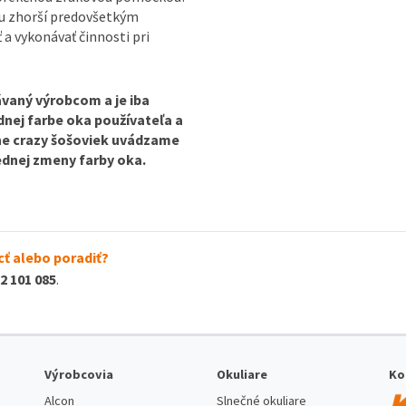
ou zhorší predovšetkým
ť a vykonávať činnosti pri
vaný výrobcom a je iba
odnej farbe oka používateľa a
ine crazy šošoviek uvádzame
lednej zmeny farby oka.
ť alebo poradiť?
2 101 085
.
Výrobcovia
Okuliare
Ko
Alcon
Slnečné okuliare