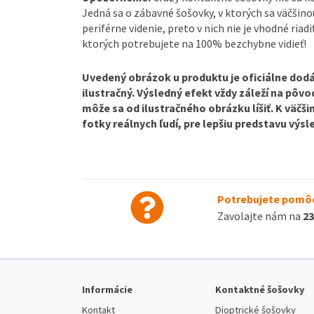
Jedná sa o zábavné šošovky, v ktorých sa väčšin
periférne videnie, preto v nich nie je vhodné riadi
ktorých potrebujete na 100% bezchybne vidieť!
Uvedený obrázok u produktu je oficiálne dodá
ilustračný. Výsledný efekt vždy záleží na pôv
môže sa od ilustračného obrázku líšiť. K väčš
fotky reálnych ľudí, pre lepšiu predstavu výs
Potrebujete pomôc
Zavolajte nám na
23
Informácie
Kontaktné šošovky
Kontakt
Dioptrické šošovky