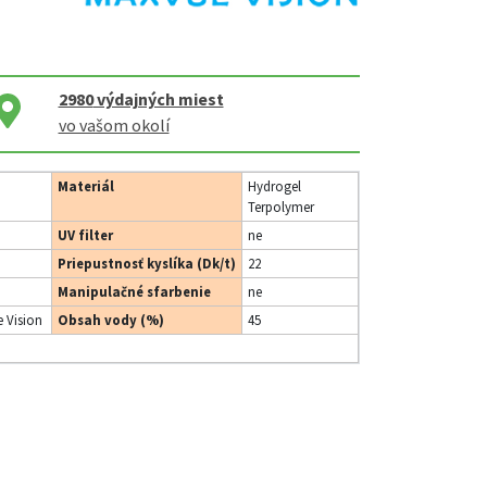
2980
výdajných miest
vo vašom okolí
Materiál
Hydrogel
Terpolymer
UV filter
ne
Priepustnosť kyslíka (Dk/t)
22
Manipulačné sfarbenie
ne
 Vision
Obsah vody (%)
45