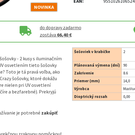
EAN:
9551026106524
NOVINKA
do dopravy zadarmo
zostáva
66,40 €
Šošoviek v krabičke
2
šošovky - 2 kusy s iluminačním
UV osvetlením tieto šošovky
Plánovaná výmena (dní)
90
e? Toto je tá pravá voľba, ako
Zakrivenie
8.6
razy šošovky, ktoré dokážu
Priemer (mm)
14,0
 nielen pri UV osvetlení
Výrobca
MaxVue
číre a bezfarebné). Prekryjú
Dioptrický rozsah
0,00
užívanie je potrebné
zakúpiť
korekčnou zrakovou pomôckou!