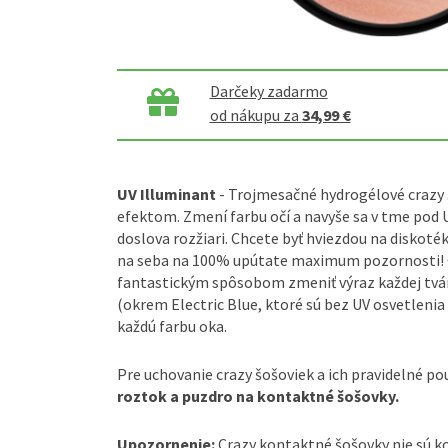
Darčeky zadarmo
od nákupu za
34,99 €
UV Illuminant
- Trojmesačné hydrogélové crazy 
efektom. Zmení farbu očí a navyše sa v tme pod 
doslova rozžiari. Chcete byť hviezdou na diskoték
na seba na 100% upútate maximum pozornosti! C
fantastickým spôsobom zmeniť výraz každej tváre
(okrem Electric Blue, ktoré sú bez UV osvetlenia 
každú farbu oka.
Pre uchovanie crazy šošoviek a ich pravidelné po
roztok a puzdro na kontaktné šošovky.
Upozornenie:
Crazy kontaktné šošovky nie sú 