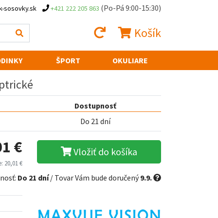
(Po-Pá 9:00-15:30)
k-sosovky.sk
+421 222 205 863
Košík
DINKY
ŠPORT
OKULIARE
ptrické
Dostupnosť
Do 21 dní
01 €
Vložiť do košíka
: 20,01 €
nosť:
Do 21 dní
/ Tovar Vám bude doručený
9.9.