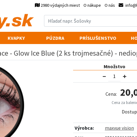
2980 výdajných miest
O nákupe
O nás
info@
KVAPKY
PÚZDRA
PRÍSLUŠENSTVO
HO
ce - Glow Ice Blue (2 ks trojmesačné) - nedio
Množstvo
20,
Cena:
Cena za balenie
Dostup
Výrobca:
maxvue vision