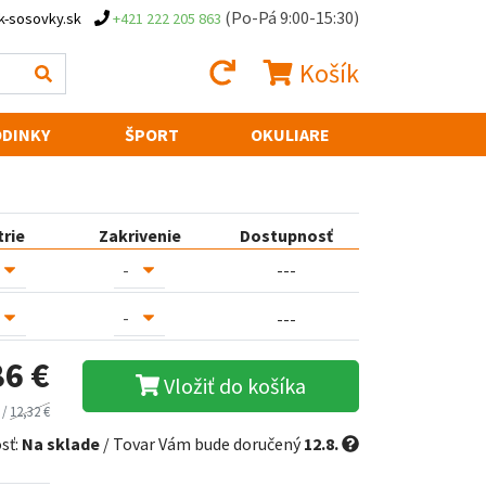
(Po-Pá 9:00-15:30)
k-sosovky.sk
+421 222 205 863
Košík
DINKY
ŠPORT
OKULIARE
trie
Zakrivenie
Dostupnosť
---
---
86 €
Vložiť do košíka
 /
12,32 €
sť:
Na sklade
/ Tovar Vám bude doručený
12.8.