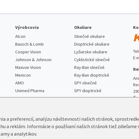
Výrobcovia
Okuliare
Ko
Alcon
Slnečné okuliare
Bausch & Lomb
Dioptrické okuliare
Te
Cooper Vision
Lyžiarske okuliare
E-m
Johnson & Johnson
Cyklistické slnečné
Maxvue Vision
Ray-Ban slnečné
Re
Menicon
Ray-Ban dioptrické
An
AMO
SPY slnečné
Re
Unimed Pharma
SPY dioptrické
29
Če
nia a preferencií, analýzu návštevnosti našich stránok, sprostred
ahu a reklám. Informácie o používaní našich stránok tiež zdieľame 
lamy a analytikov.