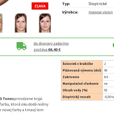
Typ:
Dioptrické
ZĽAVA
Výrobca:
maxvue vision
do dopravy zadarmo
zostáva
66,40 €
Šošoviek v krabičke
2
Plánovaná výmena (dní)
90
Zakrivenie
8.6
Manipulačné sfarbenie
ne
Obsah vody (%)
55
Dioptrický rozsah
-0,50 t
 3 Tones
prirodzene kryjú
arbu, ktorá oku dodá reálny
ie novej farby a tmavý lem