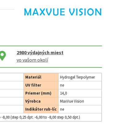
2980
výdajných miest
vo vašom okolí
Materiál
Hydrogel Terpolymer
UV filter
ne
Priemer (mm)
14,0
Výrobca
MaxVue Vision
Indikátor rub-líc
ne
o -8,00 (step 0,25 dpt. -6,00 to -8,00 step 0,50 dpt.)