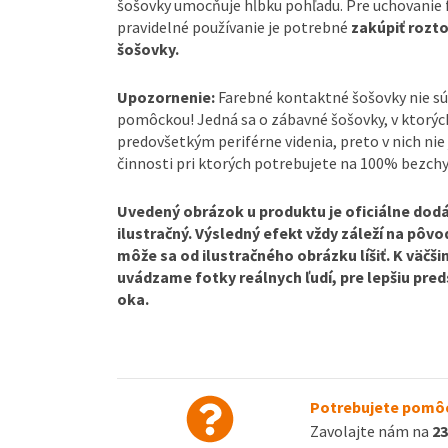
šošovky umocňuje hĺbku pohľadu. Pre uchovanie 
pravidelné používanie je potrebné
zakúpiť rozt
šošovky.
Upozornenie:
Farebné kontaktné šošovky nie s
pomôckou! Jedná sa o zábavné šošovky, v ktorých
predovšetkým periférne videnia, preto v nich nie 
činnosti pri ktorých potrebujete na 100% bezchy
Uvedený obrázok u produktu je oficiálne dodá
ilustračný. Výsledný efekt vždy záleží na pôv
môže sa od ilustračného obrázku líšiť. K väčš
uvádzame fotky reálnych ľudí, pre lepšiu pre
oka.
Potrebujete pomôc
Zavolajte nám na
23