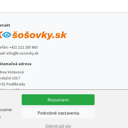
ntakt
lefón:
+421 222 205 863
ail:
info@k-sosovky.sk
klamačná adresa
drea Votavová
voluční 1017
0 01 Poděbrady
ská republika
Rozumiem
kovanie
Podrobné nastavenia
s
Vytvoril
Marek Kebza
Odmitnúť vše