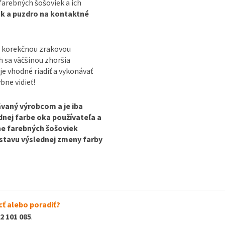
farebných šošoviek a ich
ok a puzdro na kontaktné
ú korekčnou zrakovou
 sa väčšinou zhoršia
je vhodné riadiť a vykonávať
bne vidieť!
vaný výrobcom a je iba
odnej farbe oka používateľa a
ine farebných šošoviek
dstavu výslednej zmeny farby
ť alebo poradiť?
2 101 085
.