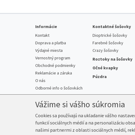
Informácie
Kontaktné šošovky
Kontakt
Dioptrické šošovky
Doprava a platba
Farebné šošovky
Výdajné miesta
Crazy šošovky
Vernostný program
Roztoky na šošovky
Obchodné podmienky
Očné kvapky
Reklamácie a záruka
Púzdra
O nás
Odborné info o šošovkách
Vážime si vášho súkromia
Cookies sa používajú na ukladanie vášho nastave
funkcií sociálnych médií a na personalizáciu obs
© 2026 K-Šošovky.sk
našimi partnermi z oblasti sociálnych médií, rek