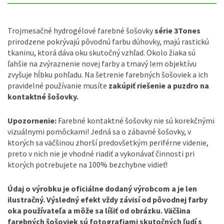
Trojmesačné hydrogélové farebné šošovky
série 3Tones
prirodzene pokrývajú pôvodnú farbu dúhovky, majú rastickú
tkaninu, ktorá dáva oku skutočný vzhľad. Okolo žiaka sú
ľahšie na zvýraznenie novej farby a tmavý lem objektívu
zvyšuje hĺbku pohľadu. Na šetrenie farebných šošoviek a ich
pravidelné používanie musíte
zakúpiť riešenie a puzdro na
kontaktné šošovky.
Upozornenie:
Farebné kontaktné šošovky nie sú korekčnými
vizuálnymi pomôckami! Jedná sa o zábavné šošovky, v
ktorých sa väčšinou zhorší predovšetkým periférne videnie,
preto v nich nie je vhodné riadiť a vykonávať činnosti pri
ktorých potrebujete na 100% bezchybne vidieť!
Údaj o výrobku je oficiálne dodaný výrobcom a je len
ilustračný. Výsledný efekt vždy závisí od pôvodnej farby
oka používateľa a môže sa líšiť od obrázku. Väčšina
farebných šošoviek sú fotografiami skutočných ľudí s