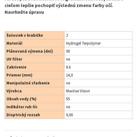
cieľom lepšie pochopiť výslednú zmenu farby očí.
Navrhněte úpravu
Šošoviek v krabičke
2
Materiál
Hydrogel Terpolymer
Plánovaná výmena (dní)
90
UV filter
ne
Zakrivenie
8.6
Priemer (mm)
14,0
Manipulačné sfarbenie
ne
Výrobca
MaxVue Vision
Obsah vody (%)
55
Indikátor rub-líc
ne
Dioptrický rozsah
0,00