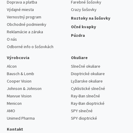
Doprava a platba
Farebné šošovky
Výdajné miesta
Crazy šošovky
Vernostný program
Roztoky na šošovky
Obchodné podmienky
Očné kvapky
Reklamácie a záruka
Púzdra
O nás
Odborné info o šošovkách
Výrobcovia
Okuliare
Alcon
Slnečné okuliare
Bausch & Lomb
Dioptrické okuliare
Cooper Vision
Lyžiarske okuliare
Johnson & Johnson
Cyklistické slnečné
Maxvue Vision
Ray-Ban slnečné
Menicon
Ray-Ban dioptrické
AMO
SPY slnečné
Unimed Pharma
SPY dioptrické
Kontakt