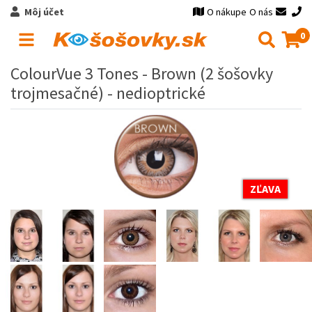
Môj účet
O nákupe
O nás
0
ColourVue 3 Tones - Brown (2 šošovky
trojmesačné) - nedioptrické
ZĽAVA