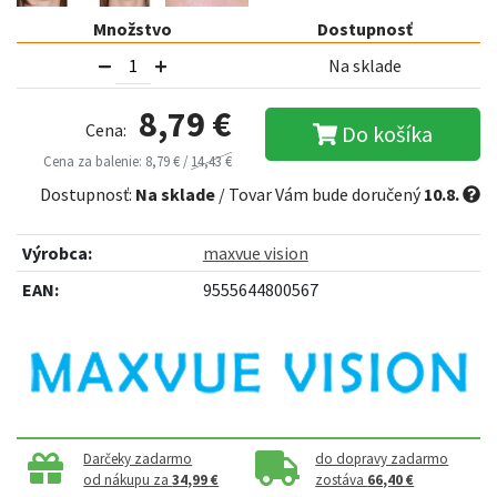
Množstvo
Dostupnosť
Na sklade
8,79 €
Cena:
Do košíka
Cena za balenie: 8,79 € /
14,43 €
Dostupnosť:
Na sklade
/ Tovar Vám bude doručený
10.8.
Výrobca:
maxvue vision
EAN:
9555644800567
Darčeky zadarmo
do dopravy zadarmo
od nákupu za
34,99 €
zostáva
66,40 €