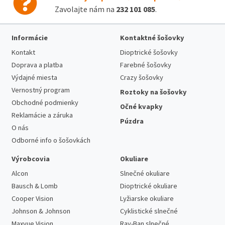
Zavolajte nám na
232 101 085
.
Informácie
Kontaktné šošovky
Kontakt
Dioptrické šošovky
Doprava a platba
Farebné šošovky
Výdajné miesta
Crazy šošovky
Vernostný program
Roztoky na šošovky
Obchodné podmienky
Očné kvapky
Reklamácie a záruka
Púzdra
O nás
Odborné info o šošovkách
Výrobcovia
Okuliare
Alcon
Slnečné okuliare
Bausch & Lomb
Dioptrické okuliare
Cooper Vision
Lyžiarske okuliare
Johnson & Johnson
Cyklistické slnečné
Maxvue Vision
Ray-Ban slnečné