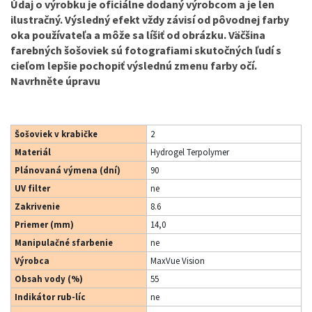
Údaj o výrobku je oficiálne dodaný výrobcom a je len
ilustračný. Výsledný efekt vždy závisí od pôvodnej farby
oka používateľa a môže sa líšiť od obrázku. Väčšina
farebných šošoviek sú fotografiami skutočných ľudí s
cieľom lepšie pochopiť výslednú zmenu farby očí.
Navrhněte úpravu
Šošoviek v krabičke
2
Materiál
Hydrogel Terpolymer
Plánovaná výmena (dní)
90
UV filter
ne
Zakrivenie
8.6
Priemer (mm)
14,0
Manipulačné sfarbenie
ne
Výrobca
MaxVue Vision
Obsah vody (%)
55
Indikátor rub-líc
ne