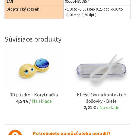
EAN
9555644800857
Dioptrický rozsah
-0,50 to -8,00 (step 0,25 dpt. -6,00 to
-8,00 step 0,50 dpt.)
Súvisiace produkty
3D púzdro - Korytnačka
Klieštičky na kontaktné
4,54 €
/
Na sklade
šošovky - Biele
2,21 €
/
Na sklade
Potrebujete pomôcť alebo poradiť?