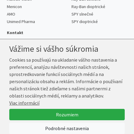
Menicon
Ray-Ban dioptrické
AMO
SPY slnečné
Unimed Pharma
SPY dioptrické
Kontakt
Vážime si vášho súkromia
Cookies sa používajú na ukladanie vášho nastavenia a
Telefón:
+421 222 205 863
preferencií, analýzu návštevnosti našich stránok,
E-mail:
info@k-sosovky.sk
sprostredkovanie funkcií sociálnych médií a na
Reklamačná adresa
personalizáciu obsahu a reklám. Informácie o používaní
Andrea Votavová
našich stránok tiež zdieľame s našimi partnermi z
Revoluční 1017
oblasti sociálnych médií, reklamy a analytikov.
290 01 Poděbrady
Viac informácií
Česká republika
Rozumiem
© 2026 K-Šošovky.sk
Podrobné nastavenia
Vytvoril
Marek Kebza