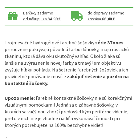
Darčeky zadarmo
do dopravy zadarmo
od nákupu za
34,99 €
zostáva
66,40 €
Trojmesačné hydrogélové farebné šošovky
série 3Tones
prirodzene pokrývajú pôvodnú farbu dúhovky, majú rastickú
tkaninu, ktorá dáva oku skutočný vzhľad. Okolo žiaka sú
ľahšie na zvýraznenie novej farby a tmavý lem objektívu
zvyšuje hĺbku pohľadu. Na šetrenie farebných šošoviek a ich
pravidelné používanie musíte
zakúpiť riešenie a puzdro na
kontaktné šošovky.
Upozornenie:
Farebné kontaktné šošovky nie sú korekčnými
vizuálnymi pomôckami! Jedná sa o zábavné šošovky, v
ktorých sa väčšinou zhorší predovšetkým periférne videnie,
preto v nich nie je vhodné riadiť a vykonávať činnosti pri
ktorých potrebujete na 100% bezchybne vidieť!