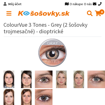
Môj účet
O nákupe
O nás
0
ColourVue 3 Tones - Grey (2 šošovky
trojmesačné) - dioptrické