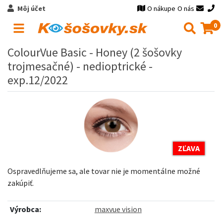
Môj účet
O nákupe
O nás
0
ColourVue Basic - Honey (2 šošovky
trojmesačné) - nedioptrické -
exp.12/2022
ZĽAVA
Ospravedlňujeme sa, ale tovar nie je momentálne možné
zakúpiť.
Výrobca:
maxvue vision