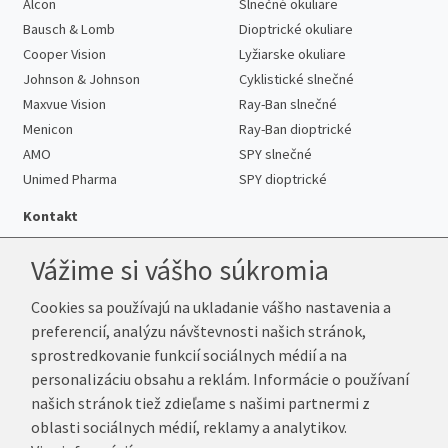
Alcon
Slnečné okuliare
Bausch & Lomb
Dioptrické okuliare
Cooper Vision
Lyžiarske okuliare
Johnson & Johnson
Cyklistické slnečné
Maxvue Vision
Ray-Ban slnečné
Menicon
Ray-Ban dioptrické
AMO
SPY slnečné
Unimed Pharma
SPY dioptrické
Kontakt
Vážime si vášho súkromia
Cookies sa používajú na ukladanie vášho nastavenia a
Telefón:
+421 222 205 863
preferencií, analýzu návštevnosti našich stránok,
E-mail:
info@k-sosovky.sk
sprostredkovanie funkcií sociálnych médií a na
Reklamačná adresa
personalizáciu obsahu a reklám. Informácie o používaní
Andrea Votavová
našich stránok tiež zdieľame s našimi partnermi z
Revoluční 1017
oblasti sociálnych médií, reklamy a analytikov.
290 01 Poděbrady