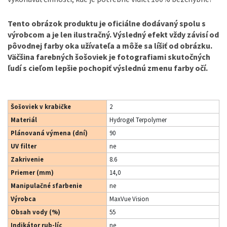
Tento obrázok produktu je oficiálne dodávaný spolu s
výrobcom a je len ilustračný. Výsledný efekt vždy závisí od
pôvodnej farby oka užívateľa a môže sa líšiť od obrázku.
Väčšina farebných šošoviek je fotografiami skutočných
ľudí s cieľom lepšie pochopiť výslednú zmenu farby očí.
Šošoviek v krabičke
2
Materiál
Hydrogel Terpolymer
Plánovaná výmena (dní)
90
UV filter
ne
Zakrivenie
8.6
Priemer (mm)
14,0
Manipulačné sfarbenie
ne
Výrobca
MaxVue Vision
Obsah vody (%)
55
Indikátor rub-líc
ne