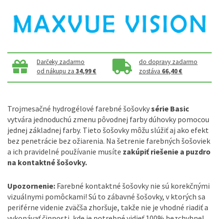
Darčeky zadarmo
do dopravy zadarmo
od nákupu za
34,99 €
zostáva
66,40 €
Trojmesačné hydrogélové farebné šošovky
série Basic
vytvára jednoduchú zmenu pôvodnej farby dúhovky pomocou
jednej základnej farby. Tieto šošovky môžu slúžiť aj ako efekt
bez penetrácie bez ožiarenia. Na šetrenie farebných šošoviek
a ich pravidelné používanie musíte
zakúpiť riešenie a puzdro
na kontaktné šošovky.
Upozornenie:
Farebné kontaktné šošovky nie sú korekčnými
vizuálnymi pomôckami! Sú to zábavné šošovky, v ktorých sa
periférne videnie zväčša zhoršuje, takže nie je vhodné riadiť a
vykonávať činnosti, kde je potrebné vidieť 100% bezchybne!