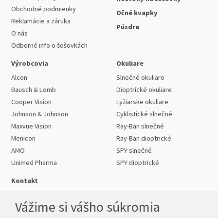
Obchodné podmienky
Očné kvapky
Reklamácie a záruka
Púzdra
O nás
Odborné info o šošovkách
Výrobcovia
Okuliare
Alcon
Slnečné okuliare
Bausch & Lomb
Dioptrické okuliare
Cooper Vision
Lyžiarske okuliare
Johnson & Johnson
Cyklistické slnečné
Maxvue Vision
Ray-Ban slnečné
Menicon
Ray-Ban dioptrické
AMO
SPY slnečné
Unimed Pharma
SPY dioptrické
Kontakt
Vážime si vášho súkromia