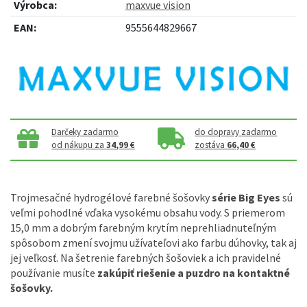
Výrobca:
maxvue vision
EAN:
9555644829667
Darčeky zadarmo
do dopravy zadarmo
od nákupu za
34,99 €
zostáva
66,40 €
Trojmesačné hydrogélové farebné šošovky
série Big Eyes
sú
veľmi pohodlné vďaka vysokému obsahu vody. S priemerom
15,0 mm a dobrým farebným krytím neprehliadnuteľným
spôsobom zmení svojmu užívateľovi ako farbu dúhovky, tak aj
jej veľkosť. Na šetrenie farebných šošoviek a ich pravidelné
používanie musíte
zakúpiť riešenie a puzdro na kontaktné
šošovky.