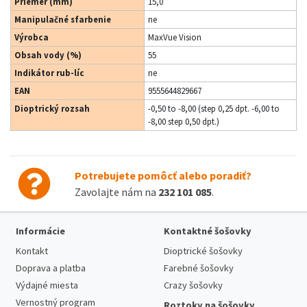
Priemer (mm)
15,0
Manipulačné sfarbenie
ne
Výrobca
MaxVue Vision
Obsah vody (%)
55
Indikátor rub-líc
ne
EAN
9555644829667
Dioptrický rozsah
-0,50 to -8,00 (step 0,25 dpt. -6,00 to
-8,00 step 0,50 dpt.)
Potrebujete pomôcť alebo poradiť?
Zavolajte nám na
232 101 085
.
Informácie
Kontaktné šošovky
Kontakt
Dioptrické šošovky
Doprava a platba
Farebné šošovky
Výdajné miesta
Crazy šošovky
Vernostný program
Roztoky na šošovky