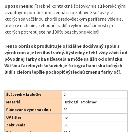
Upozornenie:
Farebné kontaktné šošovky nie sú korekčnými
vizuálnymi pomôckami! Jedná sa o zábavné šošovky, v
ktorých sa väčšinou zhorší predovšetkým periférne videnie,
preto v nich nie je vhodné riadiť a vykonávať činnosti pri
ktorých potrebujete na 100% bezchybne vidieť!
Tento obrázok produktu je oficiálne dodávaný spolu s
výrobcom a je len ilustračný. Výsledný efekt vždy závisí od
pôvodnej farby oka užívateľa a môže sa líšiť od obrázku.
Väčšina farebných šošoviek je fotografiami skutočných
ľudí s cieľom lepšie pochopiť výslednú zmenu farby očí.
Šošoviek v krabičke
2
Materiál
Hydrogel Terpolymer
Plánovaná výmena (dní)
90
UV filter
ne
Zakrivenie
8.6