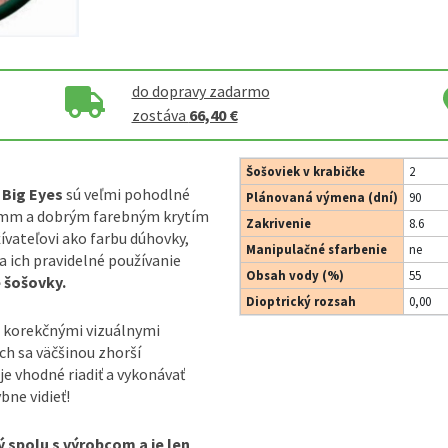
do dopravy zadarmo
zostáva
66,40 €
Šošoviek v krabičke
2
 Big Eyes
sú veľmi pohodlné
Plánovaná výmena (dní)
90
 mm a dobrým farebným krytím
Zakrivenie
8.6
ateľovi ako farbu dúhovky,
Manipulačné sfarbenie
ne
 a ich pravidelné používanie
Obsah vody (%)
55
 šošovky.
Dioptrický rozsah
0,00
 korekčnými vizuálnymi
ch sa väčšinou zhorší
je vhodné riadiť a vykonávať
bne vidieť!
 spolu s výrobcom a je len