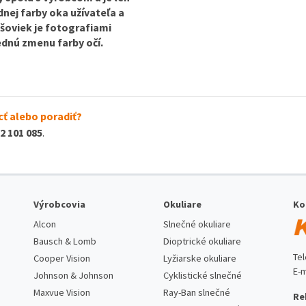
dnej farby oka užívateľa a
ošoviek je fotografiami
ednú zmenu farby očí.
ť alebo poradiť?
2 101 085
.
Výrobcovia
Okuliare
Ko
Alcon
Slnečné okuliare
Bausch & Lomb
Dioptrické okuliare
Te
Cooper Vision
Lyžiarske okuliare
E-m
Johnson & Johnson
Cyklistické slnečné
Maxvue Vision
Ray-Ban slnečné
Re