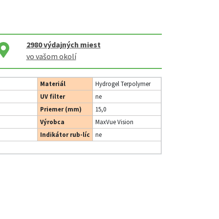
2980
výdajných miest
vo vašom okolí
Materiál
Hydrogel Terpolymer
UV filter
ne
Priemer (mm)
15,0
Výrobca
MaxVue Vision
Indikátor rub-líc
ne