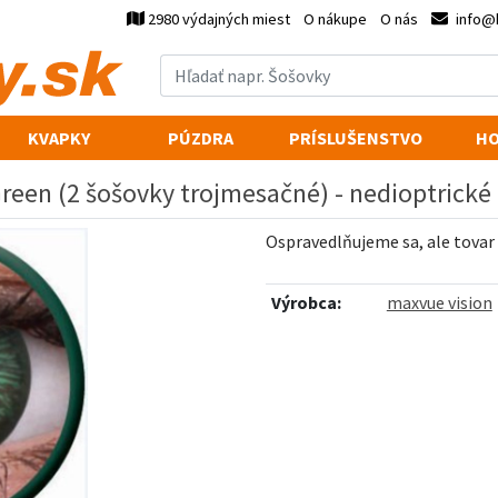
2980 výdajných miest
O nákupe
O nás
info@
KVAPKY
PÚZDRA
PRÍSLUŠENSTVO
HO
reen (2 šošovky trojmesačné) - nedioptrické
Ospravedlňujeme sa, ale tovar
Výrobca:
maxvue vision