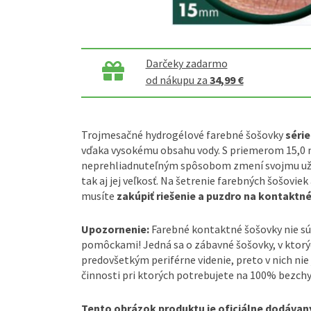
Darčeky zadarmo
od nákupu za
34,99 €
Trojmesačné hydrogélové farebné šošovky
série
vďaka vysokému obsahu vody. S priemerom 15,0
neprehliadnuteľným spôsobom zmení svojmu užív
tak aj jej veľkosť. Na šetrenie farebných šošoviek
musíte
zakúpiť riešenie a puzdro na kontaktné
Upozornenie:
Farebné kontaktné šošovky nie sú
pomôckami! Jedná sa o zábavné šošovky, v ktorý
predovšetkým periférne videnie, preto v nich nie 
činnosti pri ktorých potrebujete na 100% bezchy
Tento obrázok produktu je oficiálne dodávaný