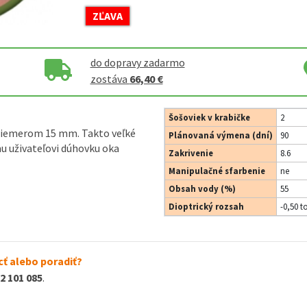
ZĽAVA
do dopravy zadarmo
zostáva
66,40 €
Šošoviek v krabičke
2
priemerom 15 mm. Takto veľké
Plánovaná výmena (dní)
90
u uživateľovi dúhovku oka
Zakrivenie
8.6
Manipulačné sfarbenie
ne
Obsah vody (%)
55
Dioptrický rozsah
-0,50 t
ť alebo poradiť?
2 101 085
.