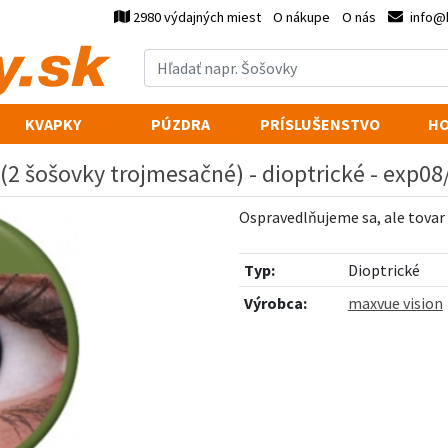
2980 výdajných miest
O nákupe
O nás
info@
KVAPKY
PÚZDRA
PRÍSLUŠENSTVO
HO
 (2 šošovky trojmesačné) - dioptrické - exp0
Ospravedlňujeme sa, ale tovar
Typ:
Dioptrické
Výrobca:
maxvue vision