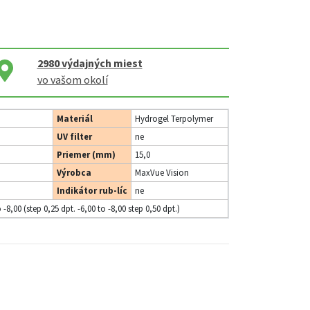
2980
výdajných miest
vo vašom okolí
Materiál
Hydrogel Terpolymer
UV filter
ne
Priemer (mm)
15,0
Výrobca
MaxVue Vision
Indikátor rub-líc
ne
o -8,00 (step 0,25 dpt. -6,00 to -8,00 step 0,50 dpt.)