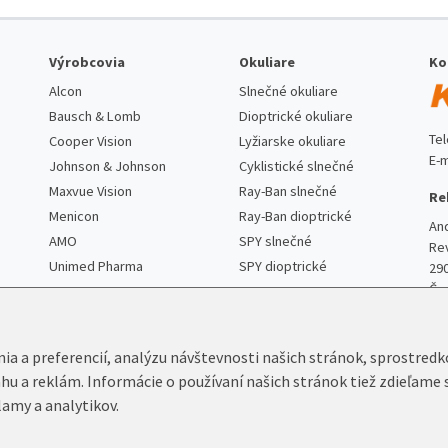
Výrobcovia
Okuliare
Ko
Alcon
Slnečné okuliare
Bausch & Lomb
Dioptrické okuliare
Te
Cooper Vision
Lyžiarske okuliare
E-m
Johnson & Johnson
Cyklistické slnečné
Maxvue Vision
Ray-Ban slnečné
Re
Menicon
Ray-Ban dioptrické
An
AMO
SPY slnečné
Re
Unimed Pharma
SPY dioptrické
29
Če
nia a preferencií, analýzu návštevnosti našich stránok, sprostred
ahu a reklám. Informácie o používaní našich stránok tiež zdieľame 
lamy a analytikov.