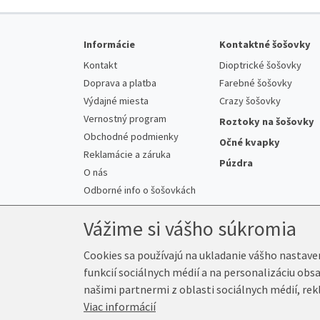
Informácie
Kontaktné šošovky
Kontakt
Dioptrické šošovky
Doprava a platba
Farebné šošovky
Výdajné miesta
Crazy šošovky
Vernostný program
Roztoky na šošovky
Obchodné podmienky
Očné kvapky
Reklamácie a záruka
Púzdra
O nás
Odborné info o šošovkách
Vážime si vášho súkromia
Cookies sa používajú na ukladanie vášho nastave
funkcií sociálnych médií a na personalizáciu obs
© 2026 K-Šošovky.sk
našimi partnermi z oblasti sociálnych médií, rek
Viac informácií