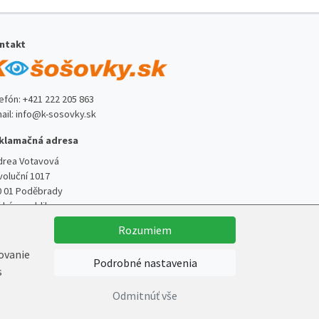
ntakt
lefón:
+421 222 205 863
ail:
info@k-sosovky.sk
klamačná adresa
drea Votavová
voluční 1017
0 01 Poděbrady
ská republika
Rozumiem
kovanie
Podrobné nastavenia
s
Vytvoril
Marek Kebza
Odmitnúť vše