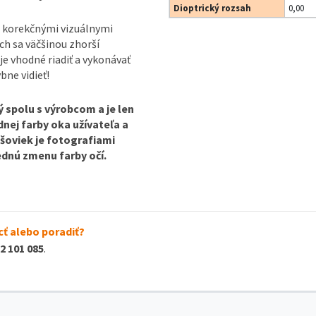
Dioptrický rozsah
0,00
 korekčnými vizuálnymi
ch sa väčšinou zhorší
je vhodné riadiť a vykonávať
bne vidieť!
 spolu s výrobcom a je len
dnej farby oka užívateľa a
ošoviek je fotografiami
ednú zmenu farby očí.
ť alebo poradiť?
2 101 085
.