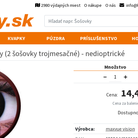
2980 výdajných miest
O nákupe
O nás
info@
KVAPKY
PÚZDRA
PRÍSLUŠENSTVO
HO
y (2 šošovky trojmesačné) - nedioptrické
Množstvo
14,
Cena:
Cena za balenie
Dostupno
Výrobca:
maxvue vision