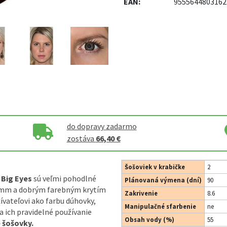
EAN:
9555644803162
do dopravy zadarmo
zostáva
66,40 €
Šošoviek v krabičke
2
 Big Eyes
sú veľmi pohodlné
Plánovaná výmena (dní)
90
 mm a dobrým farebným krytím
Zakrivenie
8.6
ateľovi ako farbu dúhovky,
Manipulačné sfarbenie
ne
 a ich pravidelné používanie
Obsah vody (%)
55
 šošovky.