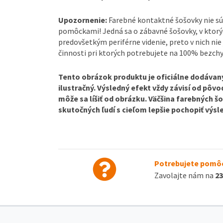
Upozornenie:
Farebné kontaktné šošovky nie sú
pomôckami! Jedná sa o zábavné šošovky, v ktorý
predovšetkým periférne videnie, preto v nich nie 
činnosti pri ktorých potrebujete na 100% bezchy
Tento obrázok produktu je oficiálne dodávaný
ilustračný. Výsledný efekt vždy závisí od pôvo
môže sa líšiť od obrázku. Väčšina farebných š
skutočných ľudí s cieľom lepšie pochopiť výsl
Potrebujete pomôc
Zavolajte nám na
23