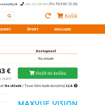
(Po-Pá 9:00-15:30)
k-sosovky.sk
+421 222 205 863
Košík
DINKY
ŠPORT
OKULIARE
Dostupnosť
Na sklade
43 €
Vložiť do košíka
: 14,43 €
sť:
Na sklade
/ Tovar Vám bude doručený
12.8.