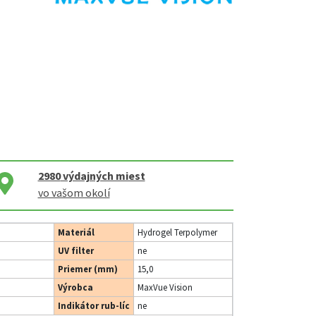
2980
výdajných miest
vo vašom okolí
Materiál
Hydrogel Terpolymer
UV filter
ne
Priemer (mm)
15,0
Výrobca
MaxVue Vision
Indikátor rub-líc
ne