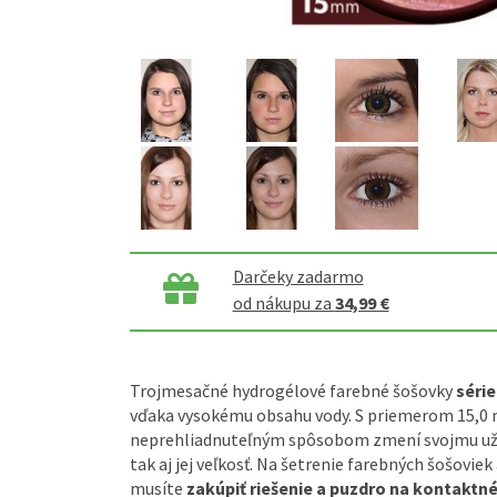
Darčeky zadarmo
od nákupu za
34,99 €
Trojmesačné hydrogélové farebné šošovky
série
vďaka vysokému obsahu vody. S priemerom 15,0
neprehliadnuteľným spôsobom zmení svojmu užív
tak aj jej veľkosť. Na šetrenie farebných šošoviek
musíte
zakúpiť riešenie a puzdro na kontaktné