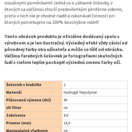
vizuálnymi pomôckami! Jedná sa o zábavné šošovky, v
ktorých sa väčšinou zhorší predovšetkým periférne videnie,
preto v nich nie je vhodné riadiť a vykonávať činnosti pri
ktorých potrebujete na 100% bezchybne vidieť!
Tento obrázok produktu je oficiálne dodávaný spolu s
výrobcom a je len ilustračný. Výsledný efekt vždy závisí od
pôvodnej farby oka užívateľa a môže sa líšiť od obrázku.
Väčšina farebných šošoviek je fotografiami skutočných
ľudí s cieľom lepšie pochopiť výslednú zmenu farby očí.
Šošoviek v krabičke
2
Materiál
Hydrogel Terpolymer
Plánovaná výmena (dní)
90
UV filter
ne
Zakrivenie
8.6
Priemer (mm)
14,0
Manipulačné sfarbenie
ne