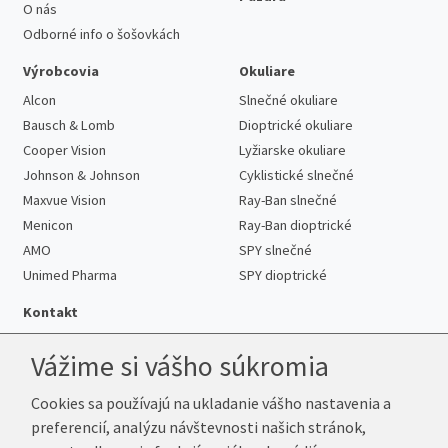
O nás
Odborné info o šošovkách
Výrobcovia
Okuliare
Alcon
Slnečné okuliare
Bausch & Lomb
Dioptrické okuliare
Cooper Vision
Lyžiarske okuliare
Johnson & Johnson
Cyklistické slnečné
Maxvue Vision
Ray-Ban slnečné
Menicon
Ray-Ban dioptrické
AMO
SPY slnečné
Unimed Pharma
SPY dioptrické
Kontakt
Vážime si vášho súkromia
Cookies sa používajú na ukladanie vášho nastavenia a
Telefón:
+421 222 205 863
preferencií, analýzu návštevnosti našich stránok,
E-mail:
info@k-sosovky.sk