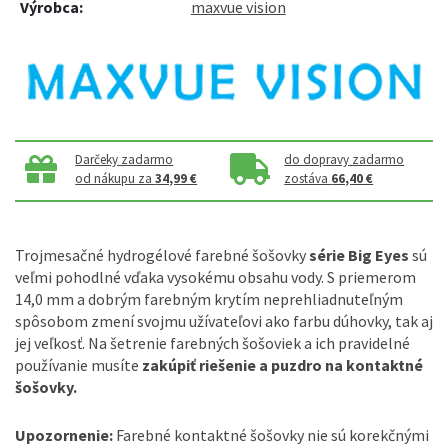
Výrobca:
maxvue vision
Darčeky zadarmo
do dopravy zadarmo
od nákupu za
34,99 €
zostáva
66,40 €
Trojmesačné hydrogélové farebné šošovky
série Big Eyes
sú
veľmi pohodlné vďaka vysokému obsahu vody. S priemerom
14,0 mm a dobrým farebným krytím neprehliadnuteľným
spôsobom zmení svojmu užívateľovi ako farbu dúhovky, tak aj
jej veľkosť. Na šetrenie farebných šošoviek a ich pravidelné
používanie musíte
zakúpiť riešenie a puzdro na kontaktné
šošovky.
Upozornenie:
Farebné kontaktné šošovky nie sú korekčnými