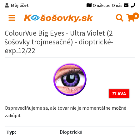
Môj účet
O nákupe
O nás
0
ColourVue Big Eyes - Ultra Violet (2
šošovky trojmesačné) - dioptrické-
exp.12/22
ZĽAVA
Ospravedlňujeme sa, ale tovar nie je momentálne možné
zakúpiť.
Typ:
Dioptrické