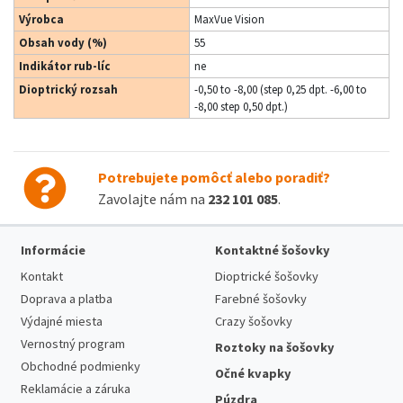
Výrobca
MaxVue Vision
Obsah vody (%)
55
Indikátor rub-líc
ne
Dioptrický rozsah
-0,50 to -8,00 (step 0,25 dpt. -6,00 to
-8,00 step 0,50 dpt.)
Potrebujete pomôcť alebo poradiť?
Zavolajte nám na
232 101 085
.
Informácie
Kontaktné šošovky
Kontakt
Dioptrické šošovky
Doprava a platba
Farebné šošovky
Výdajné miesta
Crazy šošovky
Vernostný program
Roztoky na šošovky
Obchodné podmienky
Očné kvapky
Reklamácie a záruka
Púzdra