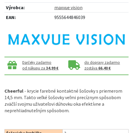
Výrobca:
maxvue vision
EAN:
9555644846039
Darčeky zadarmo
do dopravy zadarmo
od nákupu za
34,99 €
zostáva
66,40 €
Cheerful
- krycie farebné kontaktné šošovky s priemerom
14,5 mm. Takto veľké šošovky veľmi precíznym spôsobom
zväčší svojmu uživateľovi dúhovku oka efektívne a
neprehliadnuteľným spôsobom.
Šošoviek v krabičke
2