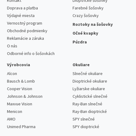
Kontakt
Dioptrické šošovky
Doprava a platba
Farebné šošovky
Výdajné miesta
Crazy šošovky
Vernostný program
Roztoky na šošovky
Obchodné podmienky
Očné kvapky
Reklamácie a záruka
Púzdra
O nás
Odborné info o šošovkách
Výrobcovia
Okuliare
Alcon
Slnečné okuliare
Bausch & Lomb
Dioptrické okuliare
Cooper Vision
Lyžiarske okuliare
Johnson & Johnson
Cyklistické slnečné
Maxvue Vision
Ray-Ban slnečné
Menicon
Ray-Ban dioptrické
AMO
SPY slnečné
Unimed Pharma
SPY dioptrické