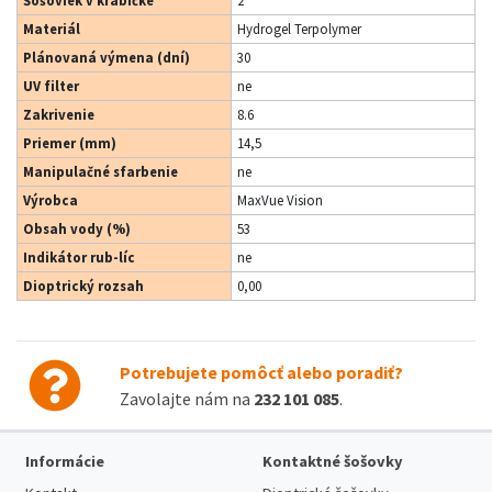
Materiál
Hydrogel Terpolymer
Plánovaná výmena (dní)
30
UV filter
ne
Zakrivenie
8.6
Priemer (mm)
14,5
Manipulačné sfarbenie
ne
Výrobca
MaxVue Vision
Obsah vody (%)
53
Indikátor rub-líc
ne
Dioptrický rozsah
0,00
Potrebujete pomôcť alebo poradiť?
Zavolajte nám na
232 101 085
.
Informácie
Kontaktné šošovky