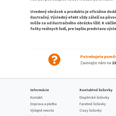
Uvedený obrázok u produktu je oficiálne dodá
ilustračný. Výsledný efekt vždy záleží na pôv
môže sa od ilustračného obrázku líšiť. K väčš
fotky reálnych ľudí, pre lepšiu predstavu výs
Potrebujete pomôc
Zavolajte nám na
23
Informácie
Kontaktné šošovky
Kontakt
Dioptrické šošovky
Doprava a platba
Farebné šošovky
Výdajné miesta
Crazy šošovky