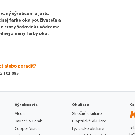
vaný výrobcom a je iba
odnej farbe oka používateľa a
ine crazy šošoviek uvádzame
lednej zmeny farby oka.
ť alebo poradiť?
2 101 085
.
Výrobcovia
Okuliare
Ko
Alcon
Slnečné okuliare
Bausch & Lomb
Dioptrické okuliare
Te
Cooper Vision
Lyžiarske okuliare
E-m