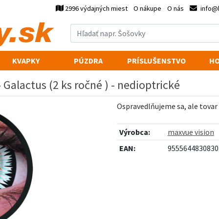
2996 výdajných miest
O nákupe
O nás
info@
KVAPKY
PÚZDRA
PRÍSLUŠENSTVO
HO
Galactus (2 ks ročné ) - nedioptrické
Ospravedlňujeme sa, ale tovar
Výrobca:
maxvue vision
EAN:
9555644830830