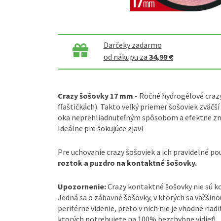
Darčeky zadarmo
od nákupu za
34,99 €
Crazy šošovky 17 mm
- Ročné hydrogélové crazy
fľaštičkách). Takto veľký priemer šošoviek zväčš
oka neprehliadnuteľným spôsobom a efektne zme
Ideálne pre šokujúce zjav!
Pre uchovanie crazy šošoviek a ich pravidelné po
roztok a puzdro na kontaktné šošovky.
Upozornenie:
Crazy kontaktné šošovky nie sú 
Jedná sa o zábavné šošovky, v ktorých sa väčšin
periférne videnie, preto v nich nie je vhodné riadi
ktorých potrebujete na 100% bezchybne vidieť!