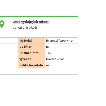
2996
výdajných miest
vo vašom okolí
Materiál
Hydrogel Terpolymer
UV filter
ne
Priemer (mm)
17,0
Výrobca
MaxVue Vision
Indikátor rub-líc
ne