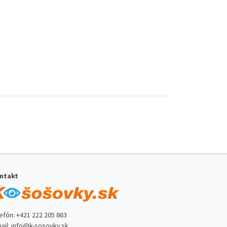
ntakt
lefón:
+421 222 205 863
ail:
info@k-sosovky.sk