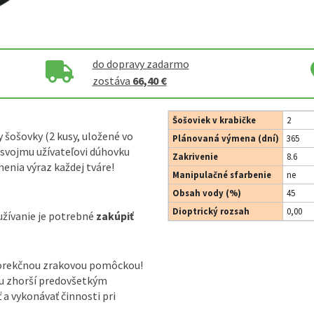
do dopravy zadarmo
zostáva
66,40 €
Šošoviek v krabičke
2
 šošovky (2 kusy, uložené vo
Plánovaná výmena (dní)
365
í svojmu užívateľovi dúhovku
Zakrivenie
8.6
nia výraz každej tváre!
Manipulačné sfarbenie
ne
Obsah vody (%)
45
Dioptrický rozsah
0,00
užívanie je potrebné
zakúpiť
korekčnou zrakovou pomôckou!
ou zhorší predovšetkým
ť a vykonávať činnosti pri