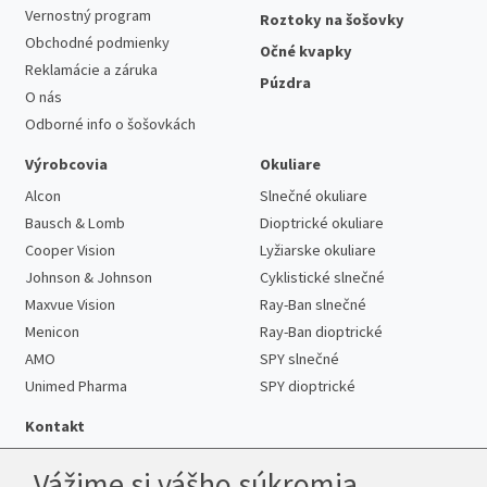
Vernostný program
Roztoky na šošovky
Obchodné podmienky
Očné kvapky
Reklamácie a záruka
Púzdra
O nás
Odborné info o šošovkách
Výrobcovia
Okuliare
Alcon
Slnečné okuliare
Bausch & Lomb
Dioptrické okuliare
Cooper Vision
Lyžiarske okuliare
Johnson & Johnson
Cyklistické slnečné
Maxvue Vision
Ray-Ban slnečné
Menicon
Ray-Ban dioptrické
AMO
SPY slnečné
Unimed Pharma
SPY dioptrické
Kontakt
Vážime si vášho súkromia