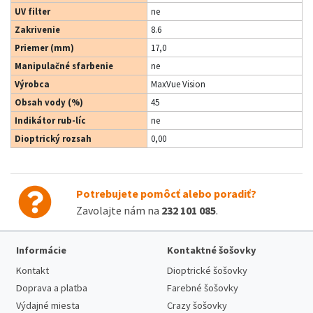
UV filter
ne
Zakrivenie
8.6
Priemer (mm)
17,0
Manipulačné sfarbenie
ne
Výrobca
MaxVue Vision
Obsah vody (%)
45
Indikátor rub-líc
ne
Dioptrický rozsah
0,00
Potrebujete pomôcť alebo poradiť?
Zavolajte nám na
232 101 085
.
Informácie
Kontaktné šošovky
Kontakt
Dioptrické šošovky
Doprava a platba
Farebné šošovky
Výdajné miesta
Crazy šošovky