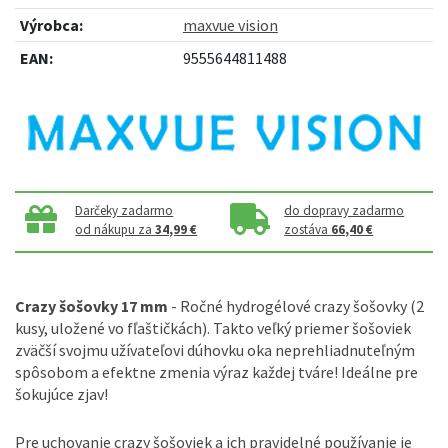
Výrobca:
maxvue vision
EAN:
9555644811488
Darčeky zadarmo
do dopravy zadarmo
od nákupu za
34,99 €
zostáva
66,40 €
Crazy šošovky 17 mm
- Ročné hydrogélové crazy šošovky (2
kusy, uložené vo fľaštičkách). Takto veľký priemer šošoviek
zväčší svojmu užívateľovi dúhovku oka neprehliadnuteľným
spôsobom a efektne zmenia výraz každej tváre! Ideálne pre
šokujúce zjav!
Pre uchovanie crazy šošoviek a ich pravidelné používanie je