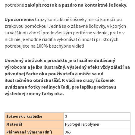
potrebné
zakúpiť roztok a puzdro na kontaktné šošovky.
Upozornenie:
Crazy kontaktné šošovky nie sú korekčnou
zrakovou pomôckou! Jedná sa o zábavné šošovky, v ktorých
sa väčšinou zhorší predovšetkým periférne videnie, preto v
nich nie je vhodné riadiť a vykonávať činnosti pri ktorých
potrebujete na 100% bezchybne vidieť!
Uvedený obrázok u produktu je oficiálne dodávaný
výrobcom a je iba ilustračný. Výsledný efekt vždy záleží na
pôvodnej farbe oka používateľa a môže sa od
ilustračného obrázku líšiť. K väčšine crazy šošoviek
uvádzame fotky reálnych ľudí, pre lepšiu predstavu
výslednej zmeny farby oka.
Šošoviek v krabičke
2
Materiál
Hydrogel Terpolymer
Plánovaná výmena (dní)
365