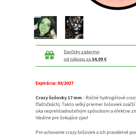
Darčeky zadarmo
od nákupu za
34,99 €
Expirácia: 03/2027
Crazy šošovky 17 mm
- Ročné hydrogélové crazy
fľaštičkách). Takto veľký priemer šošoviek zväčš
oka neprehliadnuteľným spôsobom a efektne zme
Ideálne pre šokujúce zjav!
Pre uchovanie crazy šošoviek a ich pravidelné po