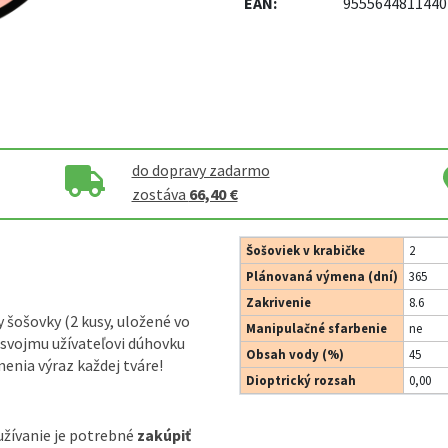
EAN:
9555644811440
do dopravy zadarmo
zostáva
66,40 €
Šošoviek v krabičke
2
Plánovaná výmena (dní)
365
Zakrivenie
8.6
 šošovky (2 kusy, uložené vo
Manipulačné sfarbenie
ne
í svojmu užívateľovi dúhovku
Obsah vody (%)
45
nia výraz každej tváre!
Dioptrický rozsah
0,00
užívanie je potrebné
zakúpiť