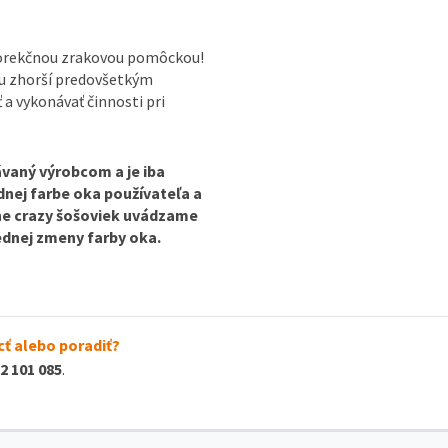
korekčnou zrakovou pomôckou!
ou zhorší predovšetkým
ť a vykonávať činnosti pri
vaný výrobcom a je iba
odnej farbe oka používateľa a
ine crazy šošoviek uvádzame
lednej zmeny farby oka.
ť alebo poradiť?
2 101 085
.