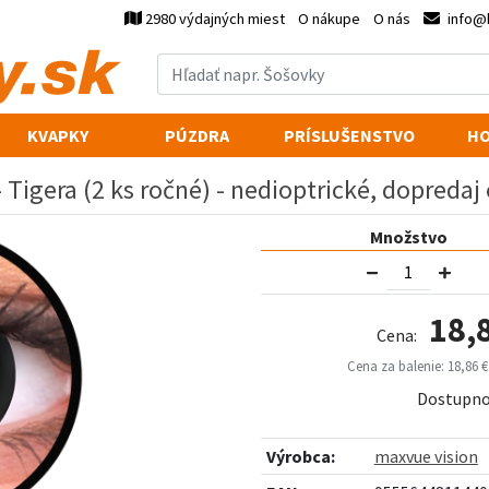
2980 výdajných miest
O nákupe
O nás
info@
KVAPKY
PÚZDRA
PRÍSLUŠENSTVO
HO
Tigera (2 ks ročné) - nedioptrické, dopredaj
Množstvo
18,
Cena:
Cena za balenie: 18,86 €
Dostupno
Výrobca:
maxvue vision