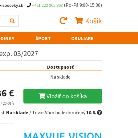
(Po-Pá 9:00-15:30)
k-sosovky.sk
+421 222 205 863
Košík
DINKY
ŠPORT
OKULIARE
 exp. 03/2027
Dostupnosť
Na sklade
86 €
Vložiť do košíka
 /
20,01 €
sť:
Na sklade
/ Tovar Vám bude doručený
10.8.