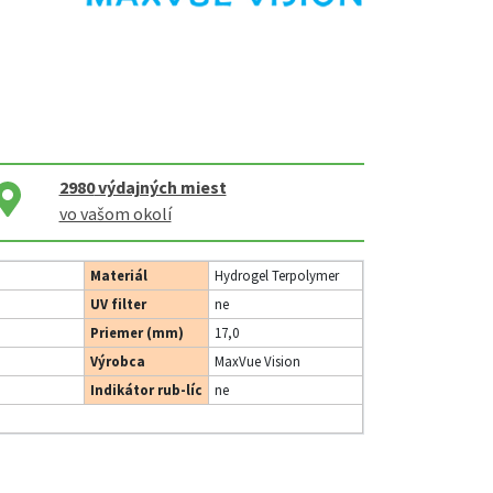
2980
výdajných miest
vo vašom okolí
Materiál
Hydrogel Terpolymer
UV filter
ne
Priemer (mm)
17,0
Výrobca
MaxVue Vision
Indikátor rub-líc
ne