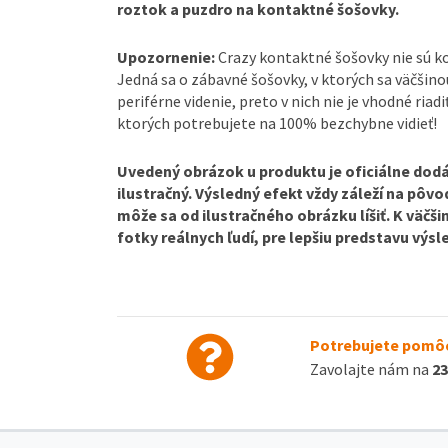
roztok a puzdro na kontaktné šošovky.
Upozornenie:
Crazy kontaktné šošovky nie sú 
Jedná sa o zábavné šošovky, v ktorých sa väčšin
periférne videnie, preto v nich nie je vhodné riadi
ktorých potrebujete na 100% bezchybne vidieť!
Uvedený obrázok u produktu je oficiálne dodá
ilustračný. Výsledný efekt vždy záleží na pôv
môže sa od ilustračného obrázku líšiť. K väčš
fotky reálnych ľudí, pre lepšiu predstavu výs
Potrebujete pomôc
Zavolajte nám na
23