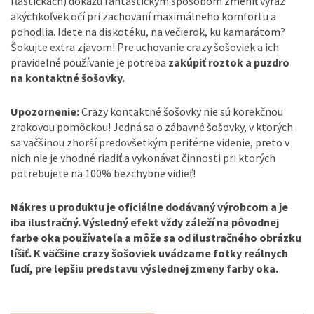
fľaštičkách) dokážu fantastickým spôsobom zmeniť výraz
akýchkoľvek očí pri zachovaní maximálneho komfortu a
pohodlia. Idete na diskotéku, na večierok, ku kamarátom?
Šokujte extra zjavom! Pre uchovanie crazy šošoviek a ich
pravidelné používanie je potreba
zakúpiť roztok a puzdro
na kontaktné šošovky.
Upozornenie:
Crazy kontaktné šošovky nie sú korekčnou
zrakovou pomôckou! Jedná sa o zábavné šošovky, v ktorých
sa väčšinou zhorší predovšetkým periférne videnie, preto v
nich nie je vhodné riadiť a vykonávať činnosti pri ktorých
potrebujete na 100% bezchybne vidieť!
Nákres u produktu je oficiálne dodávaný výrobcom a je
iba ilustračný. Výsledný efekt vždy záleží na pôvodnej
farbe oka používateľa a môže sa od ilustračného obrázku
líšiť. K väčšine crazy šošoviek uvádzame fotky reálnych
ľudí, pre lepšiu predstavu výslednej zmeny farby oka.