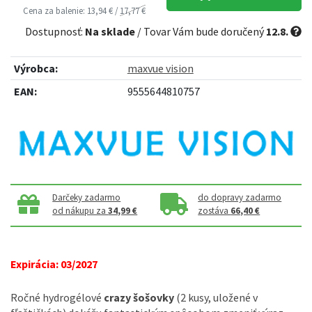
Cena za balenie: 13,94 € /
17,77 €
Dostupnosť:
Na sklade
/ Tovar Vám bude doručený
12.8.
Výrobca:
maxvue vision
EAN:
9555644810757
Darčeky zadarmo
do dopravy zadarmo
od nákupu za
34,99 €
zostáva
66,40 €
Expirácia: 03/2027
Ročné hydrogélové
crazy šošovky
(2 kusy, uložené v