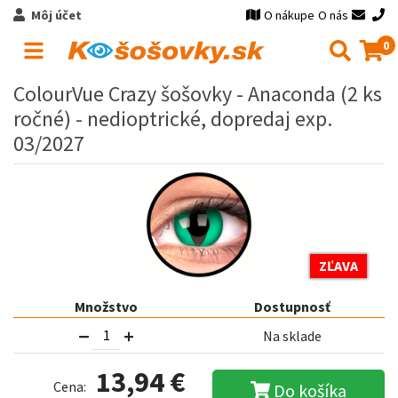
Môj účet
O nákupe
O nás
0
ColourVue Crazy šošovky - Anaconda (2 ks
ročné) - nedioptrické, dopredaj exp.
03/2027
ZĽAVA
Množstvo
Dostupnosť
Na sklade
13,94 €
Cena:
Do košíka