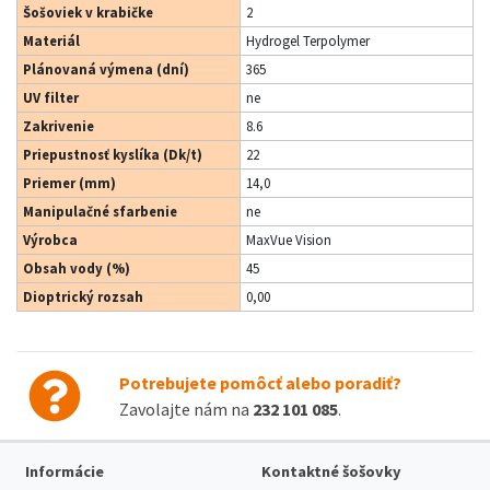
Šošoviek v krabičke
2
Materiál
Hydrogel Terpolymer
Plánovaná výmena (dní)
365
UV filter
ne
Zakrivenie
8.6
Priepustnosť kyslíka (Dk/t)
22
Priemer (mm)
14,0
Manipulačné sfarbenie
ne
Výrobca
MaxVue Vision
Obsah vody (%)
45
Dioptrický rozsah
0,00
Potrebujete pomôcť alebo poradiť?
Zavolajte nám na
232 101 085
.
Informácie
Kontaktné šošovky