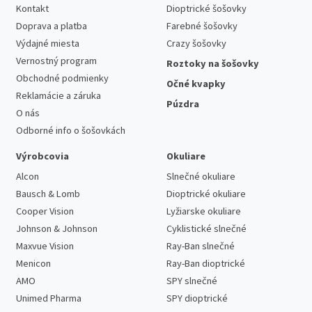
Kontakt
Dioptrické šošovky
Doprava a platba
Farebné šošovky
Výdajné miesta
Crazy šošovky
Vernostný program
Roztoky na šošovky
Obchodné podmienky
Očné kvapky
Reklamácie a záruka
Púzdra
O nás
Odborné info o šošovkách
Výrobcovia
Okuliare
Alcon
Slnečné okuliare
Bausch & Lomb
Dioptrické okuliare
Cooper Vision
Lyžiarske okuliare
Johnson & Johnson
Cyklistické slnečné
Maxvue Vision
Ray-Ban slnečné
Menicon
Ray-Ban dioptrické
AMO
SPY slnečné
Unimed Pharma
SPY dioptrické