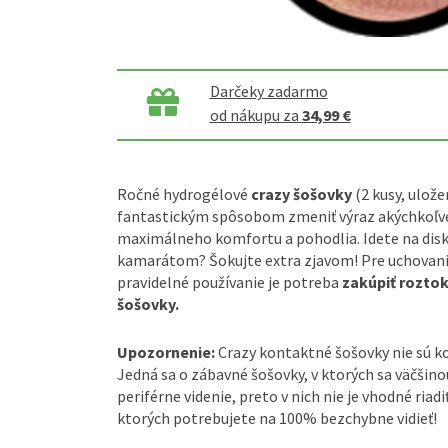
Darčeky zadarmo
od nákupu za
34,99 €
Ročné hydrogélové
crazy šošovky
(2 kusy, ulože
fantastickým spôsobom zmeniť výraz akýchkoľve
maximálneho komfortu a pohodlia. Idete na disk
kamarátom? Šokujte extra zjavom! Pre uchovanie
pravidelné používanie je potreba
zakúpiť rozto
šošovky.
Upozornenie:
Crazy kontaktné šošovky nie sú 
Jedná sa o zábavné šošovky, v ktorých sa väčšin
periférne videnie, preto v nich nie je vhodné riadi
ktorých potrebujete na 100% bezchybne vidieť!