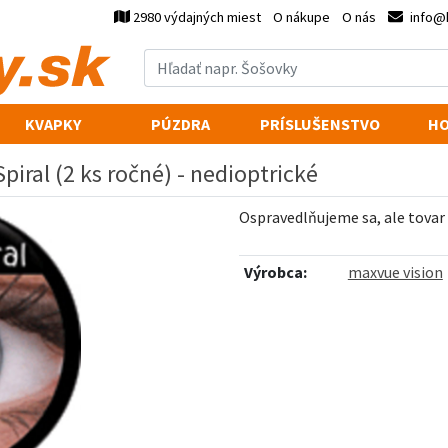
2980 výdajných miest
O nákupe
O nás
info@
KVAPKY
PÚZDRA
PRÍSLUŠENSTVO
HO
piral (2 ks ročné) - nedioptrické
Ospravedlňujeme sa, ale tovar
Výrobca:
maxvue vision