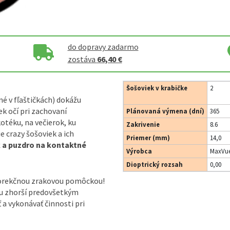
do dopravy zadarmo
zostáva
66,40 €
Šošoviek v krabičke
2
né v fľaštičkách) dokážu
k očí pri zachovaní
Plánovaná výmena (dní)
365
otéku, na večierok, ku
Zakrivenie
8.6
 crazy šošoviek a ich
Priemer (mm)
14,0
k a puzdro na kontaktné
Výrobca
MaxVue
Dioptrický rozsah
0,00
korekčnou zrakovou pomôckou!
ou zhorší predovšetkým
ť a vykonávať činnosti pri