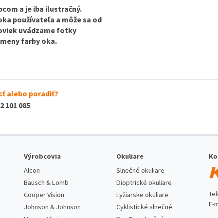
com a je iba ilustračný.
 oka používateľa a môže sa od
ošoviek uvádzame fotky
 zmeny farby oka.
ť alebo poradiť?
2 101 085
.
Výrobcovia
Okuliare
Ko
Alcon
Slnečné okuliare
Bausch & Lomb
Dioptrické okuliare
Te
Cooper Vision
Lyžiarske okuliare
E-m
Johnson & Johnson
Cyklistické slnečné