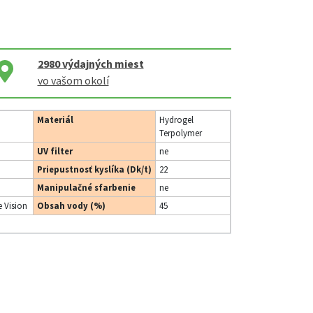
2980
výdajných miest
vo vašom okolí
Materiál
Hydrogel
Terpolymer
UV filter
ne
Priepustnosť kyslíka (Dk/t)
22
Manipulačné sfarbenie
ne
 Vision
Obsah vody (%)
45