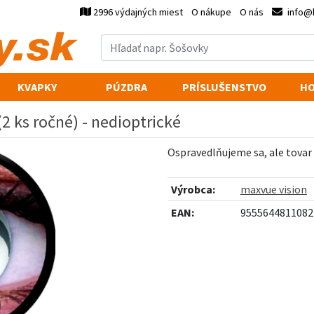
2996 výdajných miest
O nákupe
O nás
info@
KVAPKY
PÚZDRA
PRÍSLUŠENSTVO
HO
2 ks ročné) - nedioptrické
Ospravedlňujeme sa, ale tovar
Výrobca:
maxvue vision
EAN:
9555644811082