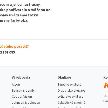
com a je iba ilustračný.
 oka používateľa a môže sa od
ošoviek uvádzame fotky
 zmeny farby oka.
ť alebo poradiť?
2 101 085
.
Výrobcovia
Okuliare
Ko
Alcon
Slnečné okuliare
Bausch & Lomb
Dioptrické okuliare
Te
Cooper Vision
Lyžiarske okuliare
E-m
Johnson & Johnson
Cyklistické slnečné