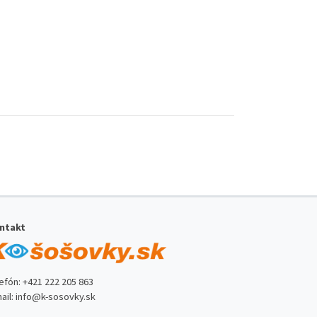
ntakt
lefón:
+421 222 205 863
ail:
info@k-sosovky.sk