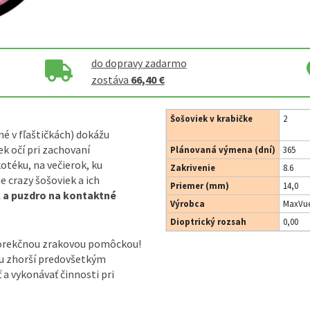
do dopravy zadarmo
zostáva
66,40 €
Šošoviek v krabičke
2
né v fľaštičkách) dokážu
k očí pri zachovaní
Plánovaná výmena (dní)
365
otéku, na večierok, ku
Zakrivenie
8.6
 crazy šošoviek a ich
Priemer (mm)
14,0
k a puzdro na kontaktné
Výrobca
MaxVue
Dioptrický rozsah
0,00
korekčnou zrakovou pomôckou!
ou zhorší predovšetkým
ť a vykonávať činnosti pri