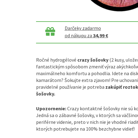
Darčeky zadarmo
od nákupu za
34,99 €
Ročné hydrogélové
crazy šošovky
(2 kusy, ulože
fantastickým spôsobom zmeniť výraz akýchkoľve
maximálneho komfortu a pohodlia. Idete na disk
kamarátom? Šokujte extra zjavom! Pre uchovanie
pravidelné používanie je potreba
zakúpiť rozto
šošovky.
Upozornenie:
Crazy kontaktné šošovky nie sú 
Jedná sa o zábavné šošovky, v ktorých sa väčšin
periférne videnie, preto v nich nie je vhodné riadi
ktorých potrebujete na 100% bezchybne vidieť!