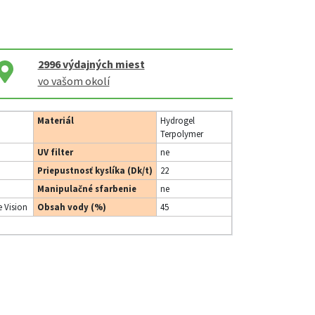
2996
výdajných miest
vo vašom okolí
Materiál
Hydrogel
Terpolymer
UV filter
ne
Priepustnosť kyslíka (Dk/t)
22
Manipulačné sfarbenie
ne
 Vision
Obsah vody (%)
45