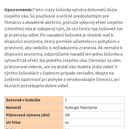
Upozornenie:
Tieto crazy šošovky vytvára dokonalú ilúziu
slepého oka. Sú používané a určené predovšetkým pre
filmárov a divadelné aktérmi, pretože výborný efekt slepého
(chorého) oka je vykúpený tým, že cez tento typ šošoviek nie
je prakticky vidieť. Po nasadení šošoviek je vhodné mať k
dispozícii asistenta, ktorý pomôže užívateľovi s pohybom v
priestore, aby nedošlo k nežiaducemu zranenia. Ak nemáte k
dispozícii asistenta, odporúčame nasadiť len jednu šošovku a
vytvoriť tak efekt iba jedného slepého oka. Obmedzí sa vám
priestorové videnie, ale na druhé oko budete stále vidieť. V
týchto šošovkách v žiadnom prípade neriaďte, dbajte na
zvýšenú opatrnosť pri pohybe a nevykonávajte činnosti, pri
ktorých potrebujete dobre vidieť.
Šošoviek v krabičke
2
Materiál
Hydrogel Terpolymer
Plánovaná výmena (dní)
365
UV filter
ne