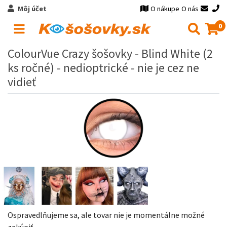
Môj účet
O nákupe
O nás
0
ColourVue Crazy šošovky - Blind White (2
ks ročné) - nedioptrické - nie je cez ne
vidieť
Ospravedlňujeme sa, ale tovar nie je momentálne možné
zakúpiť.