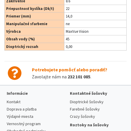
Zakrivenie
8.6
Priepustnosť kyslíka (Dk/t)
22
Priemer (mm)
14,0
Manipulačné sfarbenie
ne
Výrobca
MaxVue Vision
Obsah vody (%)
45
Dioptrický rozsah
0,00
Potrebujete pomôcť alebo poradiť?
Zavolajte nám na
232 101 085
.
Informácie
Kontaktné šošovky
Kontakt
Dioptrické šošovky
Doprava a platba
Farebné šošovky
Výdajné miesta
Crazy šošovky
Vernostný program
Roztoky na šošovky
Obchodné podmienky