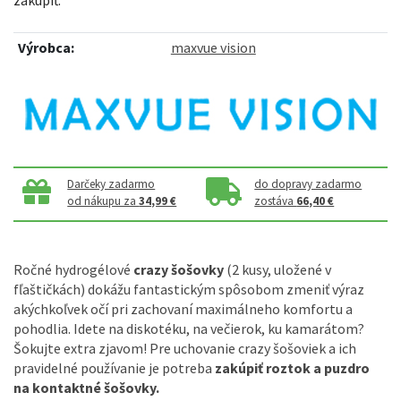
Výrobca:
maxvue vision
Darčeky zadarmo
do dopravy zadarmo
od nákupu za
34,99 €
zostáva
66,40 €
Ročné hydrogélové
crazy šošovky
(2 kusy, uložené v
fľaštičkách) dokážu fantastickým spôsobom zmeniť výraz
akýchkoľvek očí pri zachovaní maximálneho komfortu a
pohodlia. Idete na diskotéku, na večierok, ku kamarátom?
Šokujte extra zjavom! Pre uchovanie crazy šošoviek a ich
pravidelné používanie je potreba
zakúpiť roztok a puzdro
na kontaktné šošovky.