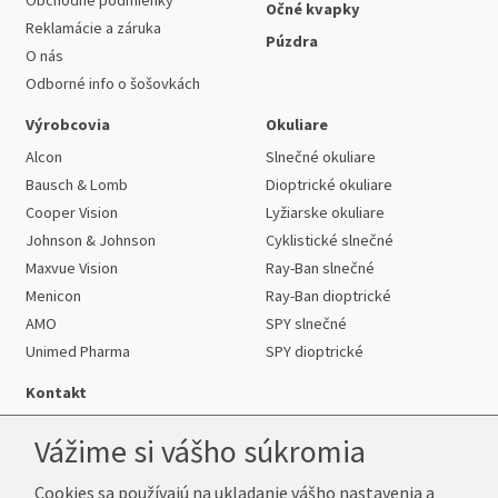
Očné kvapky
Reklamácie a záruka
Púzdra
O nás
Odborné info o šošovkách
Výrobcovia
Okuliare
Alcon
Slnečné okuliare
Bausch & Lomb
Dioptrické okuliare
Cooper Vision
Lyžiarske okuliare
Johnson & Johnson
Cyklistické slnečné
Maxvue Vision
Ray-Ban slnečné
Menicon
Ray-Ban dioptrické
AMO
SPY slnečné
Unimed Pharma
SPY dioptrické
Kontakt
Vážime si vášho súkromia
Cookies sa používajú na ukladanie vášho nastavenia a