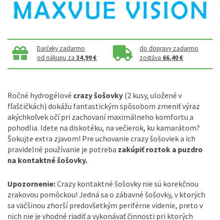
Darčeky zadarmo
do dopravy zadarmo
od nákupu za
34,99 €
zostáva
66,40 €
Ročné hydrogélové
crazy šošovky
(2 kusy, uložené v
fľaštičkách) dokážu fantastickým spôsobom zmeniť výraz
akýchkoľvek očí pri zachovaní maximálneho komfortu a
pohodlia. Idete na diskotéku, na večierok, ku kamarátom?
Šokujte extra zjavom! Pre uchovanie crazy šošoviek a ich
pravidelné používanie je potreba
zakúpiť roztok a puzdro
na kontaktné šošovky.
Upozornenie:
Crazy kontaktné šošovky nie sú korekčnou
zrakovou pomôckou! Jedná sa o zábavné šošovky, v ktorých
sa väčšinou zhorší predovšetkým periférne videnie, preto v
nich nie je vhodné riadiť a vykonávať činnosti pri ktorých