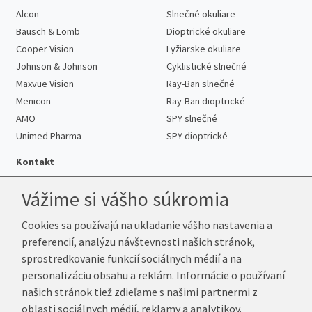
Alcon
Slnečné okuliare
Bausch & Lomb
Dioptrické okuliare
Cooper Vision
Lyžiarske okuliare
Johnson & Johnson
Cyklistické slnečné
Maxvue Vision
Ray-Ban slnečné
Menicon
Ray-Ban dioptrické
AMO
SPY slnečné
Unimed Pharma
SPY dioptrické
Kontakt
Vážime si vášho súkromia
Cookies sa používajú na ukladanie vášho nastavenia a
Telefón:
+421 222 205 863
preferencií, analýzu návštevnosti našich stránok,
E-mail:
info@k-sosovky.sk
sprostredkovanie funkcií sociálnych médií a na
Reklamačná adresa
personalizáciu obsahu a reklám. Informácie o používaní
Andrea Votavová
našich stránok tiež zdieľame s našimi partnermi z
Revoluční 1017
oblasti sociálnych médií, reklamy a analytikov.