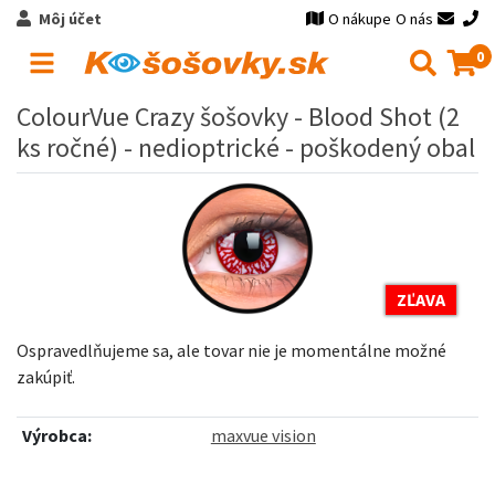
Môj účet
O nákupe
O nás
0
ColourVue Crazy šošovky - Blood Shot (2
ks ročné) - nedioptrické - poškodený obal
ZĽAVA
Ospravedlňujeme sa, ale tovar nie je momentálne možné
zakúpiť.
Výrobca:
maxvue vision