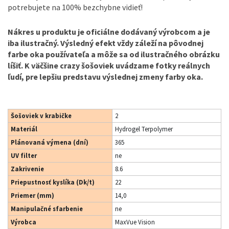
potrebujete na 100% bezchybne vidieť!
Nákres u produktu je oficiálne dodávaný výrobcom a je
iba ilustračný. Výsledný efekt vždy záleží na pôvodnej
farbe oka používateľa a môže sa od ilustračného obrázku
líšiť. K väčšine crazy šošoviek uvádzame fotky reálnych
ľudí, pre lepšiu predstavu výslednej zmeny farby oka.
Šošoviek v krabičke
2
Materiál
Hydrogel Terpolymer
Plánovaná výmena (dní)
365
UV filter
ne
Zakrivenie
8.6
Priepustnosť kyslíka (Dk/t)
22
Priemer (mm)
14,0
Manipulačné sfarbenie
ne
Výrobca
MaxVue Vision