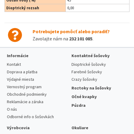
Obsah vody (%)
45
Dioptrický rozsah
0,00
Potrebujete pomôcť alebo poradiť?
Zavolajte nám na
232 101 085
.
Informácie
Kontaktné šošovky
Kontakt
Dioptrické šošovky
Doprava a platba
Farebné šošovky
Výdajné miesta
Crazy šošovky
Vernostný program
Roztoky na šošovky
Obchodné podmienky
Očné kvapky
Reklamácie a záruka
Púzdra
O nás
Odborné info o šošovkách
Výrobcovia
Okuliare