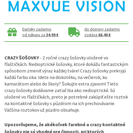
Darčeky zadarmo
do dopravy zadarmo
od nákupu za
34,99 €
zostáva
66,40 €
CRAZY ŠOŠOVKY
- 2 ročné crazy šošovky uložené vo
fľaštičkách. Nedioptrické šošovky, ktoré dokážu fantastickým
spôsobom zmeniť výraz každej tváre! Crazy šošovky prekryjú
každú farbu oka. Idete na diskotéku, na večierok, ku
kamarátom alebo do školy? Šokujte extra zjavom! Tieto
crazy šošovky dodávame zatiaľ iba ako nedioptrické. Sú
uložené vo fľaštičkách, preto je potrebné zakúpiť ešte roztok
na kontaktné šošovky s púzdrom na ich prechovávanie.
Väčšina roztokov už púzdro obsahuje.
Upozorňujeme, že akékoľvek farebné a crazy kontaktné
šošovky nie sú vhodné pre činnosti, pri ktorých