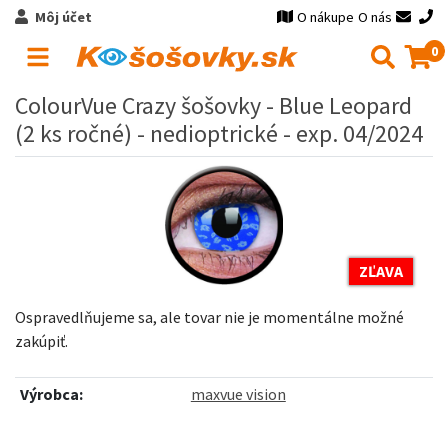
Môj účet
O nákupe
O nás
0
ColourVue Crazy šošovky - Blue Leopard
(2 ks ročné) - nedioptrické - exp. 04/2024
ZĽAVA
Ospravedlňujeme sa, ale tovar nie je momentálne možné
zakúpiť.
Výrobca:
maxvue vision