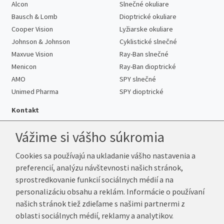
Alcon
Slnečné okuliare
Bausch & Lomb
Dioptrické okuliare
Cooper Vision
Lyžiarske okuliare
Johnson & Johnson
Cyklistické slnečné
Maxvue Vision
Ray-Ban slnečné
Menicon
Ray-Ban dioptrické
AMO
SPY slnečné
Unimed Pharma
SPY dioptrické
Kontakt
Vážime si vášho súkromia
Cookies sa používajú na ukladanie vášho nastavenia a
Telefón:
+421 222 205 863
preferencií, analýzu návštevnosti našich stránok,
E-mail:
info@k-sosovky.sk
sprostredkovanie funkcií sociálnych médií a na
Reklamačná adresa
personalizáciu obsahu a reklám. Informácie o používaní
Andrea Votavová
našich stránok tiež zdieľame s našimi partnermi z
Revoluční 1017
oblasti sociálnych médií, reklamy a analytikov.
290 01 Poděbrady