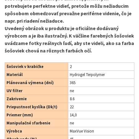
potrebujete perfektne vidieť, pretože môžu nežiaducim
spôsobom obmedzovať prevažne periférne videnie, čo je
napr. pri riadení nežiaduce.
Uvedený obrázok u produktu je oficiálne dodávaný
výrobcom a je iba ilustračný. K väčšine farebných šošoviek
uvádzame fotky reálnych ľudí, aby ste videli, ako sa farba
šošoviek chová na rôznych farbách očí.
Šošoviek v krabičke
2
Materiál
Hydrogel Terpolymer
Plánovaná výmena (dní)
365
UV filter
ne
Zakrivenie
8.6
Priepustnosť kyslíka (Dk/t)
22
Priemer (mm)
14,0
Manipulačné sfarbenie
ne
Výrobca
MaxVue Vision