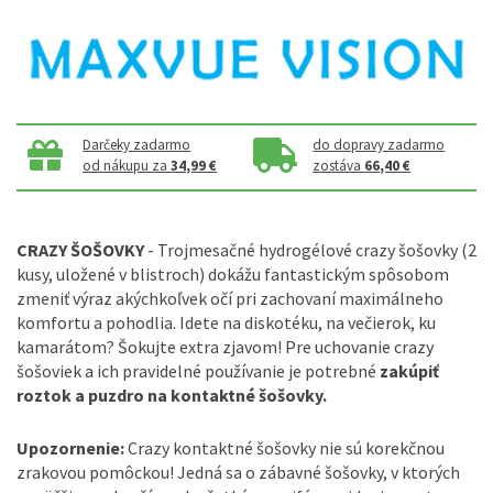
Darčeky zadarmo
do dopravy zadarmo
od nákupu za
34,99 €
zostáva
66,40 €
CRAZY ŠOŠOVKY
- Trojmesačné hydrogélové crazy šošovky (2
kusy, uložené v blistroch) dokážu fantastickým spôsobom
zmeniť výraz akýchkoľvek očí pri zachovaní maximálneho
komfortu a pohodlia. Idete na diskotéku, na večierok, ku
kamarátom? Šokujte extra zjavom! Pre uchovanie crazy
šošoviek a ich pravidelné používanie je potrebné
zakúpiť
roztok a puzdro na kontaktné šošovky.
Upozornenie:
Crazy kontaktné šošovky nie sú korekčnou
zrakovou pomôckou! Jedná sa o zábavné šošovky, v ktorých