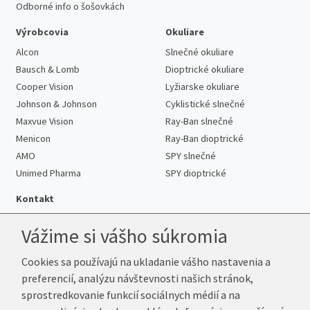
Odborné info o šošovkách
Výrobcovia
Okuliare
Alcon
Slnečné okuliare
Bausch & Lomb
Dioptrické okuliare
Cooper Vision
Lyžiarske okuliare
Johnson & Johnson
Cyklistické slnečné
Maxvue Vision
Ray-Ban slnečné
Menicon
Ray-Ban dioptrické
AMO
SPY slnečné
Unimed Pharma
SPY dioptrické
Kontakt
Vážime si vášho súkromia
Cookies sa používajú na ukladanie vášho nastavenia a
Telefón:
+421 222 205 863
preferencií, analýzu návštevnosti našich stránok,
E-mail:
info@k-sosovky.sk
sprostredkovanie funkcií sociálnych médií a na
Reklamačná adresa