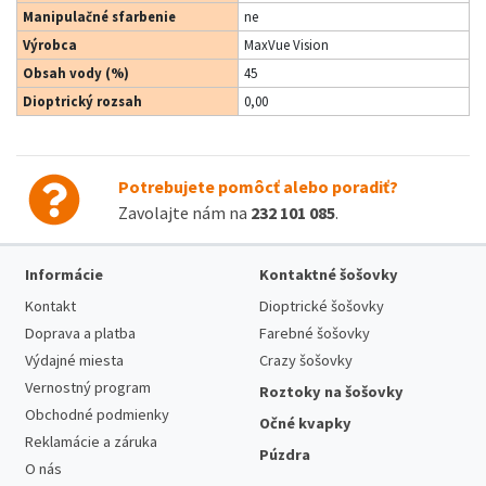
Manipulačné sfarbenie
ne
Výrobca
MaxVue Vision
Obsah vody (%)
45
Dioptrický rozsah
0,00
Potrebujete pomôcť alebo poradiť?
Zavolajte nám na
232 101 085
.
Informácie
Kontaktné šošovky
Kontakt
Dioptrické šošovky
Doprava a platba
Farebné šošovky
Výdajné miesta
Crazy šošovky
Vernostný program
Roztoky na šošovky
Obchodné podmienky
Očné kvapky
Reklamácie a záruka
Púzdra
O nás