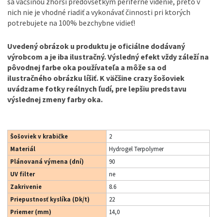
sa väčšinou zhorší predovšetkým periférne videnie, preto v
nich nie je vhodné riadiť a vykonávať činnosti pri ktorých
potrebujete na 100% bezchybne vidieť!
Uvedený obrázok u produktu je oficiálne dodávaný
výrobcom a je iba ilustračný. Výsledný efekt vždy záleží na
pôvodnej farbe oka používateľa a môže sa od
ilustračného obrázku líšiť. K väčšine crazy šošoviek
uvádzame fotky reálnych ľudí, pre lepšiu predstavu
výslednej zmeny farby oka.
Šošoviek v krabičke
2
Materiál
Hydrogel Terpolymer
Plánovaná výmena (dní)
90
UV filter
ne
Zakrivenie
8.6
Priepustnosť kyslíka (Dk/t)
22
Priemer (mm)
14,0