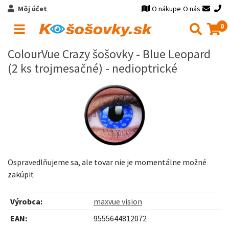
Môj účet
O nákupe
O nás
0
ColourVue Crazy šošovky - Blue Leopard
(2 ks trojmesačné) - nedioptrické
Ospravedlňujeme sa, ale tovar nie je momentálne možné
zakúpiť.
Výrobca:
maxvue vision
EAN:
9555644812072