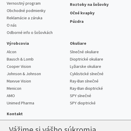
Vernostný program
Roztoky na šošovky
Obchodné podmienky
Očné kvapky
Reklamácie a záruka
Púzdra
O nás
Odborné info o šošovkách
Výrobcovia
Okuliare
Alcon
Slnečné okuliare
Bausch & Lomb
Dioptrické okuliare
Cooper Vision
Lyžiarske okuliare
Johnson & Johnson
Cyklistické slnečné
Maxvue Vision
Ray-Ban slnečné
Menicon
Ray-Ban dioptrické
AMO
SPY slnečné
Unimed Pharma
SPY dioptrické
Kontakt
Vážime si vášho súkromia