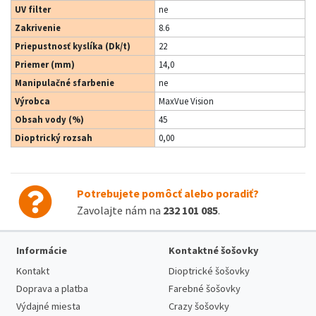
UV filter
ne
Zakrivenie
8.6
Priepustnosť kyslíka (Dk/t)
22
Priemer (mm)
14,0
Manipulačné sfarbenie
ne
Výrobca
MaxVue Vision
Obsah vody (%)
45
Dioptrický rozsah
0,00
Potrebujete pomôcť alebo poradiť?
Zavolajte nám na
232 101 085
.
Informácie
Kontaktné šošovky
Kontakt
Dioptrické šošovky
Doprava a platba
Farebné šošovky
Výdajné miesta
Crazy šošovky