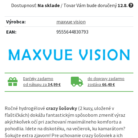
Dostupnosť:
Na sklade
/ Tovar Vám bude doručený
12.8.
Výrobca:
maxvue vision
EAN:
9555644830793
Darčeky zadarmo
do dopravy zadarmo
od nákupu za
34,99 €
zostáva
66,40 €
Ročné hydrogélové
crazy šošovky
(2 kusy, uložené v
fľaštičkách) dokážu fantastickým spôsobom zmeniť výraz
akýchkoľvek očí pri zachovaní maximálneho komfortu a
pohodlia. Idete na diskotéku, na večierok, ku kamarátom?
Šokujte extra zjavom! Pre uchovanie crazy šošoviek a ich