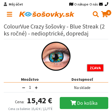
Môj účet
O nákupe
O nás
0
ColourVue Crazy šošovky - Blue Streak (2
ks ročné) - nedioptrické, dopredaj
ZĽAVA
Množstvo
Dostupnosť
Na sklade
15,42 €
Cena:
Do košíka
Cena za balenie: 15,42 € /
17,77 €