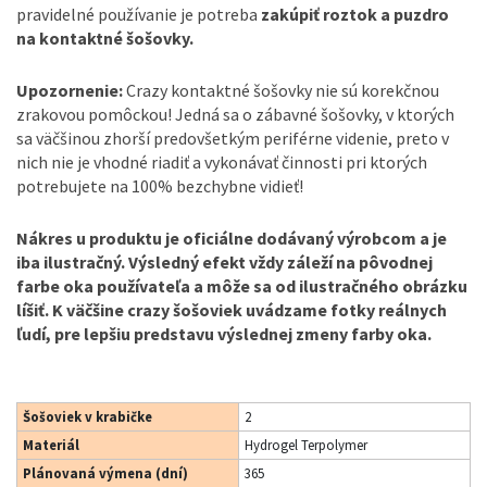
pravidelné používanie je potreba
zakúpiť roztok a puzdro
na kontaktné šošovky.
Upozornenie:
Crazy kontaktné šošovky nie sú korekčnou
zrakovou pomôckou! Jedná sa o zábavné šošovky, v ktorých
sa väčšinou zhorší predovšetkým periférne videnie, preto v
nich nie je vhodné riadiť a vykonávať činnosti pri ktorých
potrebujete na 100% bezchybne vidieť!
Nákres u produktu je oficiálne dodávaný výrobcom a je
iba ilustračný. Výsledný efekt vždy záleží na pôvodnej
farbe oka používateľa a môže sa od ilustračného obrázku
líšiť. K väčšine crazy šošoviek uvádzame fotky reálnych
ľudí, pre lepšiu predstavu výslednej zmeny farby oka.
Šošoviek v krabičke
2
Materiál
Hydrogel Terpolymer
Plánovaná výmena (dní)
365