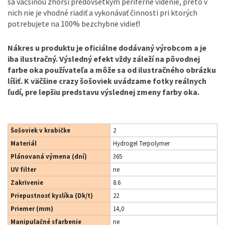
sa väčšinou zhorší predovšetkým periférne videnie, preto v
nich nie je vhodné riadiť a vykonávať činnosti pri ktorých
potrebujete na 100% bezchybne vidieť!
Nákres u produktu je oficiálne dodávaný výrobcom a je
iba ilustračný. Výsledný efekt vždy záleží na pôvodnej
farbe oka používateľa a môže sa od ilustračného obrázku
líšiť. K väčšine crazy šošoviek uvádzame fotky reálnych
ľudí, pre lepšiu predstavu výslednej zmeny farby oka.
Šošoviek v krabičke
2
Materiál
Hydrogel Terpolymer
Plánovaná výmena (dní)
365
UV filter
ne
Zakrivenie
8.6
Priepustnosť kyslíka (Dk/t)
22
Priemer (mm)
14,0
Manipulačné sfarbenie
ne