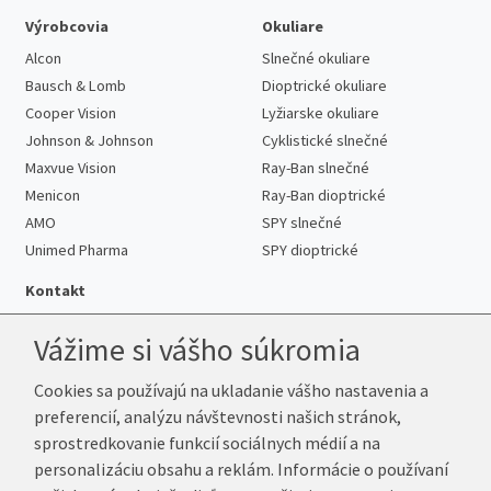
Výrobcovia
Okuliare
Alcon
Slnečné okuliare
Bausch & Lomb
Dioptrické okuliare
Cooper Vision
Lyžiarske okuliare
Johnson & Johnson
Cyklistické slnečné
Maxvue Vision
Ray-Ban slnečné
Menicon
Ray-Ban dioptrické
AMO
SPY slnečné
Unimed Pharma
SPY dioptrické
Kontakt
Vážime si vášho súkromia
Cookies sa používajú na ukladanie vášho nastavenia a
Telefón:
+421 222 205 863
preferencií, analýzu návštevnosti našich stránok,
E-mail:
info@k-sosovky.sk
sprostredkovanie funkcií sociálnych médií a na
Reklamačná adresa
personalizáciu obsahu a reklám. Informácie o používaní
Andrea Votavová