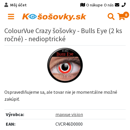
Môj účet
O nákupe
O nás
0
ColourVue Crazy šošovky - Bulls Eye (2 ks
ročné) - nedioptrické
Ospravedlňujeme sa, ale tovar nie je momentálne možné
zakúpiť.
Výrobca:
maxvue vision
EAN:
CVCR46D0000