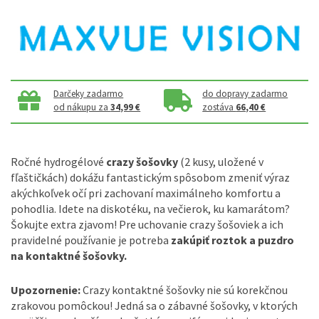
Darčeky zadarmo
do dopravy zadarmo
od nákupu za
34,99 €
zostáva
66,40 €
Ročné hydrogélové
crazy šošovky
(2 kusy, uložené v
fľaštičkách) dokážu fantastickým spôsobom zmeniť výraz
akýchkoľvek očí pri zachovaní maximálneho komfortu a
pohodlia. Idete na diskotéku, na večierok, ku kamarátom?
Šokujte extra zjavom! Pre uchovanie crazy šošoviek a ich
pravidelné používanie je potreba
zakúpiť roztok a puzdro
na kontaktné šošovky.
Upozornenie:
Crazy kontaktné šošovky nie sú korekčnou
zrakovou pomôckou! Jedná sa o zábavné šošovky, v ktorých