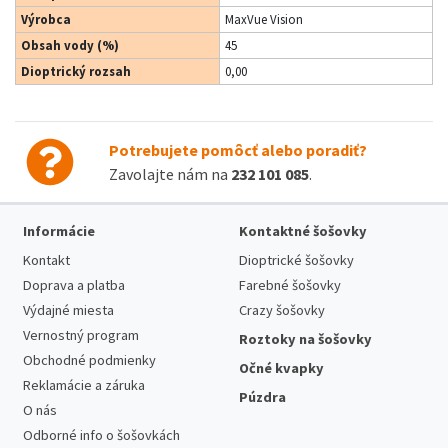
Výrobca
MaxVue Vision
Obsah vody (%)
45
Dioptrický rozsah
0,00
Potrebujete pomôcť alebo poradiť?
Zavolajte nám na
232 101 085
.
Informácie
Kontaktné šošovky
Kontakt
Dioptrické šošovky
Doprava a platba
Farebné šošovky
Výdajné miesta
Crazy šošovky
Vernostný program
Roztoky na šošovky
Obchodné podmienky
Očné kvapky
Reklamácie a záruka
Púzdra
O nás
Odborné info o šošovkách