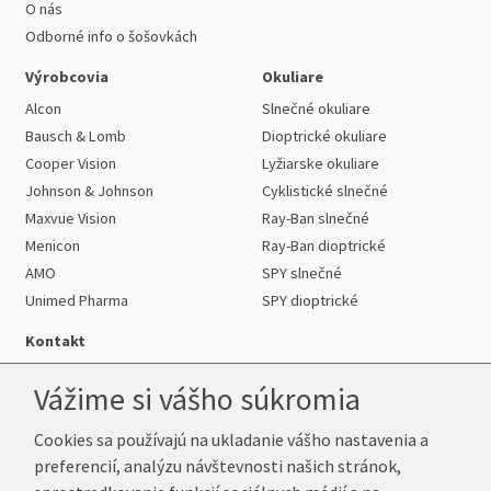
O nás
Odborné info o šošovkách
Výrobcovia
Okuliare
Alcon
Slnečné okuliare
Bausch & Lomb
Dioptrické okuliare
Cooper Vision
Lyžiarske okuliare
Johnson & Johnson
Cyklistické slnečné
Maxvue Vision
Ray-Ban slnečné
Menicon
Ray-Ban dioptrické
AMO
SPY slnečné
Unimed Pharma
SPY dioptrické
Kontakt
Vážime si vášho súkromia
Cookies sa používajú na ukladanie vášho nastavenia a
Telefón:
+421 222 205 863
preferencií, analýzu návštevnosti našich stránok,
E-mail:
info@k-sosovky.sk