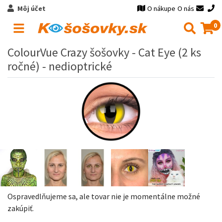
Môj účet
O nákupe
O nás
0
ColourVue Crazy šošovky - Cat Eye (2 ks
ročné) - nedioptrické
Ospravedlňujeme sa, ale tovar nie je momentálne možné
zakúpiť.