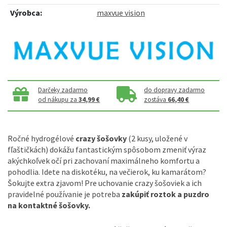
Výrobca:
maxvue vision
Darčeky zadarmo
do dopravy zadarmo
od nákupu za
34,99 €
zostáva
66,40 €
Ročné hydrogélové
crazy šošovky
(2 kusy, uložené v
fľaštičkách) dokážu fantastickým spôsobom zmeniť výraz
akýchkoľvek očí pri zachovaní maximálneho komfortu a
pohodlia. Idete na diskotéku, na večierok, ku kamarátom?
Šokujte extra zjavom! Pre uchovanie crazy šošoviek a ich
pravidelné používanie je potreba
zakúpiť roztok a puzdro
na kontaktné šošovky.