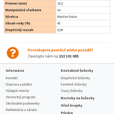
Priemer (mm)
14,0
Manipulačné sfarbenie
ne
Výrobca
MaxVue Vision
Obsah vody (%)
45
Dioptrický rozsah
0,00
Potrebujete pomôcť alebo poradiť?
Zavolajte nám na
232 101 085
.
Informácie
Kontaktné šošovky
Kontakt
Dioptrické šošovky
Doprava a platba
Farebné šošovky
Výdajné miesta
Crazy šošovky
Vernostný program
Roztoky na šošovky
Obchodné podmienky
Očné kvapky
Reklamácie a záruka
Púzdra