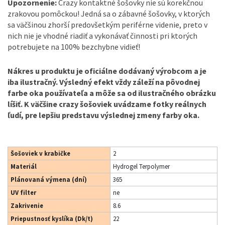
Upozornenie:
Crazy kontaktné šošovky nie sú korekčnou
zrakovou pomôckou! Jedná sa o zábavné šošovky, v ktorých
sa väčšinou zhorší predovšetkým periférne videnie, preto v
nich nie je vhodné riadiť a vykonávať činnosti pri ktorých
potrebujete na 100% bezchybne vidieť!
Nákres u produktu je oficiálne dodávaný výrobcom a je
iba ilustračný. Výsledný efekt vždy záleží na pôvodnej
farbe oka používateľa a môže sa od ilustračného obrázku
líšiť. K väčšine crazy šošoviek uvádzame fotky reálnych
ľudí, pre lepšiu predstavu výslednej zmeny farby oka.
Šošoviek v krabičke
2
Materiál
Hydrogel Terpolymer
Plánovaná výmena (dní)
365
UV filter
ne
Zakrivenie
8.6
Priepustnosť kyslíka (Dk/t)
22