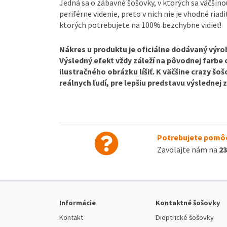
Jedná sa o zábavné šošovky, v ktorých sa väčšin
periférne videnie, preto v nich nie je vhodné riadi
ktorých potrebujete na 100% bezchybne vidieť!
Nákres u produktu je oficiálne dodávaný výrob
Výsledný efekt vždy záleží na pôvodnej farbe
ilustračného obrázku líšiť. K väčšine crazy š
reálnych ľudí, pre lepšiu predstavu výslednej
Potrebujete pomôc
Zavolajte nám na
23
Informácie
Kontaktné šošovky
Kontakt
Dioptrické šošovky