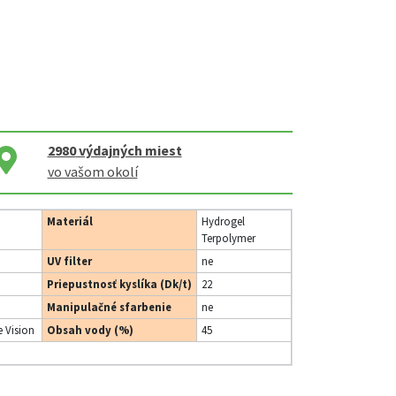
2980
výdajných miest
vo vašom okolí
Materiál
Hydrogel
Terpolymer
UV filter
ne
Priepustnosť kyslíka (Dk/t)
22
Manipulačné sfarbenie
ne
 Vision
Obsah vody (%)
45