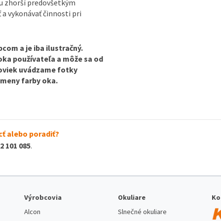
ou zhorší predovšetkým
ť a vykonávať činnosti pri
com a je iba ilustračný.
 oka používateľa a môže sa od
ošoviek uvádzame fotky
 zmeny farby oka.
ť alebo poradiť?
2 101 085
.
Výrobcovia
Okuliare
Ko
Alcon
Slnečné okuliare