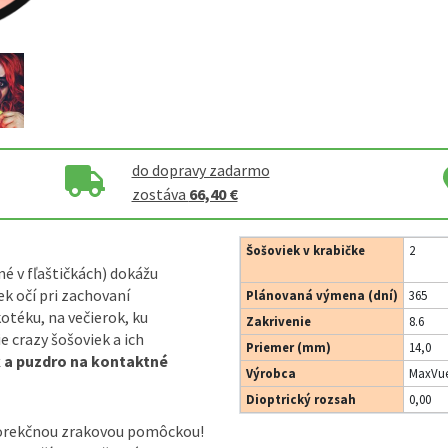
do dopravy zadarmo
zostáva
66,40 €
Šošoviek v krabičke
2
né v fľaštičkách) dokážu
k očí pri zachovaní
Plánovaná výmena (dní)
365
otéku, na večierok, ku
Zakrivenie
8.6
 crazy šošoviek a ich
Priemer (mm)
14,0
k a puzdro na kontaktné
Výrobca
MaxVue
Dioptrický rozsah
0,00
korekčnou zrakovou pomôckou!