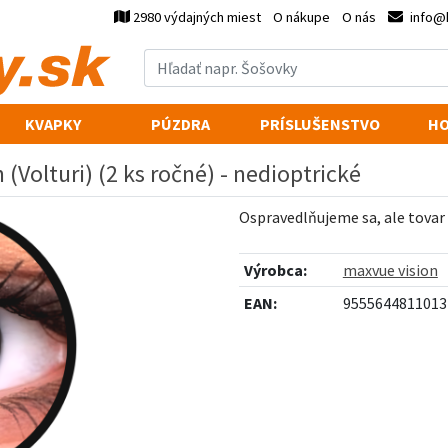
2980 výdajných miest
O nákupe
O nás
info@
KVAPKY
PÚZDRA
PRÍSLUŠENSTVO
HO
Volturi) (2 ks ročné) - nedioptrické
Ospravedlňujeme sa, ale tovar
Výrobca:
maxvue vision
EAN:
9555644811013