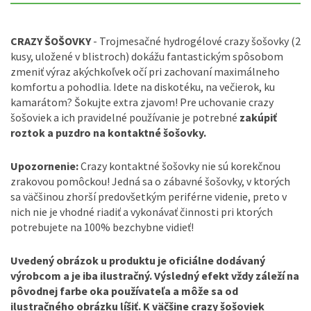
CRAZY ŠOŠOVKY
- Trojmesačné hydrogélové crazy šošovky (2
kusy, uložené v blistroch) dokážu fantastickým spôsobom
zmeniť výraz akýchkoľvek očí pri zachovaní maximálneho
komfortu a pohodlia. Idete na diskotéku, na večierok, ku
kamarátom? Šokujte extra zjavom! Pre uchovanie crazy
šošoviek a ich pravidelné používanie je potrebné
zakúpiť
roztok a puzdro na kontaktné šošovky.
Upozornenie:
Crazy kontaktné šošovky nie sú korekčnou
zrakovou pomôckou! Jedná sa o zábavné šošovky, v ktorých
sa väčšinou zhorší predovšetkým periférne videnie, preto v
nich nie je vhodné riadiť a vykonávať činnosti pri ktorých
potrebujete na 100% bezchybne vidieť!
Uvedený obrázok u produktu je oficiálne dodávaný
výrobcom a je iba ilustračný. Výsledný efekt vždy záleží na
pôvodnej farbe oka používateľa a môže sa od
ilustračného obrázku líšiť. K väčšine crazy šošoviek