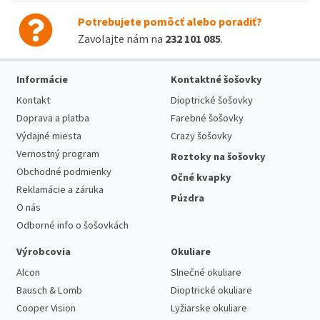
Potrebujete pomôcť alebo poradiť?
Zavolajte nám na
232 101 085
.
Informácie
Kontaktné šošovky
Kontakt
Dioptrické šošovky
Doprava a platba
Farebné šošovky
Výdajné miesta
Crazy šošovky
Vernostný program
Roztoky na šošovky
Obchodné podmienky
Očné kvapky
Reklamácie a záruka
Púzdra
O nás
Odborné info o šošovkách
Výrobcovia
Okuliare
Alcon
Slnečné okuliare
Bausch & Lomb
Dioptrické okuliare
Cooper Vision
Lyžiarske okuliare