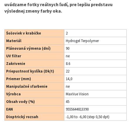
uvádzame fotky reálnych ľudí, pre lepšiu predstavu
výslednej zmeny farby oka.
Šošoviek v krabičke
2
Materiál
Hydrogel Terpolymer
Plánovaná výmena (dní)
90
UV filter
ne
Zakrivenie
8.6
Priepustnosť kyslíka (Dk/t)
22
Priemer (mm)
14,0
Manipulačné sfarbenie
ne
Výrobca
MaxVue Vision
Obsah vody (%)
45
EAN
9555644813390
Dioptrický rozsah
-1,00 to -6,00 (step 0,50 dpt)