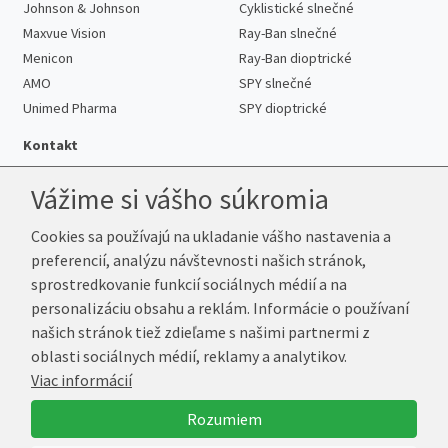
Johnson & Johnson
Cyklistické slnečné
Maxvue Vision
Ray-Ban slnečné
Menicon
Ray-Ban dioptrické
AMO
SPY slnečné
Unimed Pharma
SPY dioptrické
Kontakt
Vážime si vášho súkromia
Cookies sa používajú na ukladanie vášho nastavenia a
Telefón:
+421 222 205 863
preferencií, analýzu návštevnosti našich stránok,
E-mail:
info@k-sosovky.sk
sprostredkovanie funkcií sociálnych médií a na
Reklamačná adresa
personalizáciu obsahu a reklám. Informácie o používaní
Andrea Votavová
našich stránok tiež zdieľame s našimi partnermi z
Revoluční 1017
oblasti sociálnych médií, reklamy a analytikov.
290 01 Poděbrady
Viac informácií
Česká republika
Rozumiem