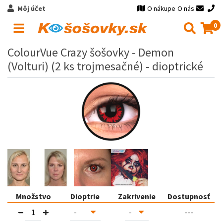
Môj účet
O nákupe
O nás
0
ColourVue Crazy šošovky - Demon
(Volturi) (2 ks trojmesačné) - dioptrické
Množstvo
Dioptrie
Zakrivenie
Dostupnosť
---