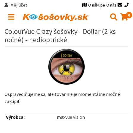
Môj účet
O nákupe
O nás
0
ColourVue Crazy šošovky - Dollar (2 ks
ročné) - nedioptrické
Ospravedlňujeme sa, ale tovar nie je momentálne možné
zakúpiť.
Výrobca:
maxvue vision