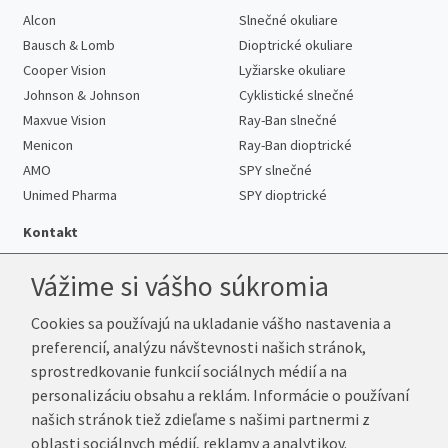
Alcon
Slnečné okuliare
Bausch & Lomb
Dioptrické okuliare
Cooper Vision
Lyžiarske okuliare
Johnson & Johnson
Cyklistické slnečné
Maxvue Vision
Ray-Ban slnečné
Menicon
Ray-Ban dioptrické
AMO
SPY slnečné
Unimed Pharma
SPY dioptrické
Kontakt
Vážime si vášho súkromia
Cookies sa používajú na ukladanie vášho nastavenia a
Telefón:
+421 222 205 863
preferencií, analýzu návštevnosti našich stránok,
E-mail:
info@k-sosovky.sk
sprostredkovanie funkcií sociálnych médií a na
Reklamačná adresa
personalizáciu obsahu a reklám. Informácie o používaní
Andrea Votavová
našich stránok tiež zdieľame s našimi partnermi z
Revoluční 1017
oblasti sociálnych médií, reklamy a analytikov.