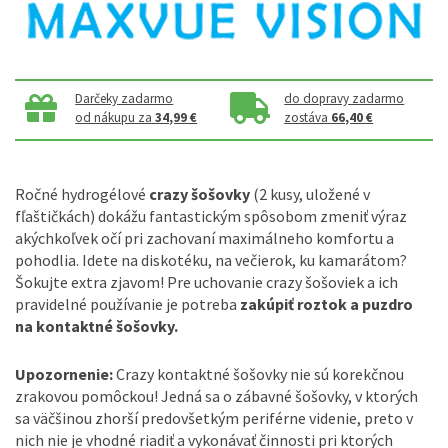
Darčeky zadarmo
do dopravy zadarmo
od nákupu za
34,99 €
zostáva
66,40 €
Ročné hydrogélové
crazy šošovky
(2 kusy, uložené v
fľaštičkách) dokážu fantastickým spôsobom zmeniť výraz
akýchkoľvek očí pri zachovaní maximálneho komfortu a
pohodlia. Idete na diskotéku, na večierok, ku kamarátom?
Šokujte extra zjavom! Pre uchovanie crazy šošoviek a ich
pravidelné používanie je potreba
zakúpiť roztok a puzdro
na kontaktné šošovky.
Upozornenie:
Crazy kontaktné šošovky nie sú korekčnou
zrakovou pomôckou! Jedná sa o zábavné šošovky, v ktorých
sa väčšinou zhorší predovšetkým periférne videnie, preto v
nich nie je vhodné riadiť a vykonávať činnosti pri ktorých