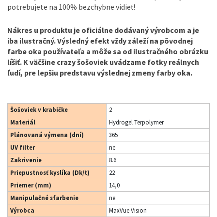
potrebujete na 100% bezchybne vidieť!
Nákres u produktu je oficiálne dodávaný výrobcom a je
iba ilustračný. Výsledný efekt vždy záleží na pôvodnej
farbe oka používateľa a môže sa od ilustračného obrázku
líšiť. K väčšine crazy šošoviek uvádzame fotky reálnych
ľudí, pre lepšiu predstavu výslednej zmeny farby oka.
Šošoviek v krabičke
2
Materiál
Hydrogel Terpolymer
Plánovaná výmena (dní)
365
UV filter
ne
Zakrivenie
8.6
Priepustnosť kyslíka (Dk/t)
22
Priemer (mm)
14,0
Manipulačné sfarbenie
ne
Výrobca
MaxVue Vision