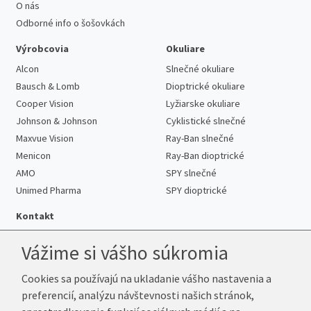
O nás
Odborné info o šošovkách
Výrobcovia
Okuliare
Alcon
Slnečné okuliare
Bausch & Lomb
Dioptrické okuliare
Cooper Vision
Lyžiarske okuliare
Johnson & Johnson
Cyklistické slnečné
Maxvue Vision
Ray-Ban slnečné
Menicon
Ray-Ban dioptrické
AMO
SPY slnečné
Unimed Pharma
SPY dioptrické
Kontakt
Vážime si vášho súkromia
Cookies sa používajú na ukladanie vášho nastavenia a
Telefón:
+421 222 205 863
preferencií, analýzu návštevnosti našich stránok,
E-mail:
info@k-sosovky.sk