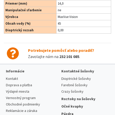
Priemer (mm)
14,0
Manipulačné sfarbenie
ne
Výrobca
MaxVue Vision
Obsah vody (%)
45
Dioptrický rozsah
0,00
Potrebujete pomôcť alebo poradiť?
Zavolajte nám na
232 101 085
.
Informácie
Kontaktné šošovky
Kontakt
Dioptrické šošovky
Doprava a platba
Farebné šošovky
Výdajné miesta
Crazy šošovky
Vernostný program
Roztoky na šošovky
Obchodné podmienky
Očné kvapky
Reklamácie a záruka
Púzdra