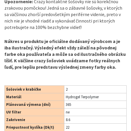
Upozornenie:
Crazy kontaktné šošovky nie sú korekčnou
zrakovou pomôckou! Jedná sa o zábavné šošovky, v ktorých
sa väčšinou zhorší predovšetkým periférne videnie, preto v
nich nie je vhodné riadiť a vykonávať činnosti pri ktorých
potrebujete na 100% bezchybne vidieť!
Nákres u produktu je oficiálne dodávaný výrobcom a je
iba ilustračný. Výsledný efekt vždy záleží na pôvodnej
farbe oka používateľa a môže sa od ilustračného obrázku
líšiť. K väčšine crazy šošoviek uvádzame fotky reálnych
ľudí, pre lepšiu predstavu výslednej zmeny farby oka.
Šošoviek v krabičke
2
Materiál
Hydrogel Terpolymer
Plánovaná výmena (dní)
365
UV filter
ne
Zakrivenie
8.6
Priepustnosť kyslíka (Dk/t)
22