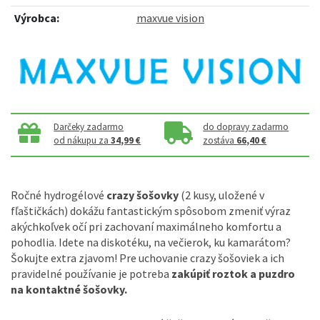
Výrobca:
maxvue vision
Darčeky zadarmo
do dopravy zadarmo
od nákupu za
34,99 €
zostáva
66,40 €
Ročné hydrogélové
crazy šošovky
(2 kusy, uložené v
fľaštičkách) dokážu fantastickým spôsobom zmeniť výraz
akýchkoľvek očí pri zachovaní maximálneho komfortu a
pohodlia. Idete na diskotéku, na večierok, ku kamarátom?
Šokujte extra zjavom! Pre uchovanie crazy šošoviek a ich
pravidelné používanie je potreba
zakúpiť roztok a puzdro
na kontaktné šošovky.