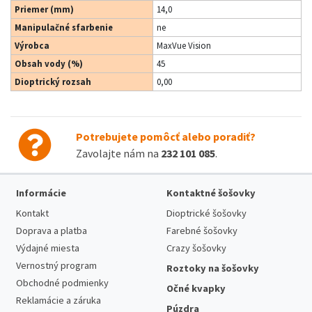
Priemer (mm)
14,0
Manipulačné sfarbenie
ne
Výrobca
MaxVue Vision
Obsah vody (%)
45
Dioptrický rozsah
0,00
Potrebujete pomôcť alebo poradiť?
Zavolajte nám na
232 101 085
.
Informácie
Kontaktné šošovky
Kontakt
Dioptrické šošovky
Doprava a platba
Farebné šošovky
Výdajné miesta
Crazy šošovky
Vernostný program
Roztoky na šošovky
Obchodné podmienky
Očné kvapky
Reklamácie a záruka
Púzdra