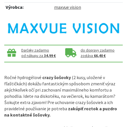
Výrobca:
maxvue vision
Darčeky zadarmo
do dopravy zadarmo
od nákupu za
34,99 €
zostáva
66,40 €
Ročné hydrogélové
crazy šošovky
(2 kusy, uložené v
fľaštičkách) dokážu fantastickým spôsobom zmeniť výraz
akýchkoľvek očí pri zachovaní maximálneho komfortu a
pohodlia. Idete na diskotéku, na večierok, ku kamarátom?
Šokujte extra zjavom! Pre uchovanie crazy šošoviek a ich
pravidelné používanie je potreba
zakúpiť roztok a puzdro
na kontaktné šošovky.