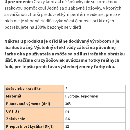
Upozornenie:
Crazy kontaktné šošovky nie sú korekčnou
zrakovou pomôckou! Jedná sa o zábavné šošovky, v ktorých
sa väčšinou zhorší predovšetkým periférne videnie, preto v
nich nie je vhodné riadiť a vykonávať činnosti pri ktorých
potrebujete na 100% bezchybne vidieť!
Nákres u produktu je oficiálne dodávaný výrobcom a je
iba ilustračný. Výsledný efekt vždy záleží na pôvodnej
farbe oka používateľa a môže sa od ilustračného obrázku
líšiť. K väčšine crazy šošoviek uvádzame fotky reálnych
ľudí, pre lepšiu predstavu výslednej zmeny farby oka.
Šošoviek v krabičke
2
Materiál
Hydrogel Terpolymer
Plánovaná výmena (dní)
365
UV filter
ne
Zakrivenie
8.6
Priepustnosť kyslíka (Dk/t)
22