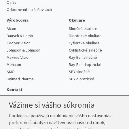
O nás
Odborné info o šošovkách
Výrobcovia
Okuliare
Alcon
Slnečné okuliare
Bausch & Lomb
Dioptrické okuliare
Cooper Vision
Lyžiarske okuliare
Johnson & Johnson
Cyklistické slnečné
Maxvue Vision
Ray-Ban slnečné
Menicon
Ray-Ban dioptrické
AMO
SPY slnečné
Unimed Pharma
SPY dioptrické
Kontakt
Vážime si vášho súkromia
Cookies sa používajú na ukladanie vášho nastavenia a
Telefón:
+421 222 205 863
preferencií, analýzu návštevnosti našich stránok,
E-mail:
info@k-sosovky.sk