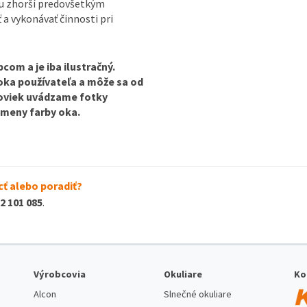
ou zhorší predovšetkým
ť a vykonávať činnosti pri
com a je iba ilustračný.
 oka používateľa a môže sa od
ošoviek uvádzame fotky
 zmeny farby oka.
ť alebo poradiť?
2 101 085
.
Výrobcovia
Okuliare
Ko
Alcon
Slnečné okuliare