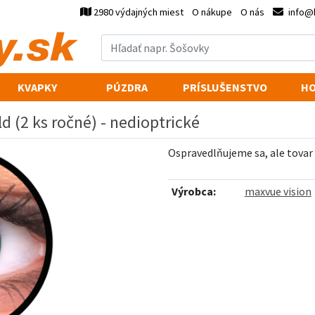
2980 výdajných miest
O nákupe
O nás
info@
KVAPKY
PÚZDRA
PRÍSLUŠENSTVO
HO
d (2 ks ročné) - nedioptrické
Ospravedlňujeme sa, ale tovar
Výrobca:
maxvue vision