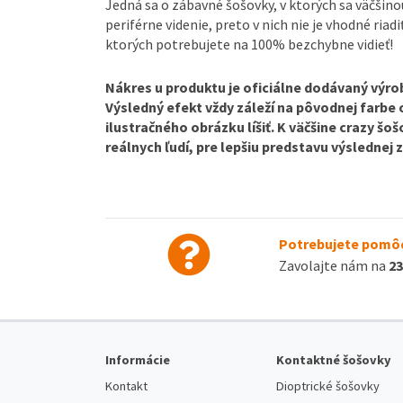
Jedná sa o zábavné šošovky, v ktorých sa väčšin
periférne videnie, preto v nich nie je vhodné riadi
ktorých potrebujete na 100% bezchybne vidieť!
Nákres u produktu je oficiálne dodávaný výrob
Výsledný efekt vždy záleží na pôvodnej farbe
ilustračného obrázku líšiť. K väčšine crazy š
reálnych ľudí, pre lepšiu predstavu výslednej
Potrebujete pomôc
Zavolajte nám na
23
Informácie
Kontaktné šošovky
Kontakt
Dioptrické šošovky