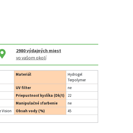
2980
výdajných miest
vo vašom okolí
Materiál
Hydrogel
Terpolymer
UV filter
ne
Priepustnosť kyslíka (Dk/t)
22
Manipulačné sfarbenie
ne
 Vision
Obsah vody (%)
45