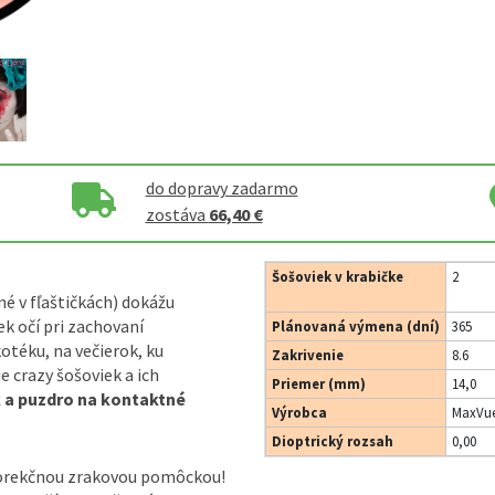
do dopravy zadarmo
zostáva
66,40 €
Šošoviek v krabičke
2
né v fľaštičkách) dokážu
k očí pri zachovaní
Plánovaná výmena (dní)
365
otéku, na večierok, ku
Zakrivenie
8.6
 crazy šošoviek a ich
Priemer (mm)
14,0
k a puzdro na kontaktné
Výrobca
MaxVue
Dioptrický rozsah
0,00
korekčnou zrakovou pomôckou!